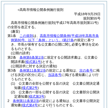
○高島市情報公開条例施行規則
平成18年9月29日
規則第55号
高島市情報公開条例施行規則(平成17年高島市規則第11号)
の全部を改正する。
(趣旨)
第1条
この規則
は、
高島市情報公開条例
(平成18年高島市条
例第80号。以下「条例」という。)
第27条
の規定に基づ
き、市長が保有する公文書の公開に関し必要な事項を定め
るものとする。
(公開の請求)
第2条
条例第6条第1項
に規定する公開請求書は、公文書公
開請求書
(
様式第1号
)
とする。
(公開請求に対する決定の通知)
第3条
条例第11条第1項
の規定による通知は、
次の各号
に掲
げる決定の区分に応じ、
当該各号
に掲げる通知書により行
うものとする。
(1)
公文書の全部を公開する旨の決定 公文書公開決定通
知書
(
様式第2号
)
(2)
公文書の一部を公開する旨の決定 公文書部分公開決
定通知書
(
様式第3号
)
2
条例第11条第2項
の規定による通知は、公文書非公開決定
通知書
(
様式第4号
)
により行うものとする。