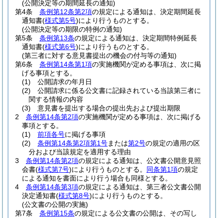
(公開決定等の期間延長の通知)
第4条
条例第12条第2項
の規定による通知は、決定期間延長
通知書
(
様式第5号
)
により行うものとする。
(公開決定等の期限の特例の通知)
第5条
条例第13条
の規定による通知は、決定期間特例延長
通知書
(
様式第6号
)
により行うものとする。
(第三者に対する意見書提出の機会の付与等の通知)
第6条
条例第14条第1項
の実施機関が定める事項は、次に掲
げる事項とする。
(1)
公開請求の年月日
(2)
公開請求に係る公文書に記録されている当該第三者に
関する情報の内容
(3)
意見書を提出する場合の提出先および提出期限
2
条例第14条第2項
の実施機関が定める事項は、次に掲げる
事項とする。
(1)
前項各号
に掲げる事項
(2)
条例第14条第2項第1号
または
第2号
の規定の適用の区
分および当該規定を適用する理由
3
条例第14条第2項
の規定による通知は、公文書公開意見照
会書
(
様式第7号
)
により行うものとする。
同条第1項
の規定
による通知を書面により行う場合も同様とする。
4
条例第14条第3項
の規定による通知は、第三者公文書公開
決定通知書
(
様式第8号
)
により行うものとする。
(公文書の公開の実施)
第7条
条例第15条
の規定による公文書の公開は、その写し