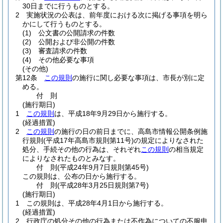
30日までに行うものとする。
2
実施状況の公表は、前年度における次に掲げる事項を明ら
かにして行うものとする。
(1)
公文書の公開請求の件数
(2)
公開および非公開の件数
(3)
審査請求の件数
(4)
その他必要な事項
(その他)
第12条
この規則
の施行に関し必要な事項は、市長が別に定
める。
付
則
(施行期日)
1
この規則
は、平成18年9月29日から施行する。
(経過措置)
2
この規則
の施行の日の前日までに、高島市情報公開条例施
行規則
(平成17年高島市規則第11号)
の規定によりなされた
処分、手続その他の行為は、それぞれ
この規則
の相当規定
によりなされたものとみなす。
付
則
(平成24年9月7日
規則第45号)
この規則は、公布の日から施行する。
付
則
(平成28年3月25日
規則第7号)
(施行期日)
1
この規則は、平成28年4月1日から施行する。
(経過措置)
2
行政庁の処分その他の行為または不作為についての不服申