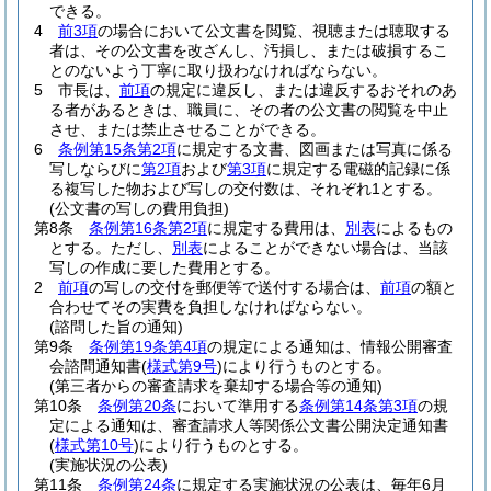
できる。
4
前3項
の場合において公文書を閲覧、視聴または聴取する
者は、その公文書を改ざんし、汚損し、または破損するこ
とのないよう丁寧に取り扱わなければならない。
5
市長は、
前項
の規定に違反し、または違反するおそれのあ
る者があるときは、職員に、その者の公文書の閲覧を中止
させ、または禁止させることができる。
6
条例第15条第2項
に規定する文書、図画または写真に係る
写しならびに
第2項
および
第3項
に規定する電磁的記録に係
る複写した物および写しの交付数は、それぞれ1とする。
(公文書の写しの費用負担)
第8条
条例第16条第2項
に規定する費用は、
別表
によるもの
とする。
ただし、
別表
によることができない場合は、当該
写しの作成に要した費用とする。
2
前項
の写しの交付を郵便等で送付する場合は、
前項
の額と
合わせてその実費を負担しなければならない。
(諮問した旨の通知)
第9条
条例第19条第4項
の規定による通知は、情報公開審査
会諮問通知書
(
様式第9号
)
により行うものとする。
(第三者からの審査請求を棄却する場合等の通知)
第10条
条例第20条
において準用する
条例第14条第3項
の規
定による通知は、審査請求人等関係公文書公開決定通知書
(
様式第10号
)
により行うものとする。
(実施状況の公表)
第11条
条例第24条
に規定する実施状況の公表は、毎年6月