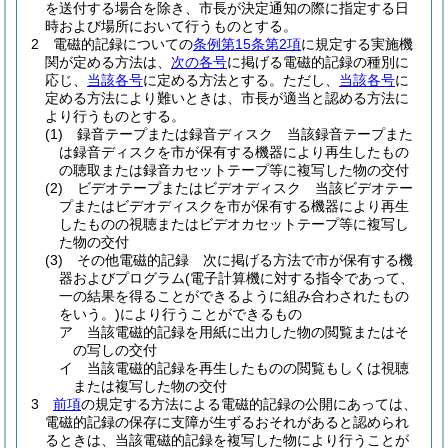
を送付する場合を除き、市長が決定通知の際に指定する日
時および場所において行うものとする。
2
電磁的記録についての
条例第15条第2項
に規定する実施機
関が定める方法は、
次の各号
に掲げる電磁的記録の種別に
応じ、
当該各号
に定める方法とする。
ただし、
当該各号
に
定める方法により難いときは、市長が適当と認める方法に
より行うものとする。
(1)
録音テープまたは録音ディスク 当該録音テープまた
は録音ディスクを市が保有する機器により再生したもの
の聴取または録音カセットテープ等に複写した物の交付
(2)
ビデオテープまたはビデオディスク 当該ビデオテー
プまたはビデオディスクを市が保有する機器により再生
したものの視聴またはビデオカセットテープ等に複写し
た物の交付
(3)
その他電磁的記録 次に掲げる方法で市が保有する機
器およびプログラム
(電子計算機に対する指令であって、
一の結果を得ることができるように組み合わされたもの
をいう。)
により行うことができるもの
ア
当該電磁的記録を用紙に出力した物の閲覧またはそ
の写しの交付
イ
当該電磁的記録を再生したものの閲覧もしくは視聴
または複写した物の交付
3
前項
の規定する方法による電磁的記録の公開にあっては、
電磁的記録の保存に支障が生ずるおそれがあると認められ
るときは、当該電磁的記録を複写した物により行うことが