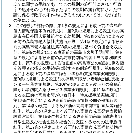
立てに関する手続であってこの規則の施行前にされた行政
庁の処分その他の行為またはこの規則の施行前にされた申
請に係る行政庁の不作為に係るものについては、なお従前
の例による。
3
この規則の施行の際、第1条の規定による改正前の高島市
個人情報保護条例施行規則、第2条の規定による改正前の高
島市在日外国人福祉給付金支給規則、第3条の規定による改
正前の高島市老人福祉法施行細則、第4条の規定による改正
前の高島市老人福祉法第28条の規定に基づく負担金徴収規
則、第5条の規定による改正前の高島市火災予防規則、第6
条の規定による改正前の高島市特別障害者手当等事務取扱
細則、第7条の規定による改正前の高島市公の施設に係る指
定管理者の指定の手続等に関する条例施行規則、第8条の規
定による改正前の高島市障がい者移動支援事業実施規則、
第9条の規定による改正前の高島市障がい者地域活動支援セ
ンター事業実施規則、第10条の規定による改正前の高島市
障がい者訪問入浴サービス事業実施規則、第11条の規定に
よる改正前の高島市障がい者日中一時支援事業実施規則、
第12条の規定による改正前の高島市情報公開条例施行規
則、第14条の規定による改正前の高島市都市計画法等施行
細則、第15条の規定による改正前の高島市児童発達支援施
設運営規則、第16条の規定による改正前の高島市障害者の
日常生活及び社会生活を総合的に支援するための法律施行
細則、第17条の規定による改正前の高島市児童福祉法施行
細則に規定する様式による用紙で、現に残存するものは、