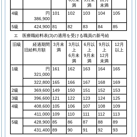
満
満
未満
4級
円
101
102
103
104
105
386,900
5級
424,900
81
82
83
84
85
エ 医療職給料表(3)の適用を受ける職員の新号給
旧級
経過期間
3月未
3月以
6月以
9月以
12月
旧給料月額
満
上
上
上
以上
6月未
9月未
12月
満
満
未満
1級
円
161
162
163
164
165
321,000
322,800
165
166
167
168
169
2級
369,600
149
150
151
152
153
3級
396,600
121
122
123
124
125
4級
408,600
105
106
107
108
109
411,000
109
110
111
112
113
5級
428,900
85
86
87
88
89
431,400
89
90
91
92
93