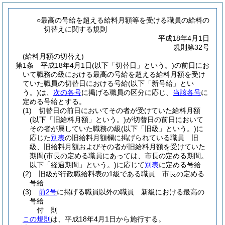
○最高の号給を超える給料月額等を受ける職員の給料の
切替えに関する規則
平成18年4月1日
規則第32号
(給料月額の切替え)
第1条
平成18年4月1日
(以下「切替日」という。)
の前日にお
いて職務の級における最高の号給を超える給料月額を受け
ていた職員の切替日における号給
(以下「新号給」とい
う。)
は、
次の各号
に掲げる職員の区分に応じ、
当該各号
に
定める号給とする。
(1)
切替日の前日においてその者が受けていた給料月額
(以下「旧給料月額」という。)
が切替日の前日において
その者が属していた職務の級
(以下「旧級」という。)
に
応じた
別表
の旧給料月額欄に掲げられている職員 旧
級、旧給料月額およびその者が旧給料月額を受けていた
期間
(市長の定める職員にあっては、市長の定める期間。
以下「経過期間」という。)
に応じて
別表
に定める号給
(2)
旧級が行政職給料表の1級である職員 市長の定める
号給
(3)
前2号
に掲げる職員以外の職員 新級における最高の
号給
付
則
この規則
は、平成18年4月1日から施行する。