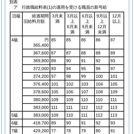
別表
ア 行政職給料表(1)の適用を受ける職員の新号給
旧級
経過期間
3月未
3月以
6月以
9月以
12月
旧給料月額
満
上
上
上
以上
6月未
9月未
12月
満
満
未満
4級
円
85
85
86
86
87
365,400
367,600
87
87
88
88
89
369,800
89
90
91
92
93
372,000
93
94
95
96
97
374,200
97
98
99
100
101
376,400
101
102
103
104
105
378,600
105
106
107
108
109
380,800
109
109
110
110
111
383,000
111
111
112
112
113
5級
383,000
109
110
111
112
113
6級
418,700
89
90
91
92
93
7級
429,200
77
78
79
80
81