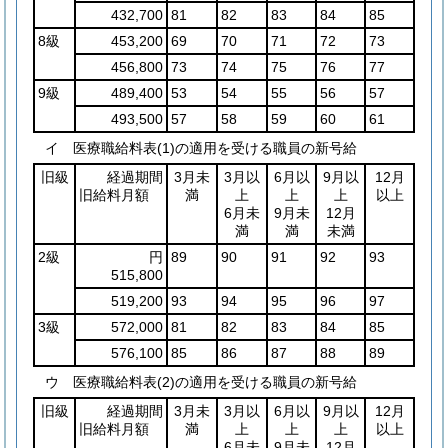
432,700
81
82
83
84
85
8級
453,200
69
70
71
72
73
456,800
73
74
75
76
77
9級
489,400
53
54
55
56
57
493,500
57
58
59
60
61
イ 医療職給料表(1)の適用を受ける職員の新号給
旧級
経過期間
3月未
3月以
6月以
9月以
12月
旧給料月額
満
上
上
上
以上
6月未
9月未
12月
満
満
未満
2級
円
89
90
91
92
93
515,800
519,200
93
94
95
96
97
3級
572,000
81
82
83
84
85
576,100
85
86
87
88
89
ウ 医療職給料表(2)の適用を受ける職員の新号給
旧級
経過期間
3月未
3月以
6月以
9月以
12月
旧給料月額
満
上
上
上
以上
6月未
9月未
12月