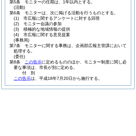
第5条
モニターの任期は、1年以内とする。
(活動)
第6条
モニターは、次に掲げる活動を行うものとする。
(1)
市広報に関するアンケートに対する回答
(2)
モニター会議の参加
(3)
積極的な地域情報の提供
(4)
市広報に関する意見提案
(事務局)
第7条
モニターに関する事務は、企画部広報主管課において
処理する。
(委任)
第8条
この告示
に定めるもののほか、モニター制度に関し必
要な事項は、市長が別に定める。
付
則
この告示
は、平成18年7月20日から施行する。