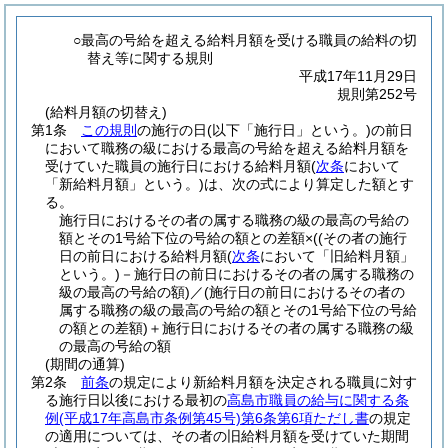
○最高の号給を超える給料月額を受ける職員の給料の切
替え等に関する規則
平成17年11月29日
規則第252号
(給料月額の切替え)
第1条
この規則
の施行の日
(以下「施行日」という。)
の前日
において職務の級における最高の号給を超える給料月額を
受けていた職員の施行日における給料月額
(
次条
において
「新給料月額」という。)
は、次の式により算定した額とす
る。
施行日におけるその者の属する職務の級の最高の号給の
額とその1号給下位の号給の額との差額×(
(その者の施行
日の前日における給料月額
(
次条
において「旧給料月額」
という。)
－施行日の前日におけるその者の属する職務の
級の最高の号給の額)
／
(施行日の前日におけるその者の
属する職務の級の最高の号給の額とその1号給下位の号給
の額との差額)
＋施行日におけるその者の属する職務の級
の最高の号給の額
(期間の通算)
第2条
前条
の規定により新給料月額を決定される職員に対す
る施行日以後における最初の
高島市職員の給与に関する条
例
(平成17年高島市条例第45号)
第6条第6項ただし書
の規定
の適用については、その者の旧給料月額を受けていた期間