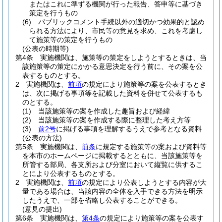
またはこれに準ずる機関が行った報告、答申等に基づき
策定を行うもの
(6)
パブリックコメント手続以外の適切かつ効果的と認め
られる方法により、市民等の意見を求め、これを考慮し
て施策等の策定を行うもの
(公表の時期等)
第4条
実施機関は、施策等の策定をしようとするときは、当
該施策等の策定にかかる意思決定を行う前に、その案を公
表するものとする。
2
実施機関は、
前項
の規定により施策等の案を公表するとき
は、次に掲げる事項等を記載した資料を併せて公表するも
のとする。
(1)
当該施策等の案を作成した趣旨および経緯
(2)
当該施策等の案を作成する際に整理した考え方等
(3)
前2号
に掲げる事項を理解するうえで参考となる資料
(公表の方法)
第5条
実施機関は、
前条
に規定する施策等の案および資料等
を本市のホームページに掲載するとともに、当該施策等を
所管する部局、各支所および分室において縦覧に供するこ
とにより公表するものとする。
2
実施機関は、
前項
の規定により公表しようとする内容が大
量である場合は、当該内容の全体を入手できる方法を明示
したうえで、一部を省略し公表することができる。
(意見の提出)
第6条
実施機関は、
第4条
の規定により施策等の案を公表す