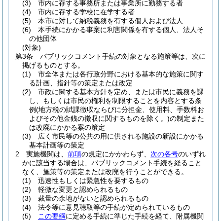
(3)
市内に存する事務所または事業所に勤務する者
(4)
市内に存する学校に在学する者
(5)
本市に対して納税義務を有する個人および法人
(6)
本手続にかかる事案に利害関係を有する個人、法人そ
の他団体
(対象)
第3条
パブリックコメント手続の対象となる施策等は、次に
掲げるものとする。
(1)
市全体または各行政分野における基本的な施策に関す
る計画、指針等の策定または改定
(2)
市政に関する基本方針を定め、または市民に義務を課
し、もしくは市民の権利を制限することを内容とする条
例
(地方税の賦課徴収ならびに分担金、使用料、手数料お
よびその他金銭の徴収に関するものを除く。)
の制定また
は改廃にかかる案の策定
(3)
広く市民等の公共の用に供される施設の新設にかかる
基本計画等の策定
2
実施機関は、
前項
の規定にかかわらず、
次の各号
のいずれ
かに該当する場合は、パブリックコメント手続を経ること
なく、施策等の策定または改廃を行うことができる。
(1)
迅速性もしくは緊急性を要するもの
(2)
軽微な変更と認められるもの
(3)
裁量の余地がないと認められるもの
(4)
法令等に意見聴取等の手続が定められているもの
(5)
この要綱
に定める手続に準じた手続を経て、附属機関