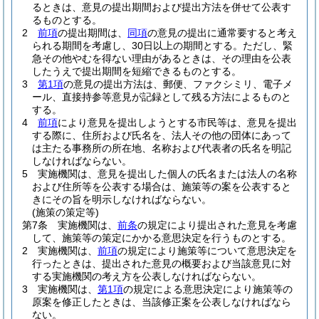
るときは、意見の提出期間および提出方法を併せて公表す
るものとする。
2
前項
の提出期間は、
同項
の意見の提出に通常要すると考え
られる期間を考慮し、30日以上の期間とする。
ただし、緊
急その他やむを得ない理由があるときは、その理由を公表
したうえで提出期間を短縮できるものとする。
3
第1項
の意見の提出方法は、郵便、ファクシミリ、電子メ
ール、直接持参等意見が記録として残る方法によるものと
する。
4
前項
により意見を提出しようとする市民等は、意見を提出
する際に、住所および氏名を、法人その他の団体にあって
は主たる事務所の所在地、名称および代表者の氏名を明記
しなければならない。
5
実施機関は、意見を提出した個人の氏名または法人の名称
および住所等を公表する場合は、施策等の案を公表すると
きにその旨を明示しなければならない。
(施策の策定等)
第7条
実施機関は、
前条
の規定により提出された意見を考慮
して、施策等の策定にかかる意思決定を行うものとする。
2
実施機関は、
前項
の規定により施策等について意思決定を
行ったときは、提出された意見の概要および当該意見に対
する実施機関の考え方を公表しなければならない。
3
実施機関は、
第1項
の規定による意思決定により施策等の
原案を修正したときは、当該修正案を公表しなければなら
ない。