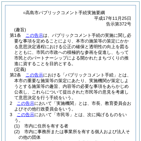
○高島市パブリックコメント手続実施要綱
平成17年11月25日
告示第372号
(趣旨)
第1条
この告示
は、パブリックコメント手続の実施に関し必
要な事項を定めることにより、本市の施策等の策定にかか
る意思決定過程における公正の確保と透明性の向上を図る
とともに、市民の市政への積極的な参画を促進し、もって
市民とのパートナーシップによる開かれたまちづくりの推
進に資することを目的とする。
(定義)
第2条
この告示
における「パブリックコメント手続」とは、
本市の重要な施策等の策定にあたり、実施機関が策定しよ
うとする施策等の趣旨、内容等の必要な事項をあらかじめ
公表し、これらについて提出された市民等の意見を考慮し
て意思決定を行う手続をいう。
2
この告示
において「実施機関」とは、市長、教育委員会お
よびその他行政委員会をいう。
3
この告示
において「市民等」とは、次に掲げるものをい
う。
(1)
市内に住所を有する者
(2)
市内に事務所または事業所を有する個人および法人そ
の他の団体