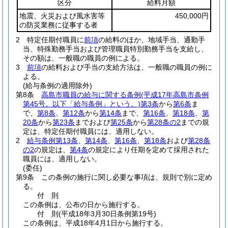
区分
給料月額
地震、火災および風水害等
450,000円
の防災業務に従事する者
2
特定任期付職員に
前項
の給料のほか、地域手当、通勤手
当、特殊勤務手当および管理職員特別勤務手当を支給し、
その額は、一般職の職員の例による。
3
前項
の給料および手当の支給方法は、一般職の職員の例に
よる。
(給与条例の適用除外)
第8条
高島市職員の給与に関する条例
(平成17年高島市条例
第45号。以下「給与条例」という。)
第3条
から
第6条
ま
で、
第8条
、
第12条
から
第14条
まで、
第16条
、
第18条
、
第
20条
から
第23条
までおよび
第25条
から
第28条の2
までの規
定は、特定任期付職員には、適用しない。
2
給与条例第13条
、
第14条
、
第16条
、
第18条
および
第28条
の2
の規定は、
第4条
の規定により任期を定めて採用された
職員には、適用しない。
(委任)
第9条
この条例の施行に関し必要な事項は、規則で別に定め
る。
付
則
この条例は、公布の日から施行する。
付
則
(平成18年3月30日
条例第19号)
この条例は、平成18年4月1日から施行する。