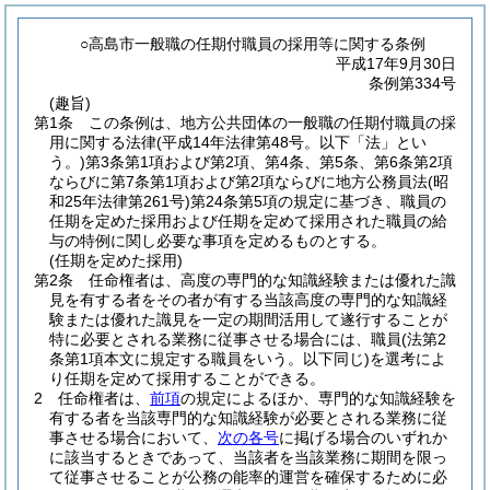
○高島市一般職の任期付職員の採用等に関する条例
平成17年9月30日
条例第334号
(趣旨)
第1条
この条例は、地方公共団体の一般職の任期付職員の採
用に関する法律
(平成14年法律第48号。以下「法」とい
う。)
第3条第1項および第2項、第4条、第5条、第6条第2項
ならびに第7条第1項および第2項ならびに地方公務員法
(昭
和25年法律第261号)
第24条第5項の規定に基づき、職員の
任期を定めた採用および任期を定めて採用された職員の給
与の特例に関し必要な事項を定めるものとする。
(任期を定めた採用)
第2条
任命権者は、高度の専門的な知識経験または優れた識
見を有する者をその者が有する当該高度の専門的な知識経
験または優れた識見を一定の期間活用して遂行することが
特に必要とされる業務に従事させる場合には、職員
(法第2
条第1項本文に規定する職員をいう。以下同じ)
を選考によ
り任期を定めて採用することができる。
2
任命権者は、
前項
の規定によるほか、専門的な知識経験を
有する者を当該専門的な知識経験が必要とされる業務に従
事させる場合において、
次の各号
に掲げる場合のいずれか
に該当するときであって、当該者を当該業務に期間を限っ
て従事させることが公務の能率的運営を確保するために必