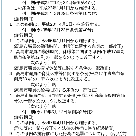
付
則
(平成22年12月22日
条例第47号)
この条例は、平成23年1月1日から施行する。
付
則
(平成28年3月29日
条例第10号)
抄
(施行期日)
1
この条例は、平成28年4月1日から施行する。
付
則
(令和5年12月22日
条例第40号)
(施行期日)
1
この条例は、令和6年1月1日から施行する。
(高島市職員の勤務時間、休暇等に関する条例の一部改正)
2
高島市職員の勤務時間、休暇等に関する条例
(平成17年高
島市条例第32号)
の一部を次のように改正する。
〔次のよう〕略
(高島市職員の育児休業等に関する条例の一部改正)
3
高島市職員の育児休業等に関する条例
(平成17年高島市条
例第33号)
の一部を次のように改正する。
〔次のよう〕略
(高島市職員の給与に関する条例の一部改正)
4
高島市職員の給与に関する条例
(平成17年高島市条例第45
号)
の一部を次のように改正する。
〔次のよう〕略
付
則
(令和7年3月27日
条例第2号)
抄
(施行期日)
1
この条例は、令和7年4月1日から施行する。
(刑法等の一部を改正する法律の施行に伴う経過措置)
9
この条例の施行前にした行為の処罰については、なお従前