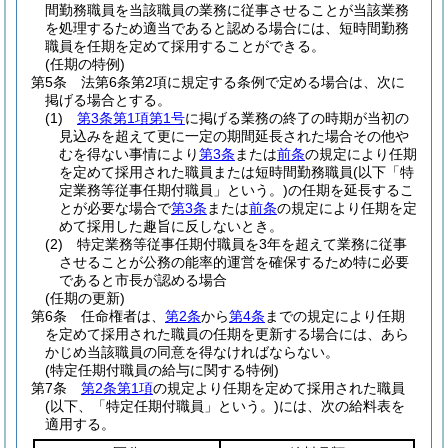
間勤務職員を当該職員の業務に従事させることが当該業務
を処理するため適当であると認める場合には、短時間勤務
職員を任期を定めて採用することができる。
(任期の特例)
第5条
法第6条第2項に規定する条例で定める場合は、次に
掲げる場合とする。
(1)
第3条第1項第1号
に掲げる業務の終了の時期が当初の
見込みを超えて更に一定の期間延長された場合その他や
むを得ない事情により
第3条
または
前条
の規定により任期
を定めて採用された職員または短時間勤務職員
(以下「特
定業務等従事任期付職員」という。)
の任期を延長するこ
とが必要な場合で
第3条
または
前条
の規定により任期を定
めて採用した趣旨に反しないとき。
(2)
特定業務等従事任期付職員を3年を超えて業務に従事
させることが公務の能率的運営を確保するため特に必要
であると市長が認める場合
(任期の更新)
第6条
任命権者は、
第2条
から
第4条
までの規定により任期
を定めて採用された職員の任期を更新する場合には、あら
かじめ当該職員の同意を得なければならない。
(特定任期付職員の給与に関する特例)
第7条
第2条第1項
の規定より任期を定めて採用された職員
(以下、「特定任期付職員」という。)
には、次の給料表を
適用する。