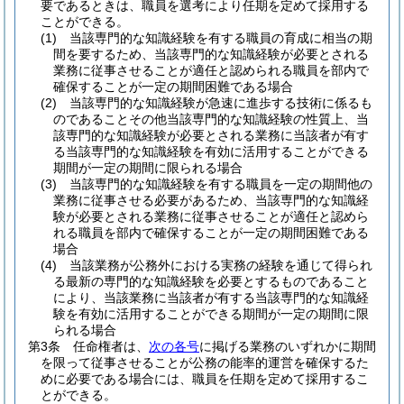
要であるときは、職員を選考により任期を定めて採用する
ことができる。
(1)
当該専門的な知識経験を有する職員の育成に相当の期
間を要するため、当該専門的な知識経験が必要とされる
業務に従事させることが適任と認められる職員を部内で
確保することが一定の期間困難である場合
(2)
当該専門的な知識経験が急速に進歩する技術に係るも
のであることその他当該専門的な知識経験の性質上、当
該専門的な知識経験が必要とされる業務に当該者が有す
る当該専門的な知識経験を有効に活用することができる
期間が一定の期間に限られる場合
(3)
当該専門的な知識経験を有する職員を一定の期間他の
業務に従事させる必要があるため、当該専門的な知識経
験が必要とされる業務に従事させることが適任と認めら
れる職員を部内で確保することが一定の期間困難である
場合
(4)
当該業務が公務外における実務の経験を通じて得られ
る最新の専門的な知識経験を必要とするものであること
により、当該業務に当該者が有する当該専門的な知識経
験を有効に活用することができる期間が一定の期間に限
られる場合
第3条
任命権者は、
次の各号
に掲げる業務のいずれかに期間
を限って従事させることが公務の能率的運営を確保するた
めに必要である場合には、職員を任期を定めて採用するこ
とができる。