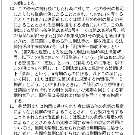
の例による。
10
この条例の施行後にした行為に対して、他の条例の規定
によりなお従前の例によることとされ、なお効力を有する
こととされまたは改正前もしくは廃止前の条例の規定の例
によることとされる罰則を適用する場合において、この条
例による新給与条例第26条第3号もしくは第26条第4号、第
27条第1項第1号または第27条第3項第1号の規定を適用する
ときは、当該罰則に定める刑に刑法等の一部を改正する法
律
(令和4年法律第67号。以下「刑法等一部改正法」とい
う。)
第2条の規定による改正前の刑法
(明治40年法律第45
号。以下この項において「旧刑法」という。)
第12条に規定
する懲役
(以下「懲役」という。)
(有期のものに限る。以下
この項において同じ。)
、旧刑法第13条に規定する禁錮
(以
下「禁錮」という。)
(有期のものに限る。以下この項にお
いて同じ。)
または旧刑法第16条に規定する拘留
(以下「旧
拘留」という。)
が含まれるときは、当該刑のうち懲役また
は禁錮はそれぞれその刑と長期および短期を同じくする有
期拘禁刑と、旧拘留は長期および短期を同じくする拘留と
する。
11
拘禁刑または拘留に処せられた者に係る他の条例の規定
によりなお従前の例によることとされ、なお効力を有する
こととされまたは改正前もしくは廃止前の条例の規定の例
によることとされる人の資格に関する法令の規定の適用に
ついては、無期拘禁刑に処せられた者は無期禁錮に処せら
れた者と、有期拘禁刑に処せられた者は刑期を同じくする