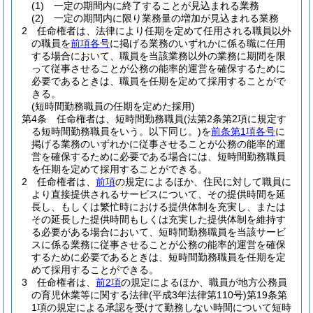
(1)
一定の期間内に終了することが見込まれる業務
(2)
一定の期間内に限り業務量の増加が見込まれる業務
2
任命権者は、法律により任期を定めて任用される職員以外
の職員を
前項各号
に掲げる業務のいずれかに係る職に任用
する場合において、職員を当該業務以外の業務に期間を限
って従事させることが公務の能率的運営を確保するために
必要であるときは、職員を任期を定めて採用することがで
きる。
(短時間勤務職員の任期を定めた採用)
第4条
任命権者は、短時間勤務職員
(法第2条第2項に規定す
る短時間勤務職員をいう。以下同じ。)
を
前条第1項各号
に
掲げる業務のいずれかに従事させることが公務の能率的運
営を確保するために必要である場合には、短時間勤務職員
を任期を定めて採用することができる。
2
任命権者は、
前項
の規定によるほか、住民に対して職員に
より直接提供されるサービスについて、その提供時間を延
長し、もしくは繁忙時における提供体制を充実し、または
その延長した提供時間もしくは充実した提供体制を維持す
る必要がある場合において、短時間勤務職員を当該サービ
スに係る業務に従事させることが公務の能率的運営を確保
するために必要であるときは、短時間勤務職員を任期を定
めて採用することができる。
3
任命権者は、
前2項
の規定によるほか、職員が地方公務員
の育児休業等に関する法律
(平成3年法律第110号)
第19条第
1項の規定による承認を受けて勤務しない時間について短時