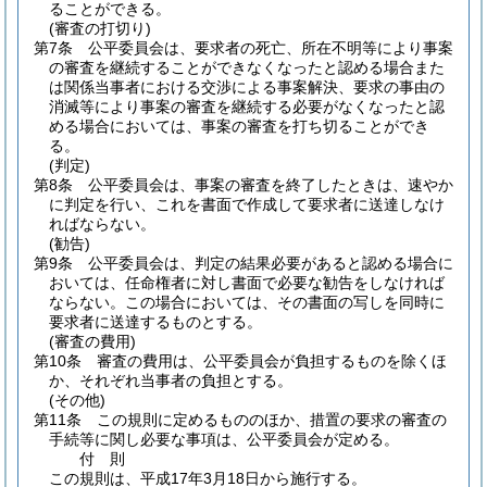
ることができる。
(審査の打切り)
第7条
公平委員会は、要求者の死亡、所在不明等により事案
の審査を継続することができなくなったと認める場合また
は関係当事者における交渉による事案解決、要求の事由の
消滅等により事案の審査を継続する必要がなくなったと認
める場合においては、事案の審査を打ち切ることができ
る。
(判定)
第8条
公平委員会は、事案の審査を終了したときは、速やか
に判定を行い、これを書面で作成して要求者に送達しなけ
ればならない。
(勧告)
第9条
公平委員会は、判定の結果必要があると認める場合に
おいては、任命権者に対し書面で必要な勧告をしなければ
ならない。
この場合においては、その書面の写しを同時に
要求者に送達するものとする。
(審査の費用)
第10条
審査の費用は、公平委員会が負担するものを除くほ
か、それぞれ当事者の負担とする。
(その他)
第11条
この規則に定めるもののほか、措置の要求の審査の
手続等に関し必要な事項は、公平委員会が定める。
付
則
この規則は、平成17年3月18日から施行する。