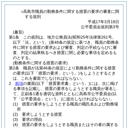
○高島市職員の勤務条件に関する措置の要求の審査に関
する規則
平成17年3月18日
公平委員会規則第3号
(趣旨)
第1条
この規則は、地方公務員法
(昭和25年法律第261号。
以下「法」という。)
第48条の規定に基づき、職員の勤務条
件に関する措置の要求および審査、判定の手続ならびに審
査、判定の結果執るべき措置に関し必要な事項を定めるも
のとする。
(勤務条件に関する措置の要求)
第2条
職員が法第46条の規定により勤務条件に関する措置
の要求
(以下「措置の要求」という。)
をしようとするとき
は、これを書面でしなければならない。
2
前項
の書面
(以下「措置要求書」という。)
には、次に掲げ
る事項を記載し、措置の要求をしようとする職員が署名し
て、正副各1通を適切な資料とともに高島市公平委員会
(以
下「公平委員会」という。)
に提出しなければならない。
(1)
措置の要求をしようとする職員の職氏名および勤務場
所
(2)
要求しようとする措置
(3)
要求の理由
(4)
措置の要求をしようとする職員またはその者の属する