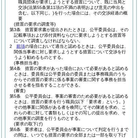
職員団体が要求しようとする措置について、既に当局と
交渉
(法第55条第11項の不満の表明および意見の申出を
含む。以下同じ。)
を行った場合には、その交渉経過の概
要
(措置の要求の調査等)
第3条
措置要求書が提出されたときは、公平委員会は、その
記載事項および添付資料ならびに要求しようとする措置等
について調査しなければならない。
2
前項
の場合において適当と認めるときは、公平委員会は、
関係当事者に対し要求しようとする措置について交渉を行
うよう勧めるものとする。
(事務担当者)
第4条
措置の要求があった場合において必要があると認める
ときは、委員長は公平委員会の委員または事務職員のうち
からその措置の要求に係る事案の審査に関する事務を担当
させる者を指名することができる。
(審査)
第5条
公平委員会は、事案の審査のため必要があると認める
ときは、措置の要求を行う職員
(以下「要求者」という。)
その他事案に関係がある者を喚問してその陳述を求め、こ
れらの者に対して書類もしくはその写しの提出を求め、そ
の他事実の調査を行うものとする。
(要求の取下げ)
第6条
要求者は、公平委員会が事案について判定を行うまで
の間は、いつでも措置の要求の全部または一部を取り下げ