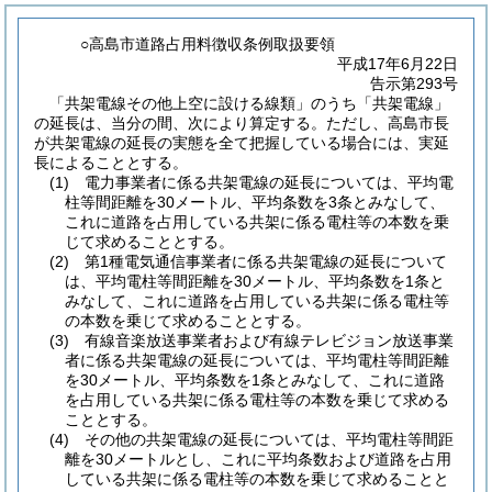
○高島市道路占用料徴収条例取扱要領
平成17年6月22日
告示第293号
「共架電線その他上空に設ける線類」のうち「共架電線」
の延長は、当分の間、次により算定する。
ただし、高島市長
が共架電線の延長の実態を全て把握している場合には、実延
長によることとする。
(1)
電力事業者に係る共架電線の延長については、平均電
柱等間距離を30メートル、平均条数を3条とみなして、
これに道路を占用している共架に係る電柱等の本数を乗
じて求めることとする。
(2)
第1種電気通信事業者に係る共架電線の延長について
は、平均電柱等間距離を30メートル、平均条数を1条と
みなして、これに道路を占用している共架に係る電柱等
の本数を乗じて求めることとする。
(3)
有線音楽放送事業者および有線テレビジョン放送事業
者に係る共架電線の延長については、平均電柱等間距離
を30メートル、平均条数を1条とみなして、これに道路
を占用している共架に係る電柱等の本数を乗じて求める
こととする。
(4)
その他の共架電線の延長については、平均電柱等間距
離を30メートルとし、これに平均条数および道路を占用
している共架に係る電柱等の本数を乗じて求めることと