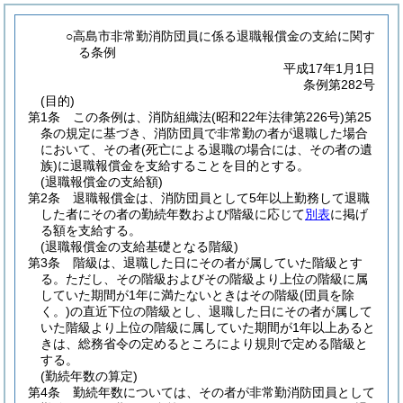
○高島市非常勤消防団員に係る退職報償金の支給に関す
る条例
平成17年1月1日
条例第282号
(目的)
第1条
この条例は、消防組織法
(昭和22年法律第226号)
第25
条の規定に基づき、消防団員で非常勤の者が退職した場合
において、その者
(死亡による退職の場合には、その者の遺
族)
に退職報償金を支給することを目的とする。
(退職報償金の支給額)
第2条
退職報償金は、消防団員として5年以上勤務して退職
した者にその者の勤続年数および階級に応じて
別表
に掲げ
る額を支給する。
(退職報償金の支給基礎となる階級)
第3条
階級は、退職した日にその者が属していた階級とす
る。
ただし、その階級およびその階級より上位の階級に属
していた期間が1年に満たないときはその階級
(団員を除
く。)
の直近下位の階級とし、退職した日にその者が属して
いた階級より上位の階級に属していた期間が1年以上あると
きは、総務省令の定めるところにより規則で定める階級と
する。
(勤続年数の算定)
第4条
勤続年数については、その者が非常勤消防団員として