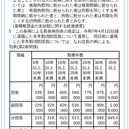
よることとされる人の資格に関する法令の規定の適用につ
いては、無期拘禁刑に処せられた者は無期禁錮に処せられ
た者と、有期拘禁刑に処せられた者は刑期を同じくする有
期禁錮に処せられた者と、拘留に処せられた者は刑期を同
じくする旧拘留に処せられた者とみなす。
(退職報奨金の支給額に関する経過措置)
5
この条例による新条例別表の規定は、令和7年4月1日以後
に退職した非常勤消防団員について適用し、同日前に退職
した非常勤消防団員については、なお従前の例による。
別表
(第2条関係)
階級
勤務年数
5年
10年
15年
20年
25年
30年
35年
以上
以上
以上
以上
以上
以上
以上
10年
15年
20年
25年
30年
35年
未満
未満
未満
未満
未満
未満
円
円
円
円
円
円
円
団長
239,
344,
459,
594,
779,
979,
1,07
000
000
000
000
000
000
9,000
副団長
229,
329,
429,
534,
709,
909,
1,00
000
000
000
000
000
000
9,000
分団長
219,
318,
413,
513,
659,
849,
949,0
000
000
000
000
000
000
00