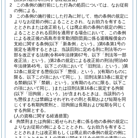
2
この条例の施行前にした行為の処罰については、なお従前
の例による。
3
この条例の施行後にした行為に対して、他の条例の規定に
よりなお従前の例によることとされ、なお効力を有するこ
ととされまたは改正前もしくは廃止前の条例の規定の例に
よることとされる罰則を適用する場合において、この条例
による改正後の高島市非常勤消防団員に係る退職報償金の
支給に関する条例
(以下「新条例」という。)
第6条第1号の
規定を適用するときは、当該罰則に定める刑に刑法等の一
部を改正する法律
(令和4年法律第67号。以下「刑法等一部
改正法」という。)
第2条の規定による改正前の刑法
(明治40
年法律第45号。以下この項において「旧刑法」という。)
第
12条に規定する懲役
(以下「懲役」という。)
(有期のものに
限る。以下この項において同じ。)
、旧刑法第13条に規定す
る禁錮
(以下「禁錮」という。)
(有期のものに限る。以下こ
の項において同じ。)
または旧刑法第16条に規定する拘留
(以下「旧拘留」という。)
が含まれるときは、当該刑のう
ち懲役または禁錮はそれぞれその刑と長期および短期を同
じくする有期拘禁刑と、旧拘留は長期および短期を同じく
する拘留とする。
(人の資格に関する経過措置)
4
拘禁刑または拘留に処せられた者に係る他の条例の規定に
よりなお従前の例によることとされ、なお効力を有するこ
ととされまたは改正前もしくは廃止前の条例の規定の例に