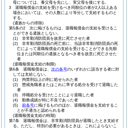
母については、養父母を先にし、実父母を後にする。
3
退職報償金の支給を受けるべき同順位の者が2人以上ある
場合においては、その人数により等分して支給するものと
する。
(遺族からの排除)
第5条の2
次に掲げるものは、退職報償金の支給を受けるこ
とができる遺族としない。
(1)
非常勤消防団員を故意に死亡させた者
(2)
非常勤消防団員の死亡前に、当該非常勤消防団員の死
亡によって退職報償金の支給を受けることができる先順
位または同順位の遺族となるべき者を故意に死亡させた
者
(退職報償金支給の制限)
第6条
退職報償金は、
次の各号
のいずれかに該当する者に対
しては支給しない。
(1)
拘禁刑以上の刑に処せられた者
(2)
懲戒免職者またはこれに準ずる処分を受けて退職した
者
(3)
停職処分を受けたことにより退職した者
(4)
勤務成績が特に不良であった者
(5)
前各号
に掲げるもののほか、退職報償金を支給するこ
とが不適当と認められる者
(退職報償金支給の時期)
第7条
退職報償金は、非常勤消防団員が退職したとき支給す
る。
ただし、特別の必要があるときは、これによらないこ