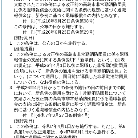
支給されたこの条例による改正前の高島市非常勤消防団員
に係る退職報償金の支給に関する条例の規定に基づく退職
報償金は、新条例に基づく退職報償金の内払とみなす。
付
則
(平成18年9月29日
条例第98号)
この条例は、公布の日から施行する。
付
則
(平成26年6月23日
条例第29号)
(施行期日)
1
この条例は、公布の日から施行する。
(経過措置)
2
この条例による改正後の高島市非常勤消防団員に係る退職
報償金の支給に関する条例
(以下「新条例」という。)
別表
の規定は、平成26年4月1日以後に退職した非常勤消防団員
(次項において「新条例の適用を受ける非常勤消防団員」と
いう。)
について適用し、同日前に退職した非常勤消防団員
については、なお従前の例による。
3
平成26年4月1日からこの条例の施行の日の前日までの間
において、新条例の適用を受ける非常勤消防団員について
支給された改正前の高島市非常勤消防団員に係る退職報償
金の支給に関する条例の規定に基づく退職報償金は、新条
例に基づく退職報償金の内払とみなす。
付
則
(令和7年3月27日
条例第4号)
(施行期日)
1
この条例は、令和7年4月1日から施行する。
ただし、第6
条第1号の改正規定は、令和7年6月1日から施行する。
(罰則の適用等に関する経過措置)