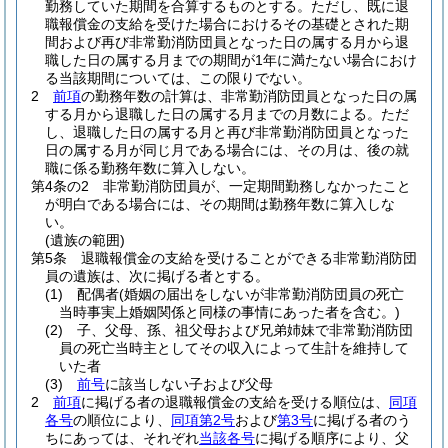
勤務していた期間を合算するものとする。
ただし、既に退
職報償金の支給を受けた場合におけるその基礎とされた期
間および再び非常勤消防団員となった日の属する月から退
職した日の属する月までの期間が1年に満たない場合におけ
る当該期間については、この限りでない。
2
前項
の勤務年数の計算は、非常勤消防団員となった日の属
する月から退職した日の属する月までの月数による。
ただ
し、退職した日の属する月と再び非常勤消防団員となった
日の属する月が同じ月である場合には、その月は、後の就
職に係る勤務年数に算入しない。
第4条の2
非常勤消防団員が、一定期間勤務しなかったこと
が明白である場合には、その期間は勤務年数に算入しな
い。
(遺族の範囲)
第5条
退職報償金の支給を受けることができる非常勤消防団
員の遺族は、次に掲げる者とする。
(1)
配偶者
(婚姻の届出をしないが非常勤消防団員の死亡
当時事実上婚姻関係と同様の事情にあった者を含む。)
(2)
子、父母、孫、祖父母および兄弟姉妹で非常勤消防団
員の死亡当時主としてその収入によって生計を維持して
いた者
(3)
前号
に該当しない子および父母
2
前項
に掲げる者の退職報償金の支給を受ける順位は、
同項
各号
の順位により、
同項第2号
および
第3号
に掲げる者のう
ちにあっては、それぞれ
当該各号
に掲げる順序により、父