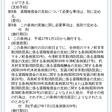
とができる。
(支給手続)
第8条
退職報償金の支給について必要な事項は、別に定め
る。
(委任)
第9条
この条例の実施に関し必要事項は、規則で定める。
付
則
(施行期日)
1
この条例は、平成17年1月1日から施行する。
(経過措置)
2
この条例の施行の日の前日までに、合併前のマキノ町非常
勤消防団員に係る退職報償金の支給に関する条例
(昭和39年
マキノ町条例第33号)
、今津町非常勤消防団員に係る退職報
償金の支給に関する条例
(昭和39年今津町条例第27号)
、朽
木村非常勤消防団員に係る退職報酬金の支給に関する条例
(昭和39年朽木村条例第23号)
、安曇川町非常勤消防団員に
係る退職報償金の支給に関する条例
(昭和39年安曇川町条例
第26号)
、高島町非常勤消防団員に係る退職報償金の支給に
関する条例
(昭和39年高島町条例第32号)
または新旭町非常
勤消防団員に係る退職報償金の支給に関する条例
(昭和39年
新旭町条例第26号)
の規定によりなされた処分、手続その他
の行為は、それぞれこの条例の相当規定によりなされたも
のとみなす。
付
則
(平成17年7月1日
条例第329号)
(施行期日)