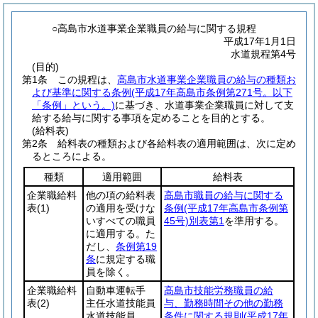
○高島市水道事業企業職員の給与に関する規程
平成17年1月1日
水道規程第4号
(目的)
第1条
この規程は、
高島市水道事業企業職員の給与の種類お
よび基準に関する条例
(平成17年高島市条例第271号。以下
「条例」という。)
に基づき、水道事業企業職員に対して支
給する給与に関する事項を定めることを目的とする。
(給料表)
第2条
給料表の種類および各給料表の適用範囲は、次に定め
るところによる。
種類
適用範囲
給料表
企業職給料
他の項の給料表
高島市職員の給与に関する
表
(1)
の適用を受けな
条例
(平成17年高島市条例第
いすべての職員
45号)
別表第1
を準用する。
に適用する。た
だし、
条例第19
条
に規定する職
員を除く。
企業職給料
自動車運転手
高島市技能労務職員の給
表
(2)
主任水道技能員
与、勤務時間その他の勤務
水道技能員
条件に関する規則
(平成17年