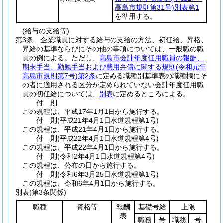
高島市規則第31号)
別表第1
を準用する。
(給与の支給等)
第3条
企業職員に対する給与の支給の方法、初任給、昇格、
昇給の基準ならびにその他の事項については、一般職の職
員の例による。
ただし、
高島市会計年度任用職員の報酬、
期末手当、勤勉手当および費用弁償に関する規則
(令和元年
高島市規則第7号)
第2条
に定める職種別基準表の職種欄にそ
の者に適用される区分が定められていない会計年度任用職
員の初任給については、
別表
に定めるところによる。
付
則
この規程は、平成17年1月1日から施行する。
付
則
(平成21年4月1日
水道規程第1号)
この規程は、平成21年4月1日から施行する。
付
則
(平成22年4月1日
水道規程第4号)
この規程は、平成22年4月1日から施行する。
付
則
(令和2年4月1日
水道規程第4号)
この規程は、公布の日から施行する。
付
則
(令和6年3月25日
水道規程第1号)
この規程は、令和6年4月1日から施行する。
別表
(第3条関係)
職種
資格等
報酬
基礎号給
上限
表
職務
号
職務
号