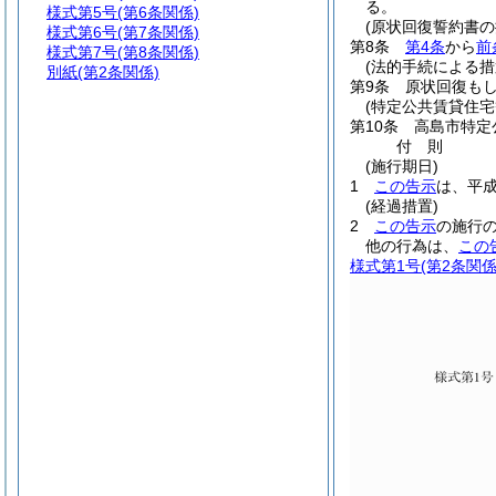
る。
様式第5号
(第6条関係)
(原状回復誓約書の
様式第6号
(第7条関係)
第8条
第4条
から
前
様式第7号
(第8条関係)
(法的手続による措
別紙
(第2条関係)
第9条
原状回復も
(特定公共賃貸住
第10条
高島市特定
付
則
(施行期日)
1
この告示
は、平成
(経過措置)
2
この告示
の施行
他の行為は、
この
様式第1号
(第2条関係