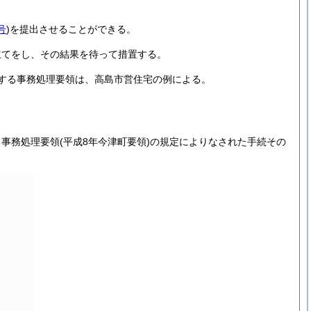
号
)
を提出させることができる。
立てをし、その結果を待って措置する。
する事務処理要領は、高島市営住宅の例による。
る事務処理要領
(平成8年今津町要領)
の規定によりなされた手続その