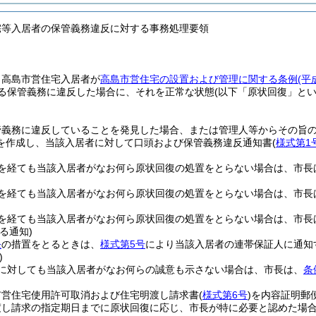
宅等入居者の保管義務違反に対する事務処理要領
、高島市営住宅入居者が
高島市営住宅の設置および管理に関する条例
(平
る保管義務に違反した場合に、それを正常な状態
(以下「原状回復」とい
管義務に違反していることを発見した場合、または管理人等からその旨
を作成し、当該入居者に対して口頭および保管義務違反通知書
(
様式第1
月を経ても当該入居者がなお何ら原状回復の処置をとらない場合は、市長
月を経ても当該入居者がなお何ら原状回復の処置をとらない場合は、市長
月を経ても当該入居者がなお何ら原状回復の処置をとらない場合は、市長
る通知)
条
の措置をとるときは、
様式第5号
により当該入居者の連帯保証人に通知
)
に対しても当該入居者がなお何らの誠意も示さない場合は、市長は、
条
市営住宅使用許可取消および住宅明渡し請求書
(
様式第6号
)
を内容証明郵
渡し請求の指定期日までに原状回復に応じ、市長が特に必要と認めた場