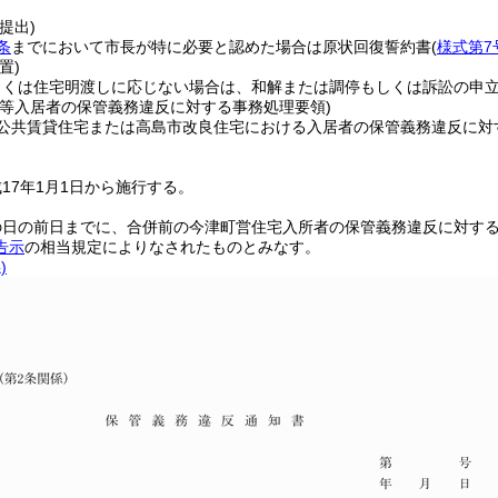
提出)
条
までにおいて市長が特に必要と認めた場合は原状回復誓約書
(
様式第7
置)
しくは住宅明渡しに応じない場合は、和解または調停もしくは訴訟の申
宅等入居者の保管義務違反に対する事務処理要領)
公共賃貸住宅または高島市改良住宅における入居者の保管義務違反に対
17年1月1日から施行する。
の日の前日までに、合併前の今津町営住宅入所者の保管義務違反に対す
告示
の相当規定によりなされたものとみなす。
)