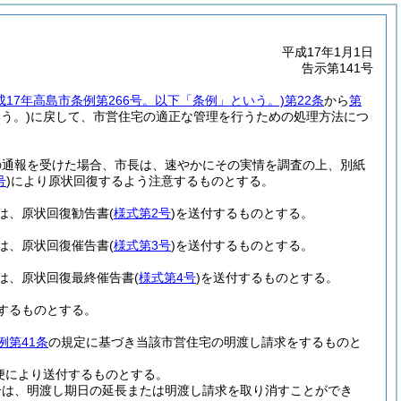
平成17年1月1日
告示第141号
成17年高島市条例第266号。以下「条例」という。)
第22条
から
第
う。)
に戻して、市営住宅の適正な管理を行うための処理方法につ
の通報を受けた場合、市長は、速やかにその実情を調査の上、別紙
号
)
により原状回復するよう注意するものとする。
は、原状回復勧告書
(
様式第2号
)
を送付するものとする。
は、原状回復催告書
(
様式第3号
)
を送付するものとする。
は、原状回復最終催告書
(
様式第4号
)
を送付するものとする。
するものとする。
例第41条
の規定に基づき当該市営住宅の明渡し請求をするものと
便により送付するものとする。
合は、明渡し期日の延長または明渡し請求を取り消すことができ