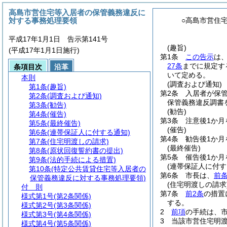
高島市営住宅等入居者の保管義務違反に
対する事務処理要領
○高島市営住
平成17年1月1日 告示第141号
(趣旨)
(平成17年1月1日施行)
第1条
この告示
は
27条
までに規定す
条項目次
沿革
いて定める。
本則
(調査および通知)
第1条
(趣旨)
第2条
入居者が保
第2条
(調査および通知)
保管義務違反調書
第3条
(勧告)
(勧告)
第4条
(催告)
第3条
注意後1か
第5条
(最終催告)
(催告)
第6条
(連帯保証人に付する通知)
第4条
勧告後1か
第7条
(住宅明渡しの請求)
(最終催告)
第8条
(原状回復誓約書の提出)
第5条
催告後1か
第9条
(法的手続による措置)
(連帯保証人に付す
第10条
(特定公共賃貸住宅等入居者の
第6条
市長は、
前
保管義務違反に対する事務処理要領)
(住宅明渡しの請求
付 則
第7条
前2条
の措置
様式第1号
(第2条関係)
する。
様式第2号
(第3条関係)
2
前項
の手続は、
様式第3号
(第4条関係)
3
当該市営住宅明
様式第4号
(第5条関係)