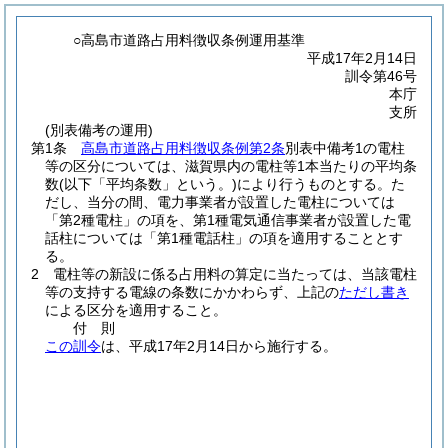
○高島市道路占用料徴収条例運用基準
平成17年2月14日
訓令第46号
本庁
支所
(別表備考の運用)
第1条
高島市道路占用料徴収条例第2条
別表中備考1の電柱
等の区分については、滋賀県内の電柱等1本当たりの平均条
数
(以下「平均条数」という。)
により行うものとする。
た
だし、当分の間、電力事業者が設置した電柱については
「第2種電柱」の項を、第1種電気通信事業者が設置した電
話柱については「第1種電話柱」の項を適用することとす
る。
2
電柱等の新設に係る占用料の算定に当たっては、当該電柱
等の支持する電線の条数にかかわらず、上記の
ただし書き
による区分を適用すること。
付
則
この訓令
は、平成17年2月14日から施行する。