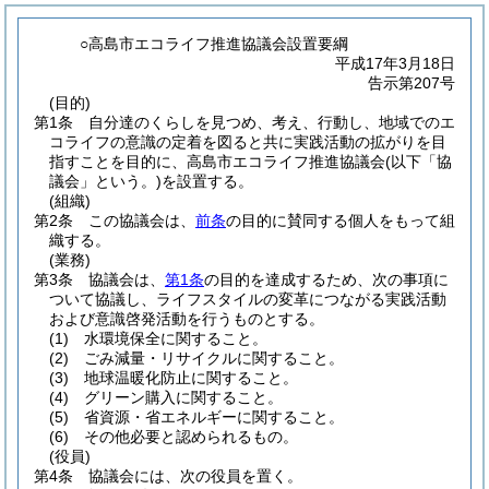
○高島市エコライフ推進協議会設置要綱
平成17年3月18日
告示第207号
(目的)
第1条
自分達のくらしを見つめ、考え、行動し、地域でのエ
コライフの意識の定着を図ると共に実践活動の拡がりを目
指すことを目的に、高島市エコライフ推進協議会
(以下「協
議会」という。)
を設置する。
(組織)
第2条
この協議会は、
前条
の目的に賛同する個人をもって組
織する。
(業務)
第3条
協議会は、
第1条
の目的を達成するため、次の事項に
ついて協議し、ライフスタイルの変革につながる実践活動
および意識啓発活動を行うものとする。
(1)
水環境保全に関すること。
(2)
ごみ減量・リサイクルに関すること。
(3)
地球温暖化防止に関すること。
(4)
グリーン購入に関すること。
(5)
省資源・省エネルギーに関すること。
(6)
その他必要と認められるもの。
(役員)
第4条
協議会には、次の役員を置く。