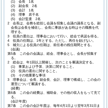
(1)
会長 1名
(2)
副会長 2名
(3)
会計 1名
(4)
理事 若干名
(5)
会計監査 2名
2
会長は、会務を総括し会議を招集し会議の議長となる。
副
会長は会長を補佐し、会長に事故がある時はその職務を代
理する。
3
役員の選出は、理事会において行い、総会で承認を得る。
4
役員の任期は、1年とする。
ただし、再任を妨げない。
5
補欠による役員の任期は、前任者の残任期間とする。
(会議)
第5条
この会の会議は、総会、理事会とし、会長が招集す
る。
2
総会は、年1回以上開催し、次のことを審議決定する。
(1)
事業および予算、決算に関すること。
(2)
役員の選出に関すること。
(3)
その他重要な事項
3
理事会は、会長、副会長、会計、理事で構成し、この会の
運営について審議する。
(経費)
第6条
この会の経費は、補助金、その他の収入をもって充て
る。
(会計年度)
第7条
この会の会計年度は、毎年4月1日より翌年3月31日ま