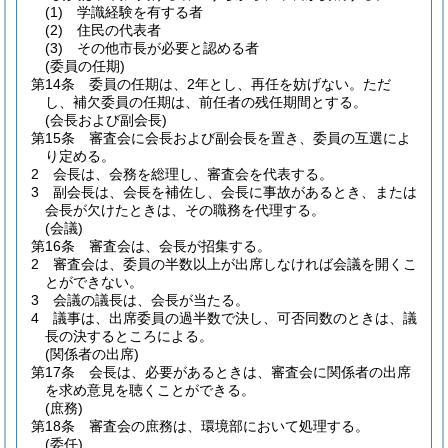
(1)
学識経験を有する者
(2)
住民の代表者
(3)
その他市長が必要と認める者
(委員の任期)
第14条
委員の任期は、2年とし、再任を妨げない。
ただ
し、補欠委員の任期は、前任者の残任期間とする。
(会長および副会長)
第15条
審査会に会長および副会長を置き、委員の互選によ
り定める。
2
会長は、会務を総理し、審査会を代表する。
3
副会長は、会長を補佐し、会長に事故があるとき、または
会長が欠けたときは、その職務を代理する。
(会議)
第16条
審査会は、会長が招集する。
2
審査会は、委員の半数以上が出席しなければ会議を開くこ
とができない。
3
会議の議長は、会長が当たる。
4
議事は、出席委員の過半数で決し、可否同数のときは、議
長の決するところによる。
(関係者の出席)
第17条
会長は、必要があるときは、審査会に関係者の出席
を求め意見を聴くことができる。
(庶務)
第18条
審査会の庶務は、環境部において処理する。
(委任)