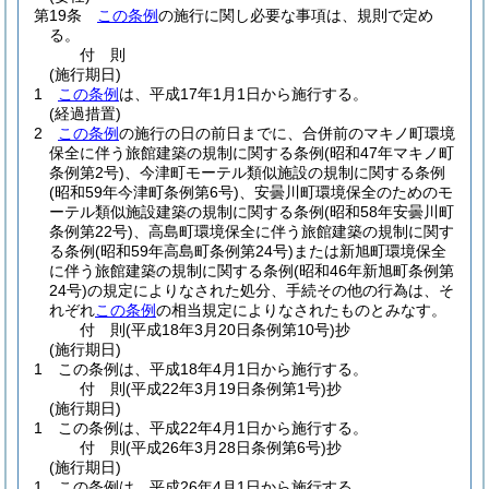
第19条
この条例
の施行に関し必要な事項は、規則で定め
る。
付
則
(施行期日)
1
この条例
は、平成17年1月1日から施行する。
(経過措置)
2
この条例
の施行の日の前日までに、合併前のマキノ町環境
保全に伴う旅館建築の規制に関する条例
(昭和47年マキノ町
条例第2号)
、今津町モーテル類似施設の規制に関する条例
(昭和59年今津町条例第6号)
、安曇川町環境保全のためのモ
ーテル類似施設建築の規制に関する条例
(昭和58年安曇川町
条例第22号)
、高島町環境保全に伴う旅館建築の規制に関す
る条例
(昭和59年高島町条例第24号)
または新旭町環境保全
に伴う旅館建築の規制に関する条例
(昭和46年新旭町条例第
24号)
の規定によりなされた処分、手続その他の行為は、そ
れぞれ
この条例
の相当規定によりなされたものとみなす。
付
則
(平成18年3月20日
条例第10号)
抄
(施行期日)
1
この条例は、平成18年4月1日から施行する。
付
則
(平成22年3月19日
条例第1号)
抄
(施行期日)
1
この条例は、平成22年4月1日から施行する。
付
則
(平成26年3月28日
条例第6号)
抄
(施行期日)
1
この条例は、平成26年4月1日から施行する。