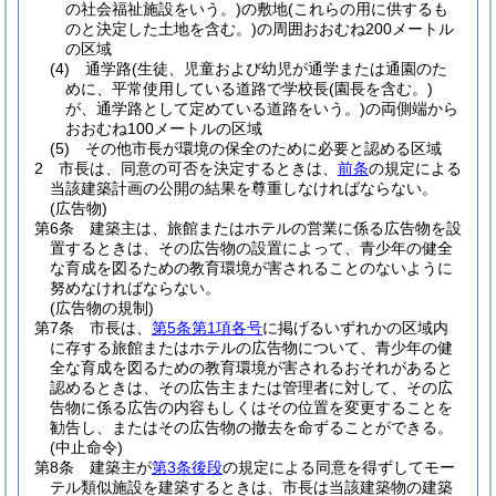
の社会福祉施設をいう。)
の敷地
(これらの用に供するも
のと決定した土地を含む。)
の周囲おおむね200メートル
の区域
(4)
通学路
(生徒、児童および幼児が通学または通園のた
めに、平常使用している道路で学校長
(園長を含む。)
が、通学路として定めている道路をいう。)
の両側端から
おおむね100メートルの区域
(5)
その他市長が環境の保全のために必要と認める区域
2
市長は、同意の可否を決定するときは、
前条
の規定による
当該建築計画の公開の結果を尊重しなければならない。
(広告物)
第6条
建築主は、旅館またはホテルの営業に係る広告物を設
置するときは、その広告物の設置によって、青少年の健全
な育成を図るための教育環境が害されることのないように
努めなければならない。
(広告物の規制)
第7条
市長は、
第5条第1項各号
に掲げるいずれかの区域内
に存する旅館またはホテルの広告物について、青少年の健
全な育成を図るための教育環境が害されるおそれがあると
認めるときは、その広告主または管理者に対して、その広
告物に係る広告の内容もしくはその位置を変更することを
勧告し、またはその広告物の撤去を命ずることができる。
(中止命令)
第8条
建築主が
第3条後段
の規定による同意を得ずしてモー
テル類似施設を建築するときは、市長は当該建築物の建築