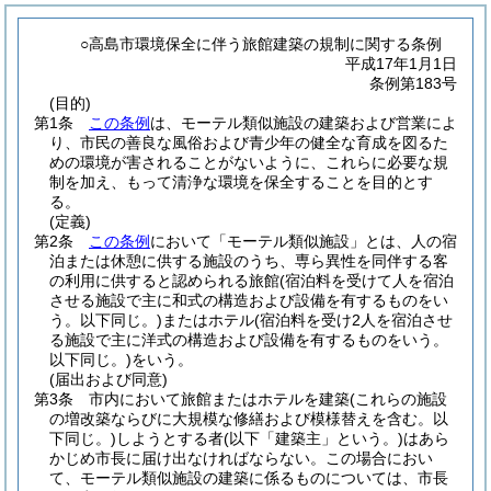
○高島市環境保全に伴う旅館建築の規制に関する条例
平成17年1月1日
条例第183号
(目的)
第1条
この条例
は、モーテル類似施設の建築および営業によ
り、市民の善良な風俗および青少年の健全な育成を図るた
めの環境が害されることがないように、これらに必要な規
制を加え、もって清浄な環境を保全することを目的とす
る。
(定義)
第2条
この条例
において「モーテル類似施設」とは、人の宿
泊または休憩に供する施設のうち、専ら異性を同伴する客
の利用に供すると認められる旅館
(宿泊料を受けて人を宿泊
させる施設で主に和式の構造および設備を有するものをい
う。以下同じ。)
またはホテル
(宿泊料を受け2人を宿泊させ
る施設で主に洋式の構造および設備を有するものをいう。
以下同じ。)
をいう。
(届出および同意)
第3条
市内において旅館またはホテルを建築
(これらの施設
の増改築ならびに大規模な修繕および模様替えを含む。以
下同じ。)
しようとする者
(以下「建築主」という。)
はあら
かじめ市長に届け出なければならない。
この場合におい
て、モーテル類似施設の建築に係るものについては、市長