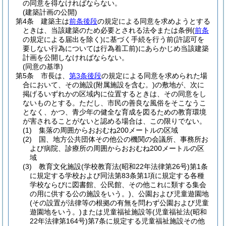
の同意を得なければならない。
(建築計画の公開)
第4条
建築主は
前条後段
の規定による同意を求めようとする
ときは、当該建築のため必要とされる法令または条例
(
前条
の規定による届出を除く)
に基づく手続を行う前
(許認可を
要しない行為については行為着工前)
にあらかじめ当該建築
計画を公開しなければならない。
(同意の基準)
第5条
市長は、
第3条後段
の規定による同意を求められた場
合において、その施設
(附属施設を含む。)
の敷地が、次に
掲げるいずれかの区域内に位置するときは、その同意をし
ないものとする。
ただし、市民の善良な風俗をそこなうこ
となく、かつ、青少年の健全な育成を図るための教育環境
が害されることがないと認める場合は、この限りでない。
(1)
集落の周囲からおおむね200メートルの区域
(2)
国、地方公共団体その他公の機関の会議所、事務所お
よび病院、診療所の周囲からおおむね200メートルの区
域
(3)
教育文化施設
(学校教育法
(昭和22年法律第26号)
第1条
に規定する学校および同法第83条第1項に規定する各種
学校ならびに図書館、公民館、その他これに類する集会
の用に供する公の施設をいう。)
、公園および児童遊園地
(その設置が法律等の根拠の有無を問わず公園および児童
遊園地をいう。)
または児童福祉施設等
(児童福祉法
(昭和
22年法律第164号)
第7条に規定する児童福祉施設その他