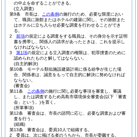
の中止を命ずることができる。
(立入調査)
第9条
市長は、
この条例
の施行のため、必要な限度におい
て、職員に旅館またはホテルの建築に関し、その旅館また
はホテルに立ち入らせ必要な調査を行わせることができ
る。
2
前項
の規定による調査をする職員は、その身分を示す証明
書を携帯し、関係人の請求があったときは、これを提示し
なければならない。
3
第1項
の規定による立入調査の権限は、犯罪捜査のために
認められたものと解してはならない。
(自主的解決)
第10条
モーテル類似施設建築計画に係る紛争が生じた場
合、関係者は、誠意をもって自主的に解決に努めなければ
ならない。
(審査会)
第11条
この条例
の施行に関し必要な事項を審査し、審議
し、または調査するため高島市環境保全審査会
(以下「審査
会」という。)
を置く。
(所掌事項)
第12条
審査会は、市長の諮問に応じ、必要な調査および審
査を行う。
(組織)
第13条
審査会は、委員10人で組織する。
2
委員は、次に掲げる者のうちから、市長が委嘱する。