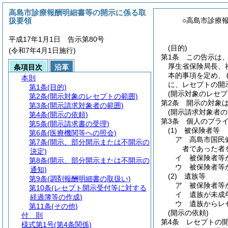
高島市診療報酬明細書等の開示に係る取
扱要領
○高島市診療
平成17年1月1日 告示第80号
(目的)
(令和7年4月1日施行)
第1条
この告示は
厚生省保険局長、
条項目次
沿革
本的事項を定め、
本則
に、レセプトの開
第1条
(目的)
(開示対象のレセプ
第2条
(開示対象のレセプトの範囲)
第2条
開示の対象
第3条
(開示請求対象者の範囲)
(開示請求対象者の
第4条
(開示の依頼)
第3条
個人のプラ
第5条
(開示請求書の受理)
(1)
被保険者等
第6条
(医療機関等への照会)
ア
高島市国民
第7条
(開示、部分開示または不開示の
者であった者
決定)
イ
被保険者等
第8条
(開示、部分開示または不開示の
ウ
被保険者等
通知)
(2)
遺族等
第9条
(調剤報酬明細書の取扱い)
ア
被保険者等
第10条
(レセプト開示受付等に対する
イ
遺族が未成
経過簿等の作成)
ウ
遺族からレ
第11条
(その他)
(開示の依頼)
付 則
第4条
レセプトの
様式第1号
(第4条関係)