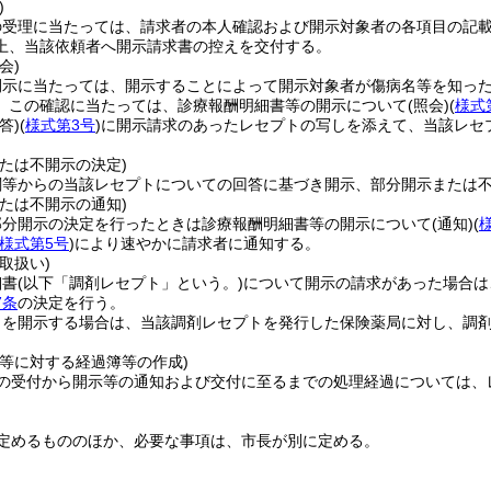
)
の受理に当たっては、請求者の本人確認および開示対象者の各項目の記
上、当該依頼者へ開示請求書の控えを交付する。
会)
開示に当たっては、開示することによって開示対象者が傷病名等を知っ
。
この確認に当たっては、診療報酬明細書等の開示について
(照会)
(
様式
答)
(
様式第3号
)
に開示請求のあったレセプトの写しを添えて、当該レセ
たは不開示の決定)
関等からの当該レセプトについての回答に基づき開示、部分開示または
たは不開示の通知)
部分開示の決定を行ったときは診療報酬明細書等の開示について
(通知)
(
様式第5号
)
により速やかに請求者に通知する。
取扱い)
細書
(以下「調剤レセプト」という。)
について開示の請求があった場合は
7条
の決定を行う。
トを開示する場合は、当該調剤レセプトを発行した保険薬局に対し、調
付等に対する経過簿等の作成)
の受付から開示等の通知および交付に至るまでの処理経過については、
定めるもののほか、必要な事項は、市長が別に定める。