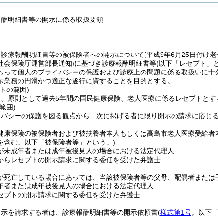
報酬明細書等の開示に係る取扱要領
、診療報酬明細書等の被保険者への開示について
(平成9年6月25日付け
社会保険庁運営部長通知)
に基づき診療報酬明細書等
(以下「レセプト」
もって個人のプライバシーの保護および診療上の問題に係る取扱いに十
示業務の円滑かつ適正な遂行に資することを目的とする。
トの範囲)
は、原則として過去5年間の国民健康保険、老人医療に係るレセプトとす
範囲)
イバシーの保護を図る観点から、次に掲げる者に限り開示の請求に応じ
健康保険の被保険者および被扶養者本人もしくは高島市老人医療受給者
を含む。以下「被保険者等」という。)
が未成年者または成年被後見人の場合における法定代理人
からレセプトの開示請求に関する委任を受けた弁護士
が死亡している場合にあっては、当該被保険者等の父母、配偶者または
年者または成年被後見人の場合における法定代理人
セプトの開示請求に関する委任を受けた弁護士
開示を請求する者は、診療報酬明細書等の開示依頼書
(
様式第1号
。以下「