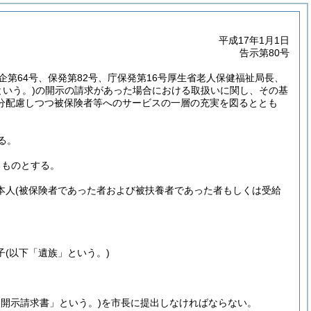
平成17年1月1日
告示第80号
老企第64号、保発第82号、庁保発第16号厚生省老人保健福祉局長、
という。)
の開示の請求があった場合における取扱いに関し、その基
分配慮しつつ被保険者等へのサービスの一層の充実を図るととも
る。
るものとする。
本人
(被保険者であった者および被扶養者であった者もしくは受給
子
(以下「遺族」という。)
開示請求書」という。)
を市長に提出しなければならない。