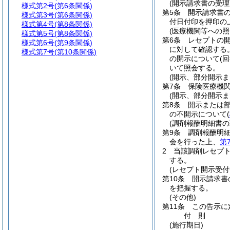
(開示請求書の受理
様式第2号
(第6条関係)
第5条
開示請求書
様式第3号
(第6条関係)
付日付印を押印の
様式第4号
(第8条関係)
(医療機関等への照
様式第5号
(第8条関係)
第6条
レセプトの
様式第6号
(第9条関係)
に対して確認する
様式第7号
(第10条関係)
の開示について
(回
いて照会する。
(開示、部分開示ま
第7条
保険医療機
(開示、部分開示ま
第8条
開示または
の不開示について
(
(調剤報酬明細書の
第9条
調剤報酬明
会を行った上、
第
2
当該調剤レセプ
する。
(レセプト開示受
第10条
開示請求書
を把握する。
(その他)
第11条
この告示に
付
則
(施行期日)