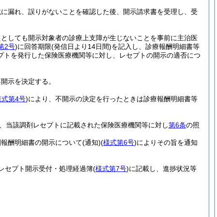
載に漏れ、誤りがないことを確認した後、開示請求書を受理し、受
たとしても開示対象者の診療上支障が生じないことを事前に主治医
第2号
)
に回答期限
(発信日より14日間)
を記入し、診療報酬明細書等
プトを発行した保険医療機関等に対し、レセプトの開示の適否につ
不開示を決定する。
様式第4号
)
により、不開示の決定を行ったときは診療報酬明細書等
、当該調剤レセプトに記載された保険医療機関等に対し
第6条
の照
剤報酬明細書の開示について
(通知)
(
様式第6号
)
によりその旨を通知
レセプト開示受付・処理経過簿
(
様式第7号
)
に記載し、進捗状況等