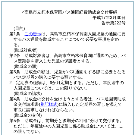
○高島市立朽木保育園バス通園経費助成金交付要綱
平成17年3月30日
告示第222号
(目的)
第1条
この告示
は、高島市立朽木保育園入園児童の通園に要
するバス運賃を助成することについて必要な事項を定め
る。
(助成対象者)
第2条
助成対象者は、高島市立朽木保育園に通園のため、バ
ス定期券を購入した児童の保護者とする。
(助成金の額)
第3条
助成金の額は、児童がバス通園をする際に必要となる
バス定期券の購入に要する額とする。
2
定期券の種類は、6か月定期とする。
ただし、年度途中の
入園児童については、この限りでない。
(助成金の請求)
第4条
助成金の交付を受けようとする者は、バス通園費助成
金交付請求書
(
別記様式
)
に購入した定期券の写しを添えて
市長に請求しなければならない。
(助成金の交付)
第5条
助成金は、前期分と後期分の2回に分けて交付する。
ただし、年度途中の入園児童に係る助成金については、こ
の限りでない。