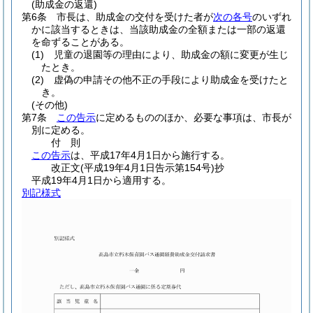
(助成金の返還)
第6条
市長は、助成金の交付を受けた者が
次の各号
のいずれ
かに該当するときは、当該助成金の全額または一部の返還
を命ずることがある。
(1)
児童の退園等の理由により、助成金の額に変更が生じ
たとき。
(2)
虚偽の申請その他不正の手段により助成金を受けたと
き。
(その他)
第7条
この告示
に定めるもののほか、必要な事項は、市長が
別に定める。
付
則
この告示
は、平成17年4月1日から施行する。
改正文
(平成19年4月1日
告示第154号)
抄
平成19年4月1日から適用する。
別記様式