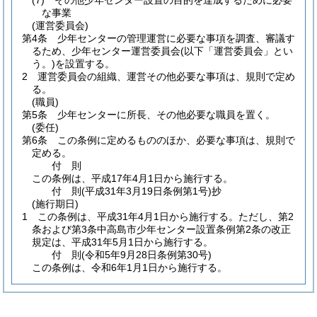
(7)
その他少年センター設置の目的を達成するために必要
な事業
(運営委員会)
第4条
少年センターの管理運営に必要な事項を調査、審議す
るため、少年センター運営委員会
(以下「運営委員会」とい
う。)
を設置する。
2
運営委員会の組織、運営その他必要な事項は、規則で定め
る。
(職員)
第5条
少年センターに所長、その他必要な職員を置く。
(委任)
第6条
この条例に定めるもののほか、必要な事項は、規則で
定める。
付
則
この条例は、平成17年4月1日から施行する。
付
則
(平成31年3月19日
条例第1号)
抄
(施行期日)
1
この条例は、平成31年4月1日から施行する。
ただし、第2
条および第3条中高島市少年センター設置条例第2条の改正
規定は、平成31年5月1日から施行する。
付
則
(令和5年9月28日
条例第30号)
この条例は、令和6年1月1日から施行する。