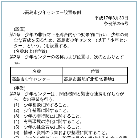
○高島市少年センター設置条例
平成17年3月30日
条例第295号
(設置)
第1条
少年の非行防止を総合的かつ効果的に行い、少年の健
全な育成を図るため、高島市少年センター
(以下「少年セン
ター」という。)
を設置する。
(名称および位置)
第2条
少年センターの名称および位置は、次のとおりとす
る。
名称
位置
高島市少年センター
高島市新旭町北畑45番地1
(事業)
第3条
少年センターは、関係機関と緊密な連携を保ちなが
ら、次の事業を行う。
(1)
少年相談に関すること。
(2)
少年補導に関すること。
(3)
少年の非行防止に関すること。
(4)
有害環境の浄化に関すること。
(5)
少年の健全育成に関すること。
(6)
情報・資料の収集および整理に関すること。