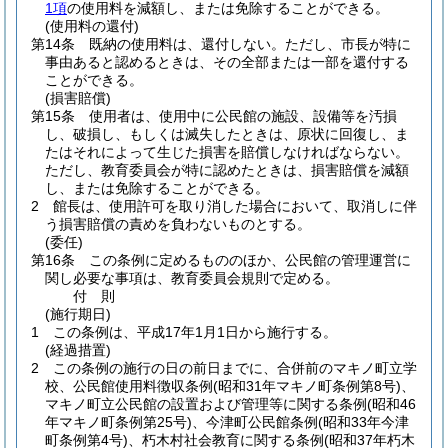
1項
の使用料を減額し、または免除することができる。
(使用料の還付)
第14条
既納の使用料は、還付しない。
ただし、市長が特に
事由あると認めるときは、その全部または一部を還付する
ことができる。
(損害賠償)
第15条
使用者は、使用中に公民館の施設、設備等を汚損
し、破損し、もしくは滅失したときは、原状に回復し、ま
たはそれによって生じた損害を賠償しなければならない。
ただし、教育委員会が特に認めたときは、損害賠償を減額
し、または免除することができる。
2
館長は、使用許可を取り消した場合において、取消しに伴
う損害賠償の責めを負わないものとする。
(委任)
第16条
この条例に定めるもののほか、公民館の管理運営に
関し必要な事項は、教育委員会規則で定める。
付
則
(施行期日)
1
この条例は、平成17年1月1日から施行する。
(経過措置)
2
この条例の施行の日の前日までに、合併前のマキノ町立学
校、公民館使用料徴収条例
(昭和31年マキノ町条例第8号)
、
マキノ町立公民館の設置および管理等に関する条例
(昭和46
年マキノ町条例第25号)
、今津町公民館条例
(昭和33年今津
町条例第4号)
、朽木村社会教育に関する条例
(昭和37年朽木