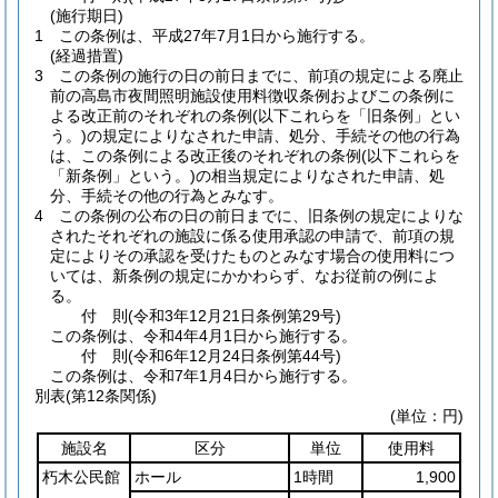
(施行期日)
1
この条例は、平成27年7月1日から施行する。
(経過措置)
3
この条例の施行の日の前日までに、前項の規定による廃止
前の高島市夜間照明施設使用料徴収条例およびこの条例に
よる改正前のそれぞれの条例
(以下これらを「旧条例」とい
う。)
の規定によりなされた申請、処分、手続その他の行為
は、この条例による改正後のそれぞれの条例
(以下これらを
「新条例」という。)
の相当規定によりなされた申請、処
分、手続その他の行為とみなす。
4
この条例の公布の日の前日までに、旧条例の規定によりな
されたそれぞれの施設に係る使用承認の申請で、前項の規
定によりその承認を受けたものとみなす場合の使用料につ
いては、新条例の規定にかかわらず、なお従前の例によ
る。
付
則
(令和3年12月21日
条例第29号)
この条例は、令和4年4月1日から施行する。
付
則
(令和6年12月24日
条例第44号)
この条例は、令和7年1月4日から施行する。
別表
(第12条関係)
(単位：円)
施設名
区分
単位
使用料
朽木公民館
ホール
1時間
1,900