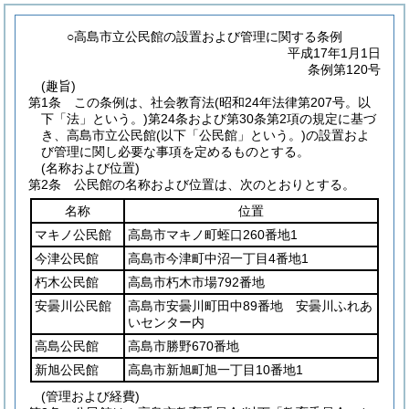
○高島市立公民館の設置および管理に関する条例
平成17年1月1日
条例第120号
(趣旨)
第1条
この条例は、社会教育法
(昭和24年法律第207号。以
下「法」という。)
第24条および第30条第2項の規定に基づ
き、高島市立公民館
(以下「公民館」という。)
の設置およ
び管理に関し必要な事項を定めるものとする。
(名称および位置)
第2条
公民館の名称および位置は、次のとおりとする。
名称
位置
マキノ公民館
高島市マキノ町蛭口260番地1
今津公民館
高島市今津町中沼一丁目4番地1
朽木公民館
高島市朽木市場792番地
安曇川公民館
高島市安曇川町田中89番地 安曇川ふれあ
いセンター内
高島公民館
高島市勝野670番地
新旭公民館
高島市新旭町旭一丁目10番地1
(管理および経費)