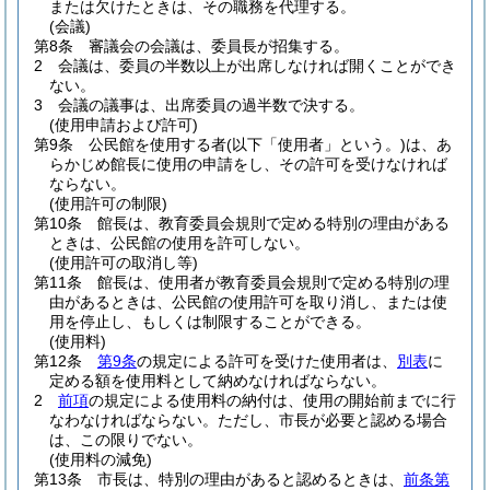
または欠けたときは、その職務を代理する。
(会議)
第8条
審議会の会議は、委員長が招集する。
2
会議は、委員の半数以上が出席しなければ開くことができ
ない。
3
会議の議事は、出席委員の過半数で決する。
(使用申請および許可)
第9条
公民館を使用する者
(以下「使用者」という。)
は、あ
らかじめ館長に使用の申請をし、その許可を受けなければ
ならない。
(使用許可の制限)
第10条
館長は、教育委員会規則で定める特別の理由がある
ときは、公民館の使用を許可しない。
(使用許可の取消し等)
第11条
館長は、使用者が教育委員会規則で定める特別の理
由があるときは、公民館の使用許可を取り消し、または使
用を停止し、もしくは制限することができる。
(使用料)
第12条
第9条
の規定による許可を受けた使用者は、
別表
に
定める額を使用料として納めなければならない。
2
前項
の規定による使用料の納付は、使用の開始前までに行
なわなければならない。
ただし、市長が必要と認める場合
は、この限りでない。
(使用料の減免)
第13条
市長は、特別の理由があると認めるときは、
前条第