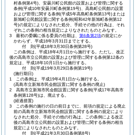
村条例第4号)
、安曇川町公民館の設置および管理に関する
条例
(平成10年安曇川町条例第19号)
、高島町公民館の設置
および管理に関する条例
(平成5年高島町条例第13号)
または
新旭町公民館設置に関する条例
(昭和42年新旭町条例第12
号)
の規定によりなされた処分、手続その他の行為は、それ
ぞれこの条例の相当規定によりなされたものとみなす。
3
最初の委嘱に係る委員の任期は、
第6条第2項
の規定にか
かわらず、平成18年3月31日までとする。
付
則
(平成18年3月30日
条例第28号)
この条例は、平成18年4月1日から施行する。
ただし、改正
後の高島市立公民館の設置および管理に関する条例第12条の
規定は、平成18年10月1日から施行する。
付
則
(平成19年3月29日
条例第19号)
(施行期日)
1
この条例は、平成19年4月1日から施行する。
(高島市立新旭市民会館設置に関する条例の廃止)
2
高島市立新旭市民会館設置に関する条例
(平成17年高島市
条例第128号)
は、廃止する。
(経過措置)
3
この条例の施行の日の前日までに、前項の規定による廃止
前の高島市立新旭市民会館設置に関する条例の規定により
なされた処分、手続その他の行為は、この条例による改正
後の高島市立公民館の設置および管理に関する条例の相当
規定によりなされたものとみなす。
付
則
(平成21年3月30日
条例第8号)