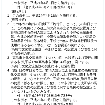
この条例は、平成21年4月1日から施行する。
付
則
(平成24年3月29日
条例第13号)
(施行期日)
1
この条例は、平成24年4月1日から施行する。
(経過措置)
2
この条例の施行の日
(以下「施行日」という。)
の前日まで
に、この条例による改正前の高島市立公民館の設置および
管理に関する条例の規定によりなされた今津公民館東分
館、今津公民館西分館、今津公民館浜分分館および高島公
民館黒谷分館に係る処分、手続その他の行為
(施行日以後の
使用に係るものに限る。)
は、なお従前の例による。
(高島市文化交流施設「やまびこ館」の設置および管理に関
する条例の廃止)
3
高島市文化交流施設「やまびこ館」の設置および管理に関
する条例
(平成17年高島市条例第130号)
は、廃止する。
(高島市文化交流施設の廃止に伴う経過措置)
4
施行日の前日までに、前項の規定による廃止前の高島市文
化交流施設「やまびこ館」の設置および管理に関する条例
の規定によりなされた処分、手続その他の行為
(施行日以後
の使用に係るものに限る。)
は、この条例による改正後の高
島市立公民館の設置および管理に関する条例の相当規定に
よりなされたものとみなす。
付
則
(平成26年6月23日
条例第35号)
この条例は、平成26年10月1日から施行する。
付
則
(平成27年3月27日
条例第7号)
抄