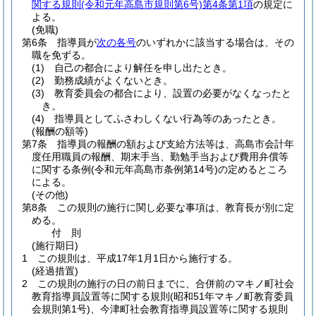
関する規則
(令和元年高島市規則第6号)
第4条第1項
の規定に
よる。
(免職)
第6条
指導員が
次の各号
のいずれかに該当する場合は、その
職を免ずる。
(1)
自己の都合により解任を申し出たとき。
(2)
勤務成績がよくないとき。
(3)
教育委員会の都合により、設置の必要がなくなったと
き。
(4)
指導員としてふさわしくない行為等のあったとき。
(報酬の額等)
第7条
指導員の報酬の額および支給方法等は、高島市会計年
度任用職員の報酬、期末手当、勤勉手当および費用弁償等
に関する条例
(令和元年高島市条例第14号)
の定めるところ
による。
(その他)
第8条
この規則の施行に関し必要な事項は、教育長が別に定
める。
付
則
(施行期日)
1
この規則は、平成17年1月1日から施行する。
(経過措置)
2
この規則の施行の日の前日までに、合併前のマキノ町社会
教育指導員設置等に関する規則
(昭和51年マキノ町教育委員
会規則第1号)
、今津町社会教育指導員設置等に関する規則