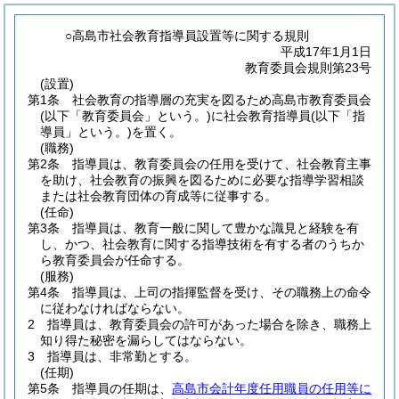
○高島市社会教育指導員設置等に関する規則
平成17年1月1日
教育委員会規則第23号
(設置)
第1条
社会教育の指導層の充実を図るため高島市教育委員会
(以下「教育委員会」という。)
に社会教育指導員
(以下「指
導員」という。)
を置く。
(職務)
第2条
指導員は、教育委員会の任用を受けて、社会教育主事
を助け、社会教育の振興を図るために必要な指導学習相談
または社会教育団体の育成等に従事する。
(任命)
第3条
指導員は、教育一般に関して豊かな識見と経験を有
し、かつ、社会教育に関する指導技術を有する者のうちか
ら教育委員会が任命する。
(服務)
第4条
指導員は、上司の指揮監督を受け、その職務上の命令
に従わなければならない。
2
指導員は、教育委員会の許可があった場合を除き、職務上
知り得た秘密を漏らしてはならない。
3
指導員は、非常勤とする。
(任期)
第5条
指導員の任期は、
高島市会計年度任用職員の任用等に