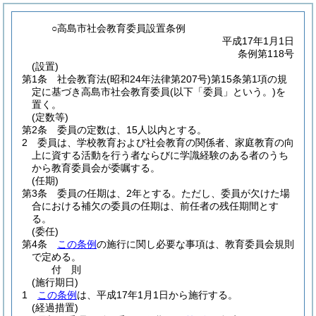
○高島市社会教育委員設置条例
平成17年1月1日
条例第118号
(設置)
第1条
社会教育法
(昭和24年法律第207号)
第15条第1項の規
定に基づき高島市社会教育委員
(以下「委員」という。)
を
置く。
(定数等)
第2条
委員の定数は、15人以内とする。
2
委員は、学校教育および社会教育の関係者、家庭教育の向
上に資する活動を行う者ならびに学識経験のある者のうち
から教育委員会が委嘱する。
(任期)
第3条
委員の任期は、2年とする。
ただし、委員が欠けた場
合における補欠の委員の任期は、前任者の残任期間とす
る。
(委任)
第4条
この条例
の施行に関し必要な事項は、教育委員会規則
で定める。
付
則
(施行期日)
1
この条例
は、平成17年1月1日から施行する。
(経過措置)