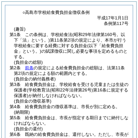
○高島市学校給食費負担金徴収条例
平成17年1月1日
条例第117号
(趣旨)
第1条
この条例は、学校給食法
(昭和29年法律第160号。以
下「法」という。)
第11条第2項の規定により、本市が行う
学校給食に要する経費に対する負担金
(以下「給食費負担
金」という。)
の賦課徴収に関し必要な事項を定めるものと
する。
(負担金の総額)
第2条
前条
の規定による給食費負担金の総額は、法第11条
第2項の規定による額の範囲内とする。
(負担金の納付義務者)
第3条
給食費負担金は、学校給食を受ける児童または生徒の
保護者
(学校教育法
(昭和22年法律第26号)
第16条に規定する
保護者)
が納付しなければならない。
(負担金の徴収基準)
第4条
給食費負担金の徴収基準は、市長が別に定める。
(納期限)
第5条
給食費負担金は、市長が指定する期日までに納付しな
ければならない。
(負担金の還付)
第6条
既納の給食費負担金は、還付しない。
ただし、市長が