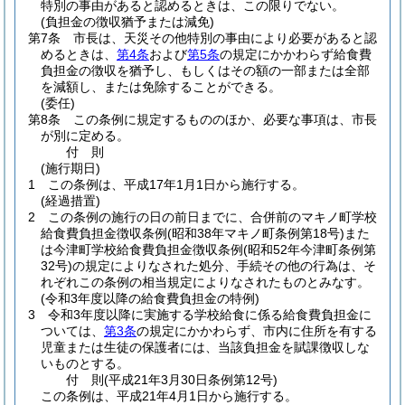
特別の事由があると認めるときは、この限りでない。
(負担金の徴収猶予または減免)
第7条
市長は、天災その他特別の事由により必要があると認
めるときは、
第4条
および
第5条
の規定にかかわらず給食費
負担金の徴収を猶予し、もしくはその額の一部または全部
を減額し、または免除することができる。
(委任)
第8条
この条例に規定するもののほか、必要な事項は、市長
が別に定める。
付
則
(施行期日)
1
この条例は、平成17年1月1日から施行する。
(経過措置)
2
この条例の施行の日の前日までに、合併前のマキノ町学校
給食費負担金徴収条例
(昭和38年マキノ町条例第18号)
また
は今津町学校給食費負担金徴収条例
(昭和52年今津町条例第
32号)
の規定によりなされた処分、手続その他の行為は、そ
れぞれこの条例の相当規定によりなされたものとみなす。
(令和3年度以降の給食費負担金の特例)
3
令和3年度以降に実施する学校給食に係る給食費負担金に
ついては、
第3条
の規定にかかわらず、市内に住所を有する
児童または生徒の保護者には、当該負担金を賦課徴収しな
いものとする。
付
則
(平成21年3月30日
条例第12号)
この条例は、平成21年4月1日から施行する。