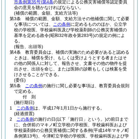
市条例第35号)
第4条
の規定による公務災害補償等認定委員
会の意見を聴かなければならない。
(補償の範囲、金額、支給方法等)
第3条
補償の範囲、金額、支給方法その他補償に関して必要
な事項については、
この条例
に定めるもののほか、公立学
校の学校医、学校歯科医及び学校薬剤師の公務災害補償の
基準を定める政令
(昭和32年政令第283号)
の規定の例によ
る。
(報告、出頭等)
第4条
教育委員会は、補償の実施のため必要があると認める
ときは、補償を受け、もしくは受けようとする者またはそ
の他の関係人に対して、報告させ、文書その他の物件を提
出させ、出頭を命じ、または医師の診断もしくは検案を受
けさせることができる。
(委任)
第5条
この条例
の施行に関し必要な事項は、教育委員会規則
で定める。
付
則
(施行期日)
1
この条例
は、平成17年1月1日から施行する。
(経過措置)
2
この条例
の施行の日
(以下「施行日」という。)
の前日まで
に、合併前のマキノ町立学校の学校医、学校歯科医および
学校薬剤師の公務災害補償に関する条例
(平成14年マキノ町
条例第13号)
、今津町立学校の学校医、学校歯科医および学