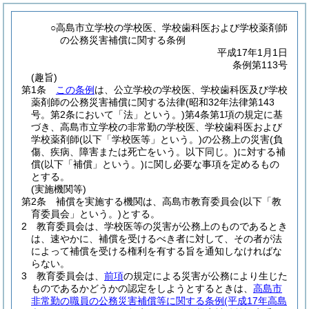
○高島市立学校の学校医、学校歯科医および学校薬剤師
の公務災害補償に関する条例
平成17年1月1日
条例第113号
(趣旨)
第1条
この条例
は、公立学校の学校医、学校歯科医及び学校
薬剤師の公務災害補償に関する法律
(昭和32年法律第143
号。第2条において「法」という。)
第4条第1項の規定に基
づき、高島市立学校の非常勤の学校医、学校歯科医および
学校薬剤師
(以下「学校医等」という。)
の公務上の災害
(負
傷、疾病、障害または死亡をいう。以下同じ。)
に対する補
償
(以下「補償」という。)
に関し必要な事項を定めるもの
とする。
(実施機関等)
第2条
補償を実施する機関は、高島市教育委員会
(以下「教
育委員会」という。)
とする。
2
教育委員会は、学校医等の災害が公務上のものであるとき
は、速やかに、補償を受けるべき者に対して、その者が法
によって補償を受ける権利を有する旨を通知しなければな
らない。
3
教育委員会は、
前項
の規定による災害が公務により生じた
ものであるかどうかの認定をしようとするときは、
高島市
非常勤の職員の公務災害補償等に関する条例
(平成17年高島