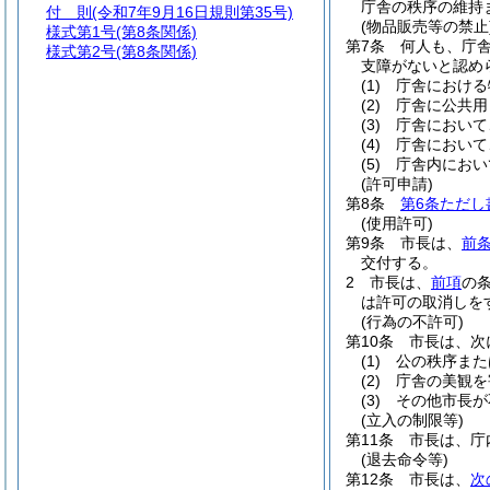
庁舎の秩序の維持
付 則
(令和7年9月16日規則第35号)
(物品販売等の禁止
様式第1号
(第8条関係)
第7条
何人も、庁
様式第2号
(第8条関係)
支障がないと認め
(1)
庁舎における
(2)
庁舎に公共用
(3)
庁舎において
(4)
庁舎において
(5)
庁舎内におい
(許可申請)
第8条
第6条ただし
(使用許可)
第9条
市長は、
前
交付する。
2
市長は、
前項
の
は許可の取消しを
(行為の不許可)
第10条
市長は、次
(1)
公の秩序また
(2)
庁舎の美観を
(3)
その他市長が
(立入の制限等)
第11条
市長は、庁
(退去命令等)
第12条
市長は、
次