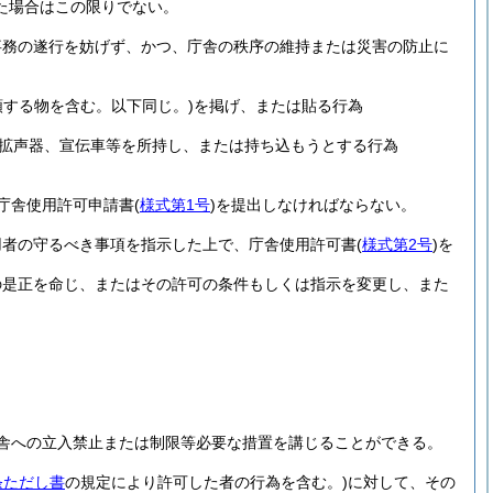
た場合はこの限りでない。
事務の遂行を妨げず、かつ、庁舎の秩序の維持または災害の防止に
類する物を含む。以下同じ。)
を掲げ、または貼る行為
拡声器、宣伝車等を所持し、または持ち込もうとする行為
庁舎使用許可申請書
(
様式第1号
)
を提出しなければならない。
用者の守るべき事項を指示した上で、庁舎使用許可書
(
様式第2号
)
を
の是正を命じ、またはその許可の条件もしくは指示を変更し、また
舎への立入禁止または制限等必要な措置を講じることができる。
条ただし書
の規定により許可した者の行為を含む。)
に対して、その