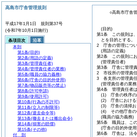
高島市庁舎管理規則
○高島市庁舎
平成17年1月1日 規則第37号
(目的)
(令和7年10月1日施行)
第1条
この規則は
とを目的とする。
条項目次
沿革
2
庁舎の管理につ
本則
(用語の定義)
第1条
(目的)
第2条
この規則に
第2条
(用語の定義)
(管理責任者)
第3条
(管理責任者)
第3条
庁舎に管理
第4条
(管理責任者の業務)
2
市役所の管理責
第5条
(職員の協力義務)
3
各支所の管理責
第6条
(庁舎の目的外使用)
(管理責任者の業務
第7条
(物品販売等の禁止)
第4条
管理責任者
第8条
(許可申請)
(1)
庁舎の秩序の
第9条
(使用許可)
(2)
庁舎における
第10条
(行為の不許可)
(3)
庁舎の清掃お
第11条
(立入の制限等)
(4)
その他庁舎の
第12条
(退去命令等)
(職員の協力義務)
第13条
(撤去または搬出命令)
第5条
職員は、こ
第14条
(損害の賠償)
(庁舎の目的外使用
第15条
(その他)
第6条
庁舎は、法
付 則