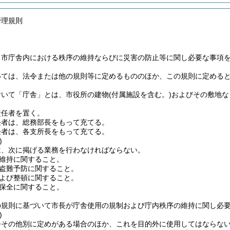
管理規則
、市庁舎内における秩序の維持ならびに災害の防止等に関し必要な事項
いては、法令または他の規則等に定めるもののほか、この規則に定める
おいて「庁舎」とは、市役所の建物
(付属施設を含む。)
およびその敷地な
責任者を置く。
任者は、総務部長をもって充てる。
任者は、各支所長をもって充てる。
)
は、次に掲げる業務を行わなければならない。
維持に関すること。
盗難予防に関すること。
よび整頓に関すること。
保全に関すること。
の規則に基づいて市長が庁舎使用の規制および庁内秩序の維持に関し必
)
令その他別に定めがある場合のほか、これを目的外に使用してはならな