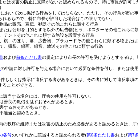
または災害の防止に支障がないと認められるもので、特に市長が許可し
)
舎において次に掲げる行為をしてはならない。
ただし、その行為が市の
られるもので、特に市長が許可した場合はこの限りでない。
物品の販売、宣伝、勧誘その他これらに類する行為
または公用を目的とする以外の広告物
(ビラ、ポスターその他これらに
、テントその他これに類する施設を設置する行為
、旗、のぼり、幕、広告物、プラカードその他これらに類する物または
て、撮影、録画、録音、放送その他これに類する行為
書
および
前条ただし書
の規定により市長の許可を受けようとする者は、
条
の申請に対し許可を与える場合において必要な条件を付し、または使
条件もしくは指示に違反する者があるときは、その者に対して違反事項
することができる。
に該当する場合には、庁舎の使用を許可しない。
は善良の風俗を乱すおそれがあるとき。
害するおそれがあるとき。
不適当と認めるとき。
内の秩序の維持または災害の防止のため必要があると認めるときは、庁
の各号
のいずれかに該当すると認められる者
(
第6条ただし書
および
第7