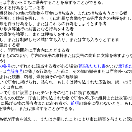
たは庁舎から直ちに退去することを命ずることができる。
反する行為をしている者
爆発物その他の危険物を庁舎に持ち込み、または持ち込もうとする者
等著しく静穏を害し、もしくは乱暴な言動をする等庁舎内の秩序を乱し
険を伴う行為をし、またはこれらの行為をしようとする者
り歩き等通行の妨害となる行為をする者
の寄附を強要し、または押売りをする者
し、または制限した区域に立ち入り、または立ち入ろうとする者
強要する者
く、開庁時間外に庁舎内にとどまる者
げるもののほか、庁内の秩序の維持または災害の防止に支障を来すよう
令)
の各号
のいずれかに該当する者がある場合
(
第6条ただし書
および
第7条
たは
当該各号
に掲げる行為をした者に、その物の撤去または庁舎外への
まれた銃器、凶器、爆発物その他の危険物
いで庁舎に掲げられ、貼られ、もしくは持ち込まれた広告物、旗、のぼ
しくは宣伝車
いで庁舎に設置されたテントその他これに類する施設
るもののほか、庁舎に持ち込まれた物で庁舎の秩序の維持または災害の
号
に掲げる物の所有者または占有者が、
前項
の命令に従わないとき、も
を撤去し、または搬出することができる。
為者が庁舎を滅失し、またはき損したことにより市に損害を与えたと認
。