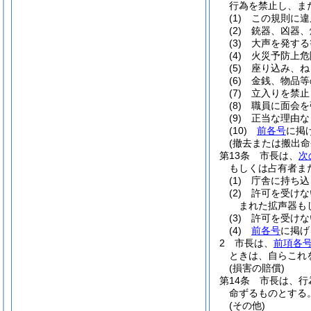
行為を禁止し、ま
(1)
この規則に違
(2)
銃器、凶器、
(3)
大声を発する
(4)
火災予防上危
(5)
座り込み、ね
(6)
金銭、物品等
(7)
立入りを禁止
(8)
職員に面会を
(9)
正当な理由な
(10)
前各号
に掲
(撤去または搬出命
第13条
市長は、
次
もしくは占有者ま
(1)
庁舎に持ち込
(2)
許可を受けな
まれた拡声器も
(3)
許可を受けな
(4)
前各号
に掲げ
2
市長は、
前項各
ときは、自らこれ
(損害の賠償)
第14条
市長は、行
命ずるものとする
(その他)