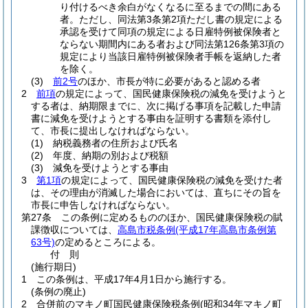
り付けるべき余白がなくなるに至るまでの間にある
者。
ただし、同法第3条第2項ただし書の規定による
承認を受けて同項の規定による日雇特例被保険者と
ならない期間内にある者および同法第126条第3項の
規定により当該日雇特例被保険者手帳を返納した者
を除く。
(3)
前2号
のほか、市長が特に必要があると認める者
2
前項
の規定によって、国民健康保険税の減免を受けようと
する者は、納期限までに、次に掲げる事項を記載した申請
書に減免を受けようとする事由を証明する書類を添付し
て、市長に提出しなければならない。
(1)
納税義務者の住所および氏名
(2)
年度、納期の別および税額
(3)
減免を受けようとする事由
3
第1項
の規定によって、国民健康保険税の減免を受けた者
は、その理由が消滅した場合においては、直ちにその旨を
市長に申告しなければならない。
第27条
この条例に定めるもののほか、国民健康保険税の賦
課徴収については、
高島市税条例
(平成17年高島市条例第
63号)
の定めるところによる。
付
則
(施行期日)
1
この条例は、平成17年4月1日から施行する。
(条例の廃止)
2
合併前のマキノ町国民健康保険税条例
(昭和34年マキノ町