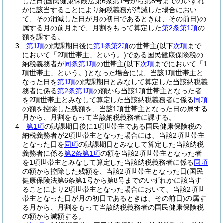
した日
(国民健康保険法第6条第1号から第8号までのいずれ
かに該当することにより納税義務が消滅した場合におい
て、その消滅した日が月の初日であるときは、その前日)
の
属する月の前月まで、月割をもって算定した
第2条第1項
の
額を課する。
3
第1項
の賦課期日後に
第1条第2項
の世帯主
(以下
次項
まで
において「2項世帯主」という。)
である国民健康保険税の
納税義務者が
同条第1項
の世帯主
(以下
次項
までにおいて「1
項世帯主」という。)
となった場合には、当該1項世帯主と
なった日を
第1項
の賦課期日とみなして算定した当該納税義
務者に係る
第2条第1項
の額から当該1項世帯主となった者
を2項世帯主とみなして算定した当該納税義務者に係る
同項
の額を控除した残額を、当該1項世帯主となった日の属する
月から、月割をもって当該納税義務者に課する。
4
第1項
の賦課期日後に1項世帯主である国民健康保険税の
納税義務者が2項世帯主となった場合には、当該2項世帯主
となった日を
同項
の賦課期日とみなして算定した当該納税
義務者に係る
第2条第1項
の額を当該2項世帯主となった者
を1項世帯主とみなして算定した当該納税義務者に係る
同項
の額から控除した残額を、当該2項世帯主となった日
(国民
健康保険法第6条第1号から第8号までのいずれかに該当す
ることにより2項世帯主となった場合において、当該2項世
帯主となった日が月の初日であるときは、その前日)
の属す
る月から、月割をもって当該納税義務者の国民健康保険税
の額から減額する。