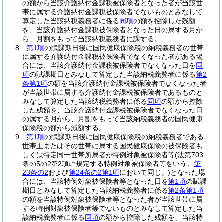
の額から当該介護納付金課税被保険者となった者が当該世
帯に属する介護納付金課税被保険者でないものとみなして
算定した当該納税義務者に係る
同項
の額を控除した残額
を、当該介護納付金課税被保険者となった日の属する月か
ら、月割をもって当該納税義務者に課する。
8
第1項
の賦課期日後に国民健康保険税の納税義務者の世帯
に属する介護納付金課税被保険者でなくなった者がある場
合には、当該介護納付金課税被保険者でなくなった日を
同
項
の賦課期日とみなして算定した当該納税義務者に係る
第2
条第1項
の額を当該介護納付金課税被保険者でなくなった者
が当該世帯に属する介護納付金課税被保険者であるものと
みなして算定した当該納税義務者に係る
同項
の額から控除
した残額を、当該介護納付金課税被保険者でなくなった日
の属する月から、月割をもって当該納税義務者の国民健康
保険税の額から減額する。
9
第1項
の賦課期日後に国民健康保険税の納税義務者である
世帯主またはその世帯に属する国民健康保険の被保険者も
しくは特定同一世帯所属者が特例対象被保険者等
(法第703
条の5の2第2項に規定する特例対象被保険者等をいう。
第
23条の2
および
第24条の2第1項
において同じ。)
となった場
合には、当該特例対象被保険者等となった日を
第1項
の賦課
期日とみなして算定した当該納税義務者に係る
第2条第1項
の額を当該特例対象被保険者等となった者が当該世帯に属
する特例対象被保険者等でないものとみなして算定した当
該納税義務者に係る
同項
の額から控除した残額を、当該特