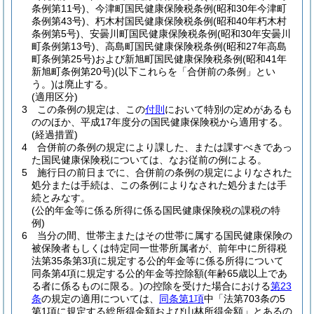
条例第11号)
、今津町国民健康保険税条例
(昭和30年今津町
条例第43号)
、朽木村国民健康保険税条例
(昭和40年朽木村
条例第5号)
、安曇川町国民健康保険税条例
(昭和30年安曇川
町条例第13号)
、高島町国民健康保険税条例
(昭和27年高島
町条例第25号)
および新旭町国民健康保険税条例
(昭和41年
新旭町条例第20号)
(以下これらを「合併前の条例」とい
う。)
は廃止する。
(適用区分)
3
この条例の規定は、この
付則
において特別の定めがあるも
ののほか、平成17年度分の国民健康保険税から適用する。
(経過措置)
4
合併前の条例の規定により課した、または課すべきであっ
た国民健康保険税については、なお従前の例による。
5
施行日の前日までに、合併前の条例の規定によりなされた
処分または手続は、この条例によりなされた処分または手
続とみなす。
(公的年金等に係る所得に係る国民健康保険税の課税の特
例)
6
当分の間、世帯主またはその世帯に属する国民健康保険の
被保険者もしくは特定同一世帯所属者が、前年中に所得税
法第35条第3項に規定する公的年金等に係る所得について
同条第4項に規定する公的年金等控除額
(年齢65歳以上であ
る者に係るものに限る。)
の控除を受けた場合における
第23
条
の規定の適用については、
同条第1項
中「法第703条の5
第1項に規定する総所得金額および山林所得金額」とあるの