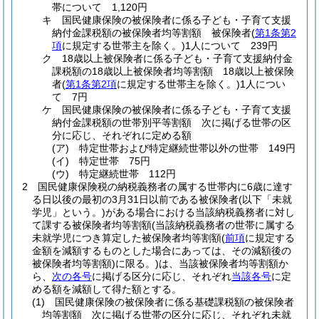
帯について 1,120円
キ
国民健康保険の被保険者に係る子ども・子育て支援
納付金課税額の被保険者均等割額 被保険者
(
第1条第2
項
に規定する世帯主を除く。)
1人について 239円
ク
18歳以上被保険者に係る子ども・子育て支援納付金
課税額の18歳以上被保険者均等割額 18歳以上被保険
者
(
第1条第2項
に規定する世帯主を除く。)
1人につい
て 7円
ケ
国民健康保険の被保険者に係る子ども・子育て支援
納付金課税額の世帯別平等割額 次に掲げる世帯の区
分に応じ、それぞれに定める額
(ア)
特定世帯および特定継続世帯以外の世帯 149円
(イ)
特定世帯 75円
(ウ)
特定継続世帯 112円
2
国民健康保険税の納税義務者の属する世帯内に6歳に達す
る日以後の最初の3月31日以前である被保険者
(以下「未就
学児」という。)
がある場合における当該納税義務者に対し
て課する被保険者均等割額
(当該納税義務者の世帯に属する
未就学児につき算定した被保険者均等割額
(
前項
に規定する
金額を減額するものとした場合にあっては、その減額後の
被保険者均等割額)
に限る。)
は、当該被保険者均等割額か
ら、
次の各号
に掲げる区分に応じ、それぞれ
当該各号
に定
める額を減額して得た額とする。
(1)
国民健康保険の被保険者に係る基礎課税額の被保険者
均等割額 次に掲げる世帯の区分に応じ、それぞれ未就