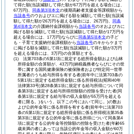
て得た額
(当該減額して得た額が67万円を超える場合には、
67万円)
、
同条第3項本文
の後期高齢者支援金等課税額から
当該各号
のウおよびエに掲げる額を減額して得た額
(当該減
額して得た額が26万円を超える場合には、26万円)
、
同条
第4項本文
の介護納付金課税額から
当該各号
のオおよびカに
掲げる額を減額して得た額
(当該減額して得た額が17万円を
超える場合には、17万円)
ならびに
同条第5項本文
の子ど
も・子育て支援納付金課税額から
当該各号
のキからケまで
に掲げる額を減額して得た額
(当該減額して得た額が3万円
を超える場合には、3万円)
の合算額とする。
(1)
法第703条の5第1項に規定する総所得金額および山林
所得金額の合算額が、43万円
(納税義務者ならびにその世
帯に属する国民健康保険の被保険者および特定同一世帯
所属者のうち給与所得を有する者
(前年中に法第703条の
5第1項に規定する総所得金額に係る所得税法
(昭和40年
法律第33号)
第28条第1項に規定する給与所得について同
条第3項に規定する給与所得控除額の控除を受けた者
(同
条第1項に規定する給与等の収入金額が55万円を超える
者に限る。)
をいう。以下この号において同じ。)
の数お
よび公的年金等に係る所得を有する者
(前年中に法第703
条の5第1項に規定する総所得金額に係る所得税法第35条
第3項に規定する公的年金等に係る所得について同条第4
項に規定する公的年金等控除額の控除を受けた者
(年齢65
歳未満の者にあっては当該公的年金等の収入金額が60万