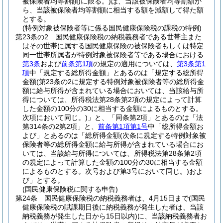
被保険者均等割額)
に限る。)
は、当該被保険者均等割額か
ら、当該被保険者均等割額に相当する額を減額して得た額
とする。
(特例対象被保険者等に係る国民健康保険税の課税の特例)
第23条の2
国民健康保険税の納税義務者である世帯主また
はその世帯に属する国民健康保険の被保険者もしくは特定
同一世帯所属者が特例対象被保険者等である場合における
第3条
および
前条第1項
の規定の適用については、
第3条第1
項
中「規定する総所得金額」とあるのは「規定する総所得
金額
(第23条の2に規定する特例対象被保険者等の総所得金
額に給与所得が含まれている場合においては、当該給与所
得については、所得税法第28条第2項の規定によって計算
した金額の100分の30に相当する金額によるものとする。
次項において同じ。)
」と、「同条第2項」とあるのは「法
第314条の2第2項」と、
前条第1項第1号
中「総所得金額お
よび」とあるのは「総所得金額
(次条に規定する特例対象被
保険者等の総所得金額に給与所得が含まれている場合にお
いては、当該給与所得については、所得税法第28条第2項
の規定によって計算した金額の100分の30に相当する金額
によるものとする。次号および第3号において同じ。)
およ
び」とする。
(国民健康保険税に関する申告)
第24条
国民健康保険税の納税義務者は、4月15日まで
(国民
健康保険税の賦課期日後に納税義務が発生した者は、当該
納税義務が発生した日から15日以内)
に、当該納税義務者お