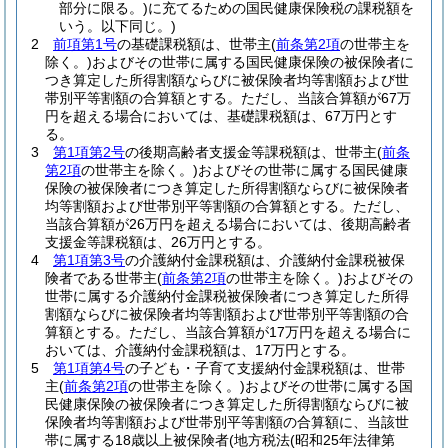
部分に限る。)
に充てるための国民健康保険税の課税額を
いう。以下同じ。)
2
前項第1号
の基礎課税額は、世帯主
(
前条第2項
の世帯主を
除く。)
およびその世帯に属する国民健康保険の被保険者に
つき算定した所得割額ならびに被保険者均等割額および世
帯別平等割額の合算額とする。
ただし、当該合算額が67万
円を超える場合においては、基礎課税額は、67万円とす
る。
3
第1項第2号
の後期高齢者支援金等課税額は、世帯主
(
前条
第2項
の世帯主を除く。)
およびその世帯に属する国民健康
保険の被保険者につき算定した所得割額ならびに被保険者
均等割額および世帯別平等割額の合算額とする。
ただし、
当該合算額が26万円を超える場合においては、後期高齢者
支援金等課税額は、26万円とする。
4
第1項第3号
の介護納付金課税額は、介護納付金課税被保
険者である世帯主
(
前条第2項
の世帯主を除く。)
およびその
世帯に属する介護納付金課税被保険者につき算定した所得
割額ならびに被保険者均等割額および世帯別平等割額の合
算額とする。
ただし、当該合算額が17万円を超える場合に
おいては、介護納付金課税額は、17万円とする。
5
第1項第4号
の子ども・子育て支援納付金課税額は、世帯
主
(
前条第2項
の世帯主を除く。)
およびその世帯に属する国
民健康保険の被保険者につき算定した所得割額ならびに被
保険者均等割額および世帯別平等割額の合算額に、当該世
帯に属する18歳以上被保険者
(地方税法
(昭和25年法律第