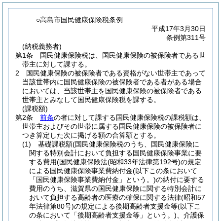
○高島市国民健康保険税条例
平成17年3月30日
条例第311号
(納税義務者)
第1条
国民健康保険税は、国民健康保険の被保険者である世
帯主に対して課する。
2
国民健康保険の被保険者である資格がない世帯主であって
当該世帯内に国民健康保険の被保険者である者がある場合
においては、当該世帯主を国民健康保険の被保険者である
世帯主とみなして国民健康保険税を課する。
(課税額)
第2条
前条
の者に対して課する国民健康保険税の課税額は、
世帯主およびその世帯に属する国民健康保険の被保険者に
つき算定した次に掲げる額の合算額とする。
(1)
基礎課税額
(国民健康保険税のうち、国民健康保険に
関する特別会計において負担する国民健康保険事業に要
する費用
(国民健康保険法
(昭和33年法律第192号)
の規定
による国民健康保険事業費納付金
(以下この条において
「国民健康保険事業費納付金」という。)
の納付に要する
費用のうち、滋賀県の国民健康保険に関する特別会計に
おいて負担する高齢者の医療の確保に関する法律
(昭和57
年法律第80号)
の規定による後期高齢者支援金等
(以下こ
の条において「後期高齢者支援金等」という。)
、介護保