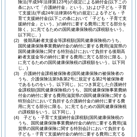
険法
(平成9年法律第123号)
の規定による納付金
(以下この
条において「介護納付金」という。)
および子ども・子育
て支援法
(平成24年法律第65号)
の規定による子ども・子
育て支援納付金
(以下この条において「子ども・子育て支
援納付金」という。)
の納付に要する費用に充てる部分を
除く。)
に充てるための国民健康保険税の課税額をいう。
以下同じ。)
(2)
後期高齢者支援金等課税額
(国民健康保険税のうち、
国民健康保険事業費納付金の納付に要する費用
(滋賀県の
国民健康保険に関する特別会計において負担する後期高
齢者支援金等の納付に要する費用に充てる部分に限る。)
に充てるための国民健康保険税の課税額をいう。以下同
じ。)
(3)
介護納付金課税被保険者
(国民健康保険の被保険者の
うち、介護保険法第9条第2号に規定する第2号被保険者
であるものをいう。以下同じ。)
につき算定した介護納付
金課税額
(国民健康保険税のうち、国民健康保険事業費納
付金の納付に要する費用
(滋賀県の国民健康保険に関する
特別会計において負担する介護納付金の納付に要する費
用に充てる部分に限る。)
に充てるための国民健康保険税
の課税額をいう。以下同じ。)
(4)
子ども・子育て支援納付金課税額
(国民健康保険税の
うち、国民健康保険事業費納付金の納付に要する費用
(滋
賀県の国民健康保険に関する特別会計において負担する
子ども・子育て支援納付金の納付に要する費用に充てる