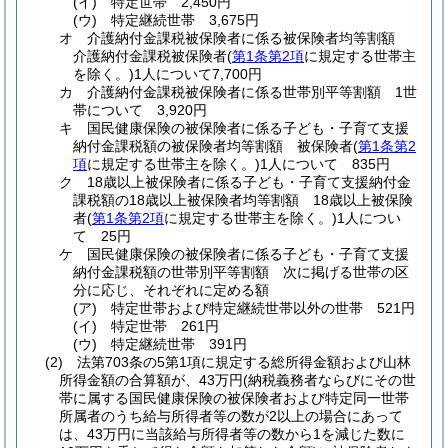
(イ)
特定世帯 2,450円
(ウ)
特定継続世帯 3,675円
オ
介護納付金課税被保険者に係る被保険者均等割額
介護納付金課税被保険者
(
第1条第2項
に規定する世帯主
を除く。)
1人について7,700円
カ
介護納付金課税被保険者に係る世帯別平等割額 1世
帯について 3,920円
キ
国民健康保険の被保険者に係る子ども・子育て支援
納付金課税額の被保険者均等割額 被保険者
(
第1条第2
項
に規定する世帯主を除く。)
1人について 835円
ク
18歳以上被保険者に係る子ども・子育て支援納付金
課税額の18歳以上被保険者均等割額 18歳以上被保険
者
(
第1条第2項
に規定する世帯主を除く。)
1人につい
て 25円
ケ
国民健康保険の被保険者に係る子ども・子育て支援
納付金課税額の世帯別平等割額 次に掲げる世帯の区
分に応じ、それぞれに定める額
(ア)
特定世帯および特定継続世帯以外の世帯 521円
(イ)
特定世帯 261円
(ウ)
特定継続世帯 391円
(2)
法第703条の5第1項に規定する総所得金額および山林
所得金額の合算額が、43万円
(納税義務者ならびにその世
帯に属する国民健康保険の被保険者および特定同一世帯
所属者のうち給与所得者等の数が2以上の場合にあって
は、43万円に当該給与所得者等の数から1を減じた数に