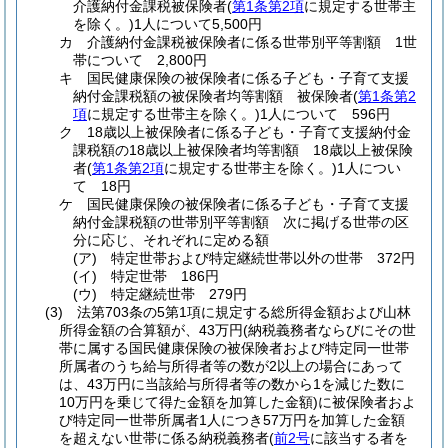
介護納付金課税被保険者
(
第1条第2項
に規定する世帯主
を除く。)
1人について5,500円
カ
介護納付金課税被保険者に係る世帯別平等割額 1世
帯について 2,800円
キ
国民健康保険の被保険者に係る子ども・子育て支援
納付金課税額の被保険者均等割額 被保険者
(
第1条第2
項
に規定する世帯主を除く。)
1人について 596円
ク
18歳以上被保険者に係る子ども・子育て支援納付金
課税額の18歳以上被保険者均等割額 18歳以上被保険
者
(
第1条第2項
に規定する世帯主を除く。)
1人につい
て 18円
ケ
国民健康保険の被保険者に係る子ども・子育て支援
納付金課税額の世帯別平等割額 次に掲げる世帯の区
分に応じ、それぞれに定める額
(ア)
特定世帯および特定継続世帯以外の世帯 372円
(イ)
特定世帯 186円
(ウ)
特定継続世帯 279円
(3)
法第703条の5第1項に規定する総所得金額および山林
所得金額の合算額が、43万円
(納税義務者ならびにその世
帯に属する国民健康保険の被保険者および特定同一世帯
所属者のうち給与所得者等の数が2以上の場合にあって
は、43万円に当該給与所得者等の数から1を減じた数に
10万円を乗じて得た金額を加算した金額)
に被保険者およ
び特定同一世帯所属者1人につき57万円を加算した金額
を超えない世帯に係る納税義務者
(
前2号
に該当する者を