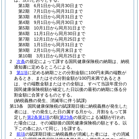
は、次のとおりとする。
第1期 6月1日から同月30日まで
第2期 7月1日から同月31日まで
第3期 8月1日から同月31日まで
第4期 9月1日から同月30日まで
第5期 10月1日から同月31日まで
第6期 11月1日から同月30日まで
第7期 12月1日から同月25日まで
第8期 1月1日から同月31日まで
第9期 2月1日から同月末日まで
第10期 3月1日から同月25日まで
2
次条
の規定によって課する国民健康保険税の納期は、納税
通知書に定めるところによる。
3
第1項
に定める納期ごとの分割金額に100円未満の端数が
あるとき、またはその分割金額が100円未満であるとき
は、その端数金額またはその全額は、すべて当該年度分の
国民健康保険税額が確定した日以後の最初の納期に係る分
割金額に合算するものとする。
(納税義務の発生、消滅等に伴う賦課)
第13条
国民健康保険税の賦課期日後に納税義務が発生した
者には、その発生した日の属する月から、月割をもって算
定した
第2条第1項
の額
(
第23条
の規定による減額が行われ
た場合には、その減額後の国民健康保険税の額とする。以
下この条において同じ。)
を課する。
2
前項
の賦課期日後に納税義務が消滅した者には、その消滅