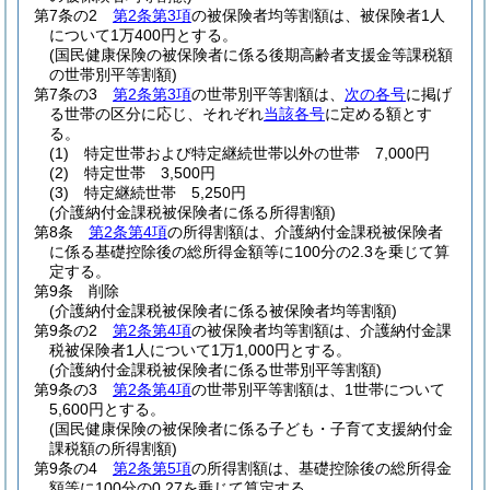
第7条の2
第2条第3項
の被保険者均等割額は、被保険者1人
について1万400円とする。
(国民健康保険の被保険者に係る後期高齢者支援金等課税額
の世帯別平等割額)
第7条の3
第2条第3項
の世帯別平等割額は、
次の各号
に掲げ
る世帯の区分に応じ、それぞれ
当該各号
に定める額とす
る。
(1)
特定世帯および特定継続世帯以外の世帯 7,000円
(2)
特定世帯 3,500円
(3)
特定継続世帯 5,250円
(介護納付金課税被保険者に係る所得割額)
第8条
第2条第4項
の所得割額は、介護納付金課税被保険者
に係る基礎控除後の総所得金額等に100分の2.3を乗じて算
定する。
第9条
削除
(介護納付金課税被保険者に係る被保険者均等割額)
第9条の2
第2条第4項
の被保険者均等割額は、介護納付金課
税被保険者1人について1万1,000円とする。
(介護納付金課税被保険者に係る世帯別平等割額)
第9条の3
第2条第4項
の世帯別平等割額は、1世帯について
5,600円とする。
(国民健康保険の被保険者に係る子ども・子育て支援納付金
課税額の所得割額)
第9条の4
第2条第5項
の所得割額は、基礎控除後の総所得金
額等に100分の0.27を乗じて算定する。