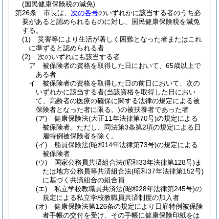
(国民健康保険税の減免)
第26条
市長は、
次の各号
のいずれかに該当する者のうち必
要があると認められるものに対し、国民健康保険税を減免
する。
(1)
災害等により生活が著しく困難となった者またはこれ
に準ずると認められる者
(2)
次のいずれにも該当する者
ア
被保険者の資格を取得した日において、65歳以上で
ある者
イ
被保険者の資格を取得した日の前日において、次の
いずれかに該当する者
(当該資格を取得した日におい
て、高齢者の医療の確保に関する法律の規定による被
保険者となった者に限る。)
の被扶養者であった者
(ア)
健康保険法
(大正11年法律第70号)
の規定による
被保険者。
ただし、同法第3条第2項の規定による日
雇特例被保険者を除く。
(イ)
船員保険法
(昭和14年法律第73号)
の規定による
被保険者
(ウ)
国家公務員共済組合法
(昭和33年法律第128号)
ま
たは地方公務員等共済組合法
(昭和37年法律第152号)
に基づく共済組合の組合員
(エ)
私立学校教職員共済法
(昭和28年法律第245号)
の
規定による私立学校教職員共済制度の加入者
(オ)
健康保険法第126条の規定により日雇特例被保険
者手帳の交付を受け、その手帳に健康保険印紙をは