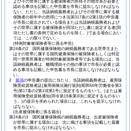
よびその世帯に属する被保険者の所得その他市長が必要と
認める事項を記載した申告書を市長に提出しなければなら
ない。
ただし、当該納税義務者およびその世帯に属する被
保険者の前年中の所得につき法第317条の2第1項の申告書
が市長に提出されている場合または当該納税義務者および
その世帯に属する被保険者が同項ただし書に規定する者
(同
項ただし書の条例で定めるものを除く。)
である場合におい
ては、この限りでない。
(特例対象被保険者等に係る申告)
第24条の2
国民健康保険税の納税義務者である世帯主また
はその世帯に属する国民健康保険の被保険者もしくは特定
同一世帯所属者が特例対象被保険者等である場合には、当
該納税義務者は、離職理由その他の事項で市長が必要と認
める事項を記載した申告書を市長に提出しなければならな
い。
2
前項
の申告書の提出に当たり、当該納税義務者は、雇用保
険受給資格者証
(雇用保険法施行規則
(昭和50年労働省令第3
号)
第17条の2第1項第1号に規定するものをいう。)
または雇
用保険受給資格通知
(同令第19条第3項に規定するものをい
う。)
の提示を求められた場合には、これらを提示しなけれ
ばならない。
(出産被保険者に係る届出)
第24条の3
国民健康保険税の納税義務者は、出産被保険者
が世帯に属する場合には、次に掲げる事項を記載した届書
を市長に提出しなければならない。