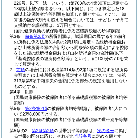
226号。以下「法」という。)
第703条の4第30項に規定する
18歳以上被保険者をいう。以下同じ。)
につき算定した18
歳以上被保険者均等割額を加算した額とする。
ただし、加
算後の額が3万円を超える場合においては、子ども・子育て
支援納付金課税額は、3万円とする。
(国民健康保険の被保険者に係る基礎課税額の所得割額)
第3条
前条第2項
の所得割額は、賦課期日の属する年の前年
の所得に係る法第314条の2第1項に規定する総所得金額お
よび山林所得金額の合計額から同条第2項の規定による控除
をした後の総所得金額および山林所得金額の合計額
(以下
「基礎控除後の総所得金額等」という。)
に100分の7.0を乗
じて算定する。
2
前項
の場合における法第314条の2第1項に規定する総所得
金額または山林所得金額を算定する場合においては、法第
313条第9項中雑損失の金額に係る部分の規定を適用しない
ものとする。
第4条
削除
(国民健康保険の被保険者に係る基礎課税額の被保険者均等
割額)
第5条
第2条第2項
の被保険者均等割額は、被保険者1人につ
いて2万8,600円とする。
(国民健康保険の被保険者に係る基礎課税額の世帯別平等割
額)
第5条の2
第2条第2項
の世帯別平等割額は、
次の各号
に掲げ
る世帯の区分に応じ、それぞれ
当該各号
に定める額とす