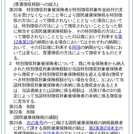
(普通徴収税額への繰入)
第20条
特別徴収対象被保険者が特別徴収対象年金給付の支
払を受けなくなったこと等により国民健康保険税を特別徴
収の方法によって徴収されないこととなった場合において
は、特別徴収の方法によって徴収されないこととなった額
に相当する国民健康保険税額を、その特別徴収の方法によ
って徴収されないこととなった日以後において到来する
第
12条第1項
の納期がある場合においてはそれぞれの納期に
おいて、その日以後に到来する
同項
の納期がない場合にお
いては直ちに、普通徴収の方法によって徴収するものとす
る。
2
特別徴収対象被保険者について、既に年金保険者から納入
された特別徴収対象保険税額が当該特別徴収対象被保険者
から徴収すべき特別徴収対象保険税額を超える場合
(徴収す
べき特別徴収対象保険税額がない場合を含む。)
において当
該特別徴収対象被保険者の未納に係る徴収金があるとき
は、当該過納または誤納に係る税額は、法第17条の2の規
定によって当該特別徴収対象被保険者の未納に係る徴収金
に充当する。
第21条
削除
第22条
削除
(国民健康保険税の減額)
第23条
次の各号
の一に掲げる国民健康保険税の納税義務者
に対して課する国民健康保険税の額は、
第2条第2項本文
の
基礎課税額から
当該各号
のアおよびイに掲げる額を減額し