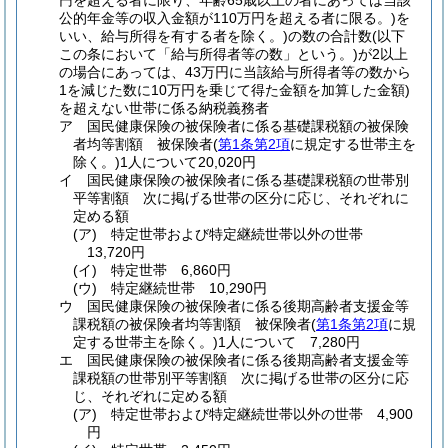
円を超える者に限り、年齢65歳以上の者にあっては当該
公的年金等の収入金額が110万円を超える者に限る。)
を
いい、給与所得を有する者を除く。)
の数の合計数
(以下
この条において「給与所得者等の数」という。)
が2以上
の場合にあっては、43万円に当該給与所得者等の数から
1を減じた数に10万円を乗じて得た金額を加算した金額)
を超えない世帯に係る納税義務者
ア
国民健康保険の被保険者に係る基礎課税額の被保険
者均等割額 被保険者
(
第1条第2項
に規定する世帯主を
除く。)
1人について20,020円
イ
国民健康保険の被保険者に係る基礎課税額の世帯別
平等割額 次に掲げる世帯の区分に応じ、それぞれに
定める額
(ア)
特定世帯および特定継続世帯以外の世帯
13,720円
(イ)
特定世帯 6,860円
(ウ)
特定継続世帯 10,290円
ウ
国民健康保険の被保険者に係る後期高齢者支援金等
課税額の被保険者均等割額 被保険者
(
第1条第2項
に規
定する世帯主を除く。)
1人について 7,280円
エ
国民健康保険の被保険者に係る後期高齢者支援金等
課税額の世帯別平等割額 次に掲げる世帯の区分に応
じ、それぞれに定める額
(ア)
特定世帯および特定継続世帯以外の世帯 4,900
円