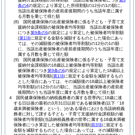
援納付金課税額の所得割額 当該出産被保険者につき
第9
条の4
の規定により算定した所得割額の12分の1の額に、
当該出産被保険者の産前産後期間のうち当該年度に属す
る月数を乗じて得た額
(8)
国民健康保険の出産被保険者に係る子ども・子育て支
援納付金課税額の被保険者均等割額 当該出産被保険者
につき
第9条の5
の規定により算定した被保険者均等割額
(
第1項
に規定する金額を減額するものとした場合にあっ
ては、その減額後の被保険者均等割額)
の12分の1の額
に、当該出産被保険者の産前産後期間のうち当該年度に
属する月数を乗じて得た額
(9)
国民健康保険の出産被保険者に係る子ども・子育て支
援納付金課税額の18歳以上被保険者均等割額 当該出産
被保険者につき
第9条の6
の規定により算定した18歳以上
被保険者均等割額
(
第1項
に規定する金額を減額するもの
とした場合にあっては、その減額後の18歳以上被保険者
均等割額)
の12分の1の額に、当該出産被保険者の産前産
後期間のうち当該年度に属する月数を乗じて得た額
4
国民健康保険税の納税義務者の属する世帯内に18歳に達
する日以後の最初の3月31日以前である被保険者
(以下「18
歳未満被保険者」という。)
がある場合における当該納税義
務者に対して課する子ども・子育て支援納付金課税額の被
保険者均等割額
(当該納税義務者の世帯に属する18歳未満被
保険者につき算定した被保険者均等割額
(
前3項
に規定する
金額を減額するものとした場合にあっては、その減額後の