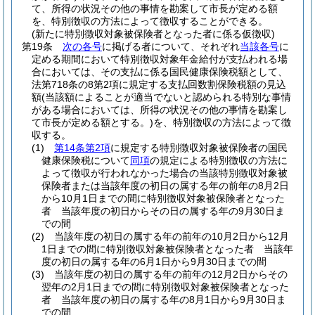
て、所得の状況その他の事情を勘案して市長が定める額
を、特別徴収の方法によって徴収することができる。
(新たに特別徴収対象被保険者となった者に係る仮徴収)
第19条
次の各号
に掲げる者について、それぞれ
当該各号
に
定める期間において特別徴収対象年金給付が支払われる場
合においては、その支払に係る国民健康保険税額として、
法第718条の8第2項に規定する支払回数割保険税額の見込
額
(当該額によることが適当でないと認められる特別な事情
がある場合においては、所得の状況その他の事情を勘案し
て市長が定める額とする。)
を、特別徴収の方法によって徴
収する。
(1)
第14条第2項
に規定する特別徴収対象被保険者の国民
健康保険税について
同項
の規定による特別徴収の方法に
よって徴収が行われなかった場合の当該特別徴収対象被
保険者または当該年度の初日の属する年の前年の8月2日
から10月1日までの間に特別徴収対象被保険者となった
者 当該年度の初日からその日の属する年の9月30日ま
での間
(2)
当該年度の初日の属する年の前年の10月2日から12月
1日までの間に特別徴収対象被保険者となった者 当該年
度の初日の属する年の6月1日から9月30日までの間
(3)
当該年度の初日の属する年の前年の12月2日からその
翌年の2月1日までの間に特別徴収対象被保険者となった
者 当該年度の初日の属する年の8月1日から9月30日ま
での間