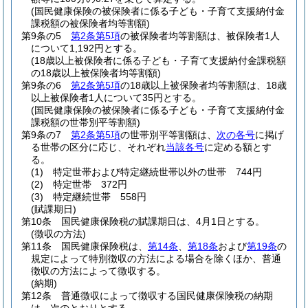
(国民健康保険の被保険者に係る子ども・子育て支援納付金
課税額の被保険者均等割額)
第9条の5
第2条第5項
の被保険者均等割額は、被保険者1人
について1,192円とする。
(18歳以上被保険者に係る子ども・子育て支援納付金課税額
の18歳以上被保険者均等割額)
第9条の6
第2条第5項
の18歳以上被保険者均等割額は、18歳
以上被保険者1人について35円とする。
(国民健康保険の被保険者に係る子ども・子育て支援納付金
課税額の世帯別平等割額)
第9条の7
第2条第5項
の世帯別平等割額は、
次の各号
に掲げ
る世帯の区分に応じ、それぞれ
当該各号
に定める額とす
る。
(1)
特定世帯および特定継続世帯以外の世帯 744円
(2)
特定世帯 372円
(3)
特定継続世帯 558円
(賦課期日)
第10条
国民健康保険税の賦課期日は、4月1日とする。
(徴収の方法)
第11条
国民健康保険税は、
第14条
、
第18条
および
第19条
の
規定によって特別徴収の方法による場合を除くほか、普通
徴収の方法によって徴収する。
(納期)
第12条
普通徴収によって徴収する国民健康保険税の納期