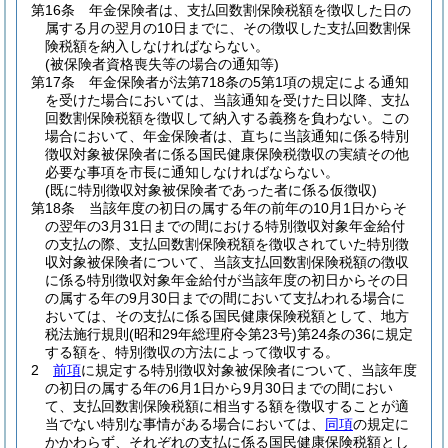
第16条
年金保険者は、支払回数割保険税額を徴収した日の
属する月の翌月の10日までに、その徴収した支払回数割保
険税額を納入しなければならない。
(被保険者資格喪失等の場合の通知等)
第17条
年金保険者が法第718条の5第1項の規定による通知
を受けた場合においては、当該通知を受けた日以降、支払
回数割保険税額を徴収して納入する義務を負わない。
この
場合において、年金保険者は、直ちに当該通知に係る特別
徴収対象被保険者に係る国民健康保険税徴収の実績その他
必要な事項を市長に通知しなければならない。
(既に特別徴収対象被保険者であった者に係る仮徴収)
第18条
当該年度の初日の属する年の前年の10月1日からそ
の翌年の3月31日までの間における特別徴収対象年金給付
の支払の際、支払回数割保険税額を徴収されていた特別徴
収対象被保険者について、当該支払回数割保険税額の徴収
に係る特別徴収対象年金給付が当該年度の初日からその日
の属する年の9月30日までの間において支払われる場合に
おいては、その支払に係る国民健康保険税額として、地方
税法施行規則
(昭和29年総理府令第23号)
第24条の36に規定
する額を、特別徴収の方法によって徴収する。
2
前項
に規定する特別徴収対象被保険者について、当該年度
の初日の属する年の6月1日から9月30日までの間におい
て、支払回数割保険税額に相当する額を徴収することが適
当でない特別な事情がある場合においては、
同項
の規定に
かかわらず、それぞれの支払に係る国民健康保険税額とし