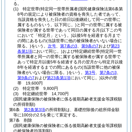
る。
(1)
特定世帯
(特定同一世帯所属者
(国民健康保険法第6条第
8号の規定により被保険者の資格を喪失した者であって、
当該資格を喪失した日の前日以後継続して同一の世帯に
属するものをいう。以下同じ。)
と同一の世帯に属する被
保険者が属する世帯であって同日の属する月
(以下この号
において「特定月」という。)
以後5年を経過する月まで
の間にあるもの
(当該世帯に他の被保険者がいない場合に
限る。)
をいう。
次号
、
第7条の3
、
第9条の7
および
第23
条第1項
において同じ。)
および特定継続世帯
(特定同一世
帯所属者と同一の世帯に属する被保険者が属する世帯で
あって特定月以後5年を経過する月の翌月から特定月以後
8年を経過するまでの間にあるもの
(当該世帯に他の被保
険者がいない場合に限る。)
をいう。
第3号
、
第7条の3
、
第9条の7
および
第23条第1項
において同じ。)
以外の世
帯 19,600円
(2)
特定世帯 9,800円
(3)
特定継続世帯 14,700円
(国民健康保険の被保険者に係る後期高齢者支援金等課税額
の所得割額)
第6条
第2条第3項
の所得割額は、基礎控除後の総所得金額
等に100分の2.5を乗じて算定する。
第7条
削除
(国民健康保険の被保険者に係る後期高齢者支援金等課税額
の被保険者均等割額)