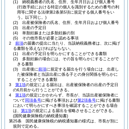
(1)
納税義務者の氏名、住所、生年月日および個人番号
(行政手続における特定の個人を識別するための番号の利
用等に関する法律第2条第5項に規定する個人番号をい
う。以下同じ。)
(2)
出産被保険者の氏名、住所、生年月日および個人番号
(3)
出産の予定日
(4)
単胎妊娠または多胎妊娠の別
(5)
その他市長が必要と認める事項
2
前項
の届書の提出に当たり、当該納税義務者は、次に掲げ
る書類を添えなければならない。
(1)
出産の予定日を明らかにすることができる書類
(2)
多胎妊娠の場合には、その旨を明らかにすることがで
きる書類
(3)
出産後に
前項
に規定する届出を行う場合には、出産し
た被保険者と当該出産に係る子との身分関係を明らかに
することができる書類
3
第1項
の規定による届出は、出産被保険者の出産の予定日
の6月前から行うことができる。
4
第1項
の規定にかかわらず、市長が、当該出産被保険者に
ついて
同項各号
に掲げる事項および
第2項各号
に掲げる書類
において明らかにすべき事項を確認することができる場合
は、
第1項
の規定による届出を省略させることができる。
(国民健康保険税の納税通知書)
第25条
国民健康保険税の納税通知書の様式は、市長が別に
規則で定める。