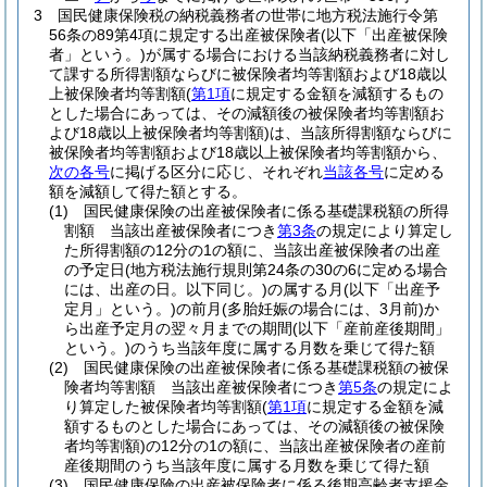
3
国民健康保険税の納税義務者の世帯に地方税法施行令第
56条の89第4項に規定する出産被保険者
(以下「出産被保険
者」という。)
が属する場合における当該納税義務者に対し
て課する所得割額ならびに被保険者均等割額および18歳以
上被保険者均等割額
(
第1項
に規定する金額を減額するもの
とした場合にあっては、その減額後の被保険者均等割額お
よび18歳以上被保険者均等割額)
は、当該所得割額ならびに
被保険者均等割額および18歳以上被保険者均等割額から、
次の各号
に掲げる区分に応じ、それぞれ
当該各号
に定める
額を減額して得た額とする。
(1)
国民健康保険の出産被保険者に係る基礎課税額の所得
割額 当該出産被保険者につき
第3条
の規定により算定し
た所得割額の12分の1の額に、当該出産被保険者の出産
の予定日
(地方税法施行規則第24条の30の6に定める場合
には、出産の日。以下同じ。)
の属する月
(以下「出産予
定月」という。)
の前月
(多胎妊娠の場合には、3月前)
か
ら出産予定月の翌々月までの期間
(以下「産前産後期間」
という。)
のうち当該年度に属する月数を乗じて得た額
(2)
国民健康保険の出産被保険者に係る基礎課税額の被保
険者均等割額 当該出産被保険者につき
第5条
の規定によ
り算定した被保険者均等割額
(
第1項
に規定する金額を減
額するものとした場合にあっては、その減額後の被保険
者均等割額)
の12分の1の額に、当該出産被保険者の産前
産後期間のうち当該年度に属する月数を乗じて得た額
(3)
国民健康保険の出産被保険者に係る後期高齢者支援金