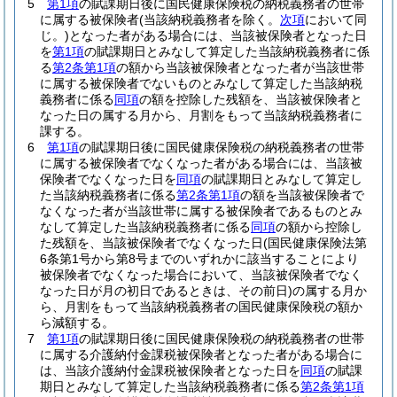
5
第1項
の賦課期日後に国民健康保険税の納税義務者の世帯
に属する被保険者
(当該納税義務者を除く。
次項
において同
じ。)
となった者がある場合には、当該被保険者となった日
を
第1項
の賦課期日とみなして算定した当該納税義務者に係
る
第2条第1項
の額から当該被保険者となった者が当該世帯
に属する被保険者でないものとみなして算定した当該納税
義務者に係る
同項
の額を控除した残額を、当該被保険者と
なった日の属する月から、月割をもって当該納税義務者に
課する。
6
第1項
の賦課期日後に国民健康保険税の納税義務者の世帯
に属する被保険者でなくなった者がある場合には、当該被
保険者でなくなった日を
同項
の賦課期日とみなして算定し
た当該納税義務者に係る
第2条第1項
の額を当該被保険者で
なくなった者が当該世帯に属する被保険者であるものとみ
なして算定した当該納税義務者に係る
同項
の額から控除し
た残額を、当該被保険者でなくなった日
(国民健康保険法第
6条第1号から第8号までのいずれかに該当することにより
被保険者でなくなった場合において、当該被保険者でなく
なった日が月の初日であるときは、その前日)
の属する月か
ら、月割をもって当該納税義務者の国民健康保険税の額か
ら減額する。
7
第1項
の賦課期日後に国民健康保険税の納税義務者の世帯
に属する介護納付金課税被保険者となった者がある場合に
は、当該介護納付金課税被保険者となった日を
同項
の賦課
期日とみなして算定した当該納税義務者に係る
第2条第1項