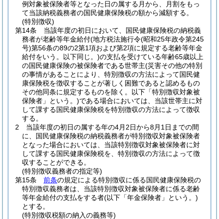
例対象被保険者等となった日の属する月から、月割をもっ
て当該納税義務者の国民健康保険税の額から減額する。
(特別徴収)
第14条
当該年度の初日において、国民健康保険税の納税義
務者が老齢等年金給付
(地方税法施行令
(昭和25年政令第245
号)
第56条の89の2第1項および第2項に規定する老齢等年金
給付をいう。以下同じ。)
の支払を受けている年齢65歳以上
の国民健康保険の被保険者である世帯主
(災害その他の特別
の事情があることにより、特別徴収の方法によって国民健
康保険税を徴収することが著しく困難であると認めるもの
その他同条に規定するものを除く。以下「特別徴収対象被
保険者」という。)
である場合においては、当該世帯主に対
して課する国民健康保険税を特別徴収の方法によって徴収
する。
2
当該年度の初日の属する年の4月2日から8月1日までの間
に、国民健康保険税の納税義務者が特別徴収対象被保険者
となった場合においては、当該特別徴収対象被保険者に対
して課する国民健康保険税を、特別徴収の方法によって徴
収することができる。
(特別徴収義務者の指定等)
第15条
前条
の規定による特別徴収に係る国民健康保険税の
特別徴収義務者は、当該特別徴収対象被保険者に係る老齢
等年金給付の支払をする者
(以下「年金保険者」という。)
とする。
(特別徴収税額の納入の義務等)