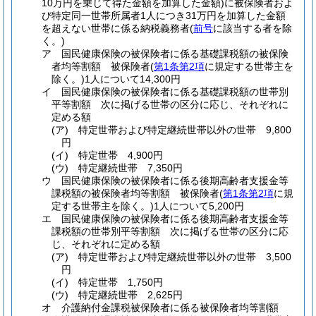
10万円を乗じて得た金額を加算した金額)
に被保険者およ
び特定同一世帯所属者1人につき31万円を加算した金額
を超えない世帯に係る納税義務者
(
前号
に該当する者を除
く。)
ア
国民健康保険の被保険者に係る基礎課税額の被保険
者均等割額 被保険者
(
第1条第2項
に規定する世帯主を
除く。)
1人について14,300円
イ
国民健康保険の被保険者に係る基礎課税額の世帯別
平等割額 次に掲げる世帯の区分に応じ、それぞれに
定める額
(ア)
特定世帯および特定継続世帯以外の世帯 9,800
円
(イ)
特定世帯 4,900円
(ウ)
特定継続世帯 7,350円
ウ
国民健康保険の被保険者に係る後期高齢者支援金等
課税額の被保険者均等割額 被保険者
(
第1条第2項
に規
定する世帯主を除く。)
1人について5,200円
エ
国民健康保険の被保険者に係る後期高齢者支援金等
課税額の世帯別平等割額 次に掲げる世帯の区分に応
じ、それぞれに定める額
(ア)
特定世帯および特定継続世帯以外の世帯 3,500
円
(イ)
特定世帯 1,750円
(ウ)
特定継続世帯 2,625円
オ
介護納付金課税被保険者に係る被保険者均等割額