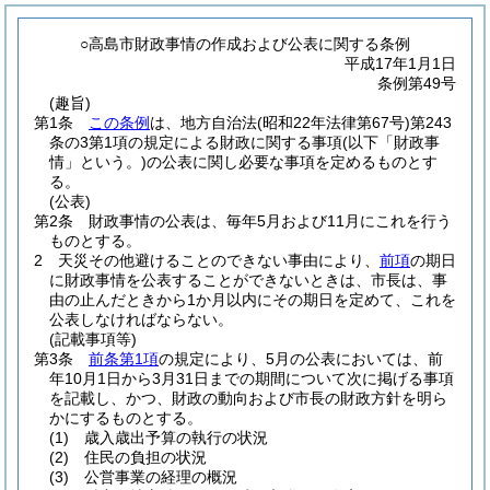
○高島市財政事情の作成および公表に関する条例
平成17年1月1日
条例第49号
(趣旨)
第1条
この条例
は、地方自治法
(昭和22年法律第67号)
第243
条の3第1項の規定による財政に関する事項
(以下「財政事
情」という。)
の公表に関し必要な事項を定めるものとす
る。
(公表)
第2条
財政事情の公表は、毎年5月および11月にこれを行う
ものとする。
2
天災その他避けることのできない事由により、
前項
の期日
に財政事情を公表することができないときは、市長は、事
由の止んだときから1か月以内にその期日を定めて、これを
公表しなければならない。
(記載事項等)
第3条
前条第1項
の規定により、5月の公表においては、前
年10月1日から3月31日までの期間について次に掲げる事項
を記載し、かつ、財政の動向および市長の財政方針を明ら
かにするものとする。
(1)
歳入歳出予算の執行の状況
(2)
住民の負担の状況
(3)
公営事業の経理の概況