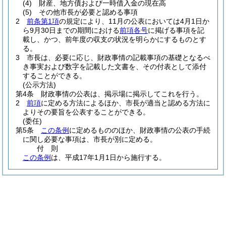
(4)
財産、地方債および一時借入金の現在高
(5)
その他市長が必要と認める事項
2
前条第1項
の規定により、11月の公表においては4月1日か
ら9月30日までの期間における
前項各号
に掲げる事項を記
載し、かつ、前年度の収支の状況を明らかにするものとす
る。
3
市長は、必要に応じ、財政事情の記載事項の基礎となるべ
き事実および数字を記載した文書を、その付表として添付
することができる。
(公示方法)
第4条
財政事情の公表は、掲示場に掲示してこれを行う。
2
前項
に定める方法によるほか、市長が適当と認める方法に
よりその要旨を公表することができる。
(委任)
第5条
この条例
に定めるもののほか、財政事情の公表の手続
に関し必要な事項は、市長が別に定める。
付
則
この条例
は、平成17年1月1日から施行する。