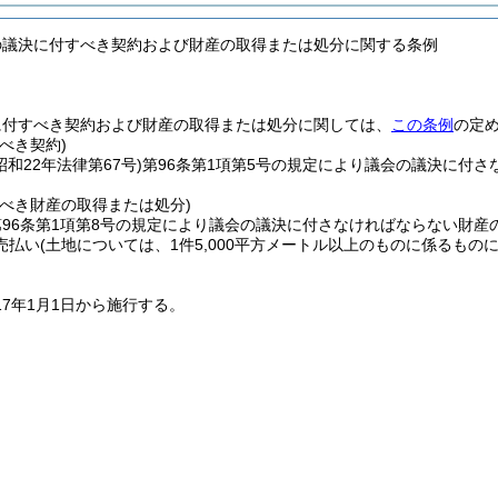
の議決に付すべき契約および財産の取得または処分に関する条例
に付すべき契約および財産の取得または処分に関しては、
この条例
の定
べき契約)
昭和22年法律第67号)
第96条第1項第5号の規定により議会の議決に付さ
。
すべき財産の取得または処分)
96条第1項第8号の規定により議会の議決に付さなければならない財産の
売払い
(土地については、1件5,000平方メートル以上のものに係るものに
17年1月1日から施行する。