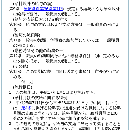
(給料以外の給与の額)
第9条
給与条例第36条第1項
に規定する給与のうち給料以外
の給与の額は、一般職員の例による。
(給与の支給日および支給方法)
第10条
給与の支給日および支給方法は、一般職員の例によ
る。
(給与の減額等)
第11条
給与の減額、休職者の給与等については、一般職員
の例による。
(勤務時間その他の勤務条件)
第12条
職員の勤務時間その他の勤務条件は、別に定めるも
のを除くほか、一般職員の例による。
(その他)
第13条
この規則の施行に関し必要な事項は、市長が別に定
める。
付
則
(施行期日)
1
この規則は、平成17年1月1日より施行する。
(給料月額の支給に関する特例)
2
平成25年7月1日から平成26年3月31日までの間において
は、
第4条
に掲げる給料表の適用を受ける職員に対する給料
月額の支給に当たっては、給料月額から、給料月額に100
分の2の割合を乗じて得た額に相当する額を減ずる。
3
この規則の規定により給与の支給に当たって減ずることと
される額を算定する場合において、当該額に1円未満の端数