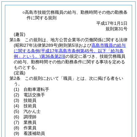
○高島市技能労務職員の給与、勤務時間その他の勤務条
件に関する規則
平成17年1月1日
規則第31号
(趣旨)
第1条
この規則は、地方公営企業等の労働関係に関する法律
(昭和27年法律第289号)
附則第5項および
高島市職員の給与
に関する条例
(平成17年高島市条例第45号。以下「給与条
例」という。)
第36条第2項
の規定に基づき、技能労務職員
の給与、勤務時間その他の勤務条件に関する事項を定める
ものとする。
(定義)
第2条
この規則において「職員」とは、次に掲げる者をい
う。
(1)
自動車運転手
(2)
電話交換手
(3)
技能員
(4)
技術員
(5)
汽かん士
(6)
調理師
(7)
業務員
(8)
作業員
(9)
看護補助員