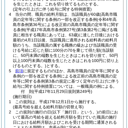
を生じたときは、これを切り捨てるものとする。
(定年の引上げに伴う給与に関する特例措置)
4
当分の間、職員の給料月額は、当該職員が60歳
(高島市職
員の定年等に関する条例の一部を改正する条例
(令和4年高
島市条例第36号)
による改正前の高島市職員の定年等に関す
る条例
(平成17年高島市条例第27号)
第3条第2号に掲げる職
員に相当する職員にあっては、63歳)
に達した日後における
最初の4月1日以後、当該職員に適用される給料表の給料月
額のうち、当該職員の属する職務の級および当該職員の受
ける号給に応じた額に100分の70を乗じて得た額
(当該額
に、50円未満の端数を生じたときはこれを切り捨て、50円
以上100円未満の端数を生じたときはこれを100円に切り上
げるものとする。)
とする。
5
前項
に規定するもののほか、高島市職員の定年等に関する
条例の一部を改正する条例による改正前の高島市職員の定
年等に関する条例第3条の規定に基づく定年の引上げに伴う
給与に関する特例措置については、一般職員の例による。
付
則
(平成17年11月29日
規則第249号)
(施行期日)
1
この規則は、平成17年12月1日から施行する。
(最高号給を超える給料月額の切替え等)
2
この規則の施行の日
(以下「施行日」という。)
の前日にお
いて最高の号給を超える給料月額を受けていた職員の施行
日における給料月額およびこれを受ける期間に通算される
こととなる期間は、市長が別に定める。