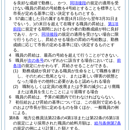
を良好な成績で勤務し、かつ、
同項後段
の規定の適用を受
けない職員の昇給の号給数を4号給とすることを標準として
市長が定める基準に従い決定するものとする。
3
57歳に達した日の属する年度
(4月1日から翌年3月31日ま
でをいう。)
の末日を超えて在職する職員の昇給は、
第1項
前段
に規定する期間におけるその者の勤務成績が特に良好
であり、かつ、
同項後段
の規定の適用を受けない場合に限
り行うものとし、昇給させる場合の昇給の号給数は、勤務
成績に応じて市長の定める基準に従い決定するものとす
る。
4
職員の昇給は、最高の号給を超えて行うことができない。
5
職員が
次の各号
のいずれかに該当する場合においては、
前
各項
の規定にかかわらず、昇給させることができる。
(1)
勤務成績が良好である職員が生命をとして職務を遂行
し、そのために危篤となり、または著しい障害の状態と
なった場合その他特に必要があると認められる場合
(2)
職制もしくは定員の改廃または予算の減少により廃職
または過員を生じたことにより退職する場合
6
職員の昇給は、予算の範囲内で行わなければならない。
7
初任給および昇給の基準については、この規則で定めるも
のおよび市長が別に定めるものを除くほか、一般職員の例
による。
第8条
地方公務員法第22条の4第1項または第22条の5第1項
の規定により採用された職員の給料月額は、
給与条例第7条
の規定の例により計算した額とする。