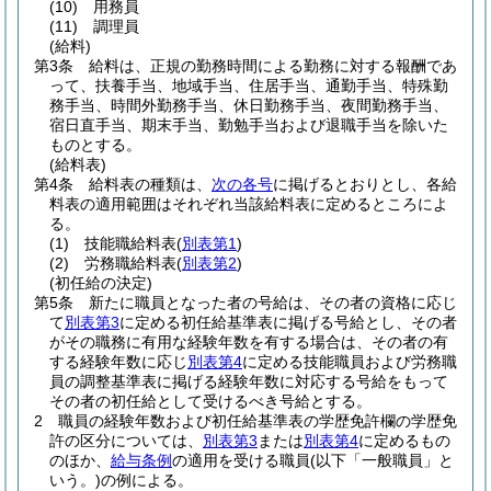
(10)
用務員
(11)
調理員
(給料)
第3条
給料は、正規の勤務時間による勤務に対する報酬であ
って、扶養手当、地域手当、住居手当、通勤手当、特殊勤
務手当、時間外勤務手当、休日勤務手当、夜間勤務手当、
宿日直手当、期末手当、勤勉手当および退職手当を除いた
ものとする。
(給料表)
第4条
給料表の種類は、
次の各号
に掲げるとおりとし、各給
料表の適用範囲はそれぞれ当該給料表に定めるところによ
る。
(1)
技能職給料表
(
別表第1
)
(2)
労務職給料表
(
別表第2
)
(初任給の決定)
第5条
新たに職員となった者の号給は、その者の資格に応じ
て
別表第3
に定める初任給基準表に掲げる号給とし、その者
がその職務に有用な経験年数を有する場合は、その者の有
する経験年数に応じ
別表第4
に定める技能職員および労務職
員の調整基準表に掲げる経験年数に対応する号給をもって
その者の初任給として受けるべき号給とする。
2
職員の経験年数および初任給基準表の学歴免許欄の学歴免
許の区分については、
別表第3
または
別表第4
に定めるもの
のほか、
給与条例
の適用を受ける職員
(以下「一般職員」と
いう。)
の例による。