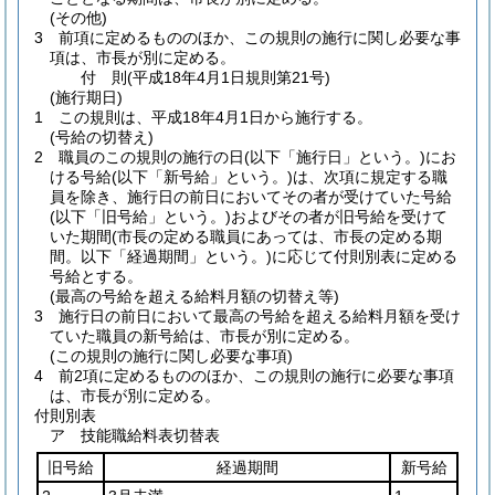
(その他)
3
前項に定めるもののほか、この規則の施行に関し必要な事
項は、市長が別に定める。
付
則
(平成18年4月1日
規則第21号)
(施行期日)
1
この規則は、平成18年4月1日から施行する。
(号給の切替え)
2
職員のこの規則の施行の日
(以下「施行日」という。)
にお
ける号給
(以下「新号給」という。)
は、次項に規定する職
員を除き、施行日の前日においてその者が受けていた号給
(以下「旧号給」という。)
およびその者が旧号給を受けて
いた期間
(市長の定める職員にあっては、市長の定める期
間。以下「経過期間」という。)
に応じて付則別表に定める
号給とする。
(最高の号給を超える給料月額の切替え等)
3
施行日の前日において最高の号給を超える給料月額を受け
ていた職員の新号給は、市長が別に定める。
(この規則の施行に関し必要な事項)
4
前2項に定めるもののほか、この規則の施行に必要な事項
は、市長が別に定める。
付則別表
ア 技能職給料表切替表
旧号給
経過期間
新号給