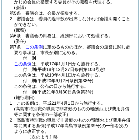
かじめ会長の指定する委員がその職務を代理する。
(会議)
第5条
審議会は、会長が招集する。
2
審議会は、委員の過半数が出席しなければ会議を開くこと
ができない。
(庶務)
第6条
審議会の庶務は、総務部において処理する。
(委任)
第7条
この条例
に定めるもののほか、審議会の運営に関し必
要な事項は、市長が別に定める。
付
則
この条例
は、平成17年1月1日から施行する。
付
則
(平成18年12月27日
条例第103号)
抄
この条例は、平成19年4月1日から施行する。
付
則
(平成20年9月2日
条例第38号)
この条例は、公布の日から施行する。
付
則
(平成21年3月30日
条例第3号)
(施行期日)
1
この条例は、平成21年4月1日から施行する。
(高島市特別職の職員で非常勤のものの報酬および費用弁償
等に関する条例の一部改正)
2
高島市特別職の職員で非常勤のものの報酬および費用弁償
等に関する条例
(平成17年高島市条例第39号)
の一部を次の
ように改正する。
〔次のよう〕略