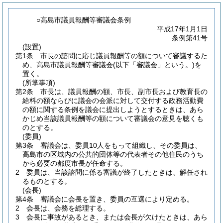
○高島市議員報酬等審議会条例
平成17年1月1日
条例第41号
(設置)
第1条
市長の諮問に応じ議員報酬等の額について審議するた
め、高島市議員報酬等審議会
(以下「審議会」という。)
を
置く。
(所掌事項)
第2条
市長は、議員報酬の額、市長、副市長および教育長の
給料の額ならびに議会の会派に対して交付する政務活動費
の額に関する条例を議会に提出しようとするときは、あら
かじめ当該議員報酬等の額について審議会の意見を聴くも
のとする。
(委員)
第3条
審議会は、委員10人をもって組織し、その委員は、
高島市の区域内の公共的団体等の代表者その他住民のうち
から必要の都度市長が任命する。
2
委員は、当該諮問に係る審議が終了したときは、解任され
るものとする。
(会長)
第4条
審議会に会長を置き、委員の互選により定める。
2
会長は、会務を総理する。
3
会長に事故があるとき、または会長が欠けたときは、あら