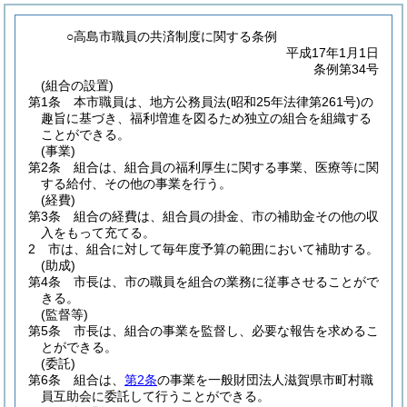
○高島市職員の共済制度に関する条例
平成17年1月1日
条例第34号
(組合の設置)
第1条
本市職員は、地方公務員法
(昭和25年法律第261号)
の
趣旨に基づき、福利増進を図るため独立の組合を組織する
ことができる。
(事業)
第2条
組合は、組合員の福利厚生に関する事業、医療等に関
する給付、その他の事業を行う。
(経費)
第3条
組合の経費は、組合員の掛金、市の補助金その他の収
入をもって充てる。
2
市は、組合に対して毎年度予算の範囲において補助する。
(助成)
第4条
市長は、市の職員を組合の業務に従事させることがで
きる。
(監督等)
第5条
市長は、組合の事業を監督し、必要な報告を求めるこ
とができる。
(委託)
第6条
組合は、
第2条
の事業を一般財団法人滋賀県市町村職
員互助会に委託して行うことができる。