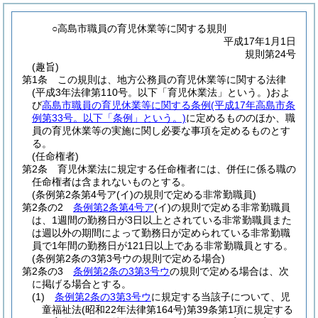
○高島市職員の育児休業等に関する規則
平成17年1月1日
規則第24号
(趣旨)
第1条
この規則は、地方公務員の育児休業等に関する法律
(平成3年法律第110号。以下「育児休業法」という。)
およ
び
高島市職員の育児休業等に関する条例
(平成17年高島市条
例第33号。以下「条例」という。)
に定めるもののほか、職
員の育児休業等の実施に関し必要な事項を定めるものとす
る。
(任命権者)
第2条
育児休業法に規定する任命権者には、併任に係る職の
任命権者は含まれないものとする。
(条例第2条第4号ア(イ)の規則で定める非常勤職員)
第2条の2
条例第2条第4号ア
(イ)
の規則で定める非常勤職員
は、1週間の勤務日が3日以上とされている非常勤職員また
は週以外の期間によって勤務日が定められている非常勤職
員で1年間の勤務日が121日以上である非常勤職員とする。
(条例第2条の3第3号ウの規則で定める場合)
第2条の3
条例第2条の3第3号ウ
の規則で定める場合は、次
に掲げる場合とする。
(1)
条例第2条の3第3号ウ
に規定する当該子について、児
童福祉法
(昭和22年法律第164号)
第39条第1項に規定する