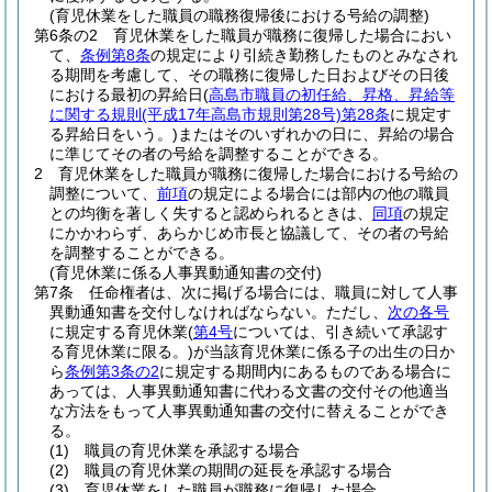
(育児休業をした職員の職務復帰後における号給の調整)
第6条の2
育児休業をした職員が職務に復帰した場合におい
て、
条例第8条
の規定により引続き勤務したものとみなされ
る期間を考慮して、その職務に復帰した日およびその日後
における最初の昇給日
(
高島市職員の初任給、昇格、昇給等
に関する規則
(平成17年高島市規則第28号)
第28条
に規定す
る昇給日をいう。)
またはそのいずれかの日に、昇給の場合
に準じてその者の号給を調整することができる。
2
育児休業をした職員が職務に復帰した場合における号給の
調整について、
前項
の規定による場合には部内の他の職員
との均衡を著しく失すると認められるときは、
同項
の規定
にかかわらず、あらかじめ市長と協議して、その者の号給
を調整することができる。
(育児休業に係る人事異動通知書の交付)
第7条
任命権者は、次に掲げる場合には、職員に対して人事
異動通知書を交付しなければならない。
ただし、
次の各号
に規定する育児休業
(
第4号
については、引き続いて承認す
る育児休業に限る。)
が当該育児休業に係る子の出生の日か
ら
条例第3条の2
に規定する期間内にあるものである場合に
あっては、人事異動通知書に代わる文書の交付その他適当
な方法をもって人事異動通知書の交付に替えることができ
る。
(1)
職員の育児休業を承認する場合
(2)
職員の育児休業の期間の延長を承認する場合
(3)
育児休業をした職員が職務に復帰した場合