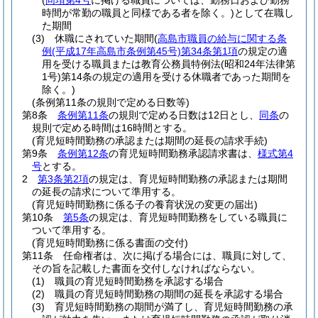
(
同項第4号
に掲げる職員については、勤務日および勤務
時間が常勤の職員と同様である者を除く。)
として在職し
た期間
(3)
休職にされていた期間
(
高島市職員の給与に関する条
例
(平成17年高島市条例第45号)
第34条第1項
の規定の適
用を受ける職員または教育公務員特例法
(昭和24年法律第
1号)
第14条の規定の適用を受ける休職者であった期間を
除く。)
(条例第11条の規則で定める日数等)
第8条
条例第11条
の規則で定める日数は12日とし、
同条
の
規則で定める時間は16時間とする。
(育児短時間勤務の承認または期間の延長の請求手続)
第9条
条例第12条
の育児短時間勤務承認請求書は、
様式第4
号
とする。
2
第3条第2項
の規定は、育児短時間勤務の承認または期間
の延長の請求について準用する。
(育児短時間勤務に係る子の養育状況の変更の届出)
第10条
第5条
の規定は、育児短時間勤務をしている職員に
ついて準用する。
(育児短時間勤務に係る書面の交付)
第11条
任命権者は、次に掲げる場合には、職員に対して、
その旨を記載した書面を交付しなければならない。
(1)
職員の育児短時間勤務を承認する場合
(2)
職員の育児短時間勤務の期間の延長を承認する場合
(3)
育児短時間勤務の期間が満了し、育児短時間勤務の承