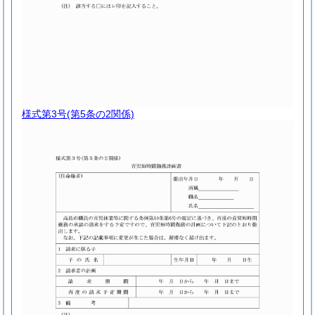
様式第3号
(第5条の2関係)