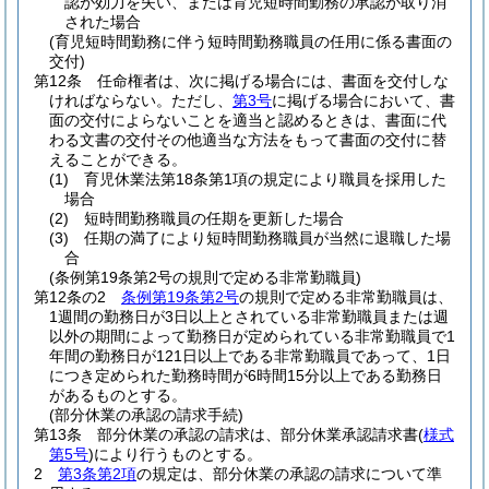
認が効力を失い、または育児短時間勤務の承認が取り消
された場合
(育児短時間勤務に伴う短時間勤務職員の任用に係る書面の
交付)
第12条
任命権者は、次に掲げる場合には、書面を交付しな
ければならない。
ただし、
第3号
に掲げる場合において、書
面の交付によらないことを適当と認めるときは、書面に代
わる文書の交付その他適当な方法をもって書面の交付に替
えることができる。
(1)
育児休業法第18条第1項の規定により職員を採用した
場合
(2)
短時間勤務職員の任期を更新した場合
(3)
任期の満了により短時間勤務職員が当然に退職した場
合
(条例第19条第2号の規則で定める非常勤職員)
第12条の2
条例第19条第2号
の規則で定める非常勤職員は、
1週間の勤務日が3日以上とされている非常勤職員または週
以外の期間によって勤務日が定められている非常勤職員で1
年間の勤務日が121日以上である非常勤職員であって、1日
につき定められた勤務時間が6時間15分以上である勤務日
があるものとする。
(部分休業の承認の請求手続)
第13条
部分休業の承認の請求は、部分休業承認請求書
(
様式
第5号
)
により行うものとする。
2
第3条第2項
の規定は、部分休業の承認の請求について準