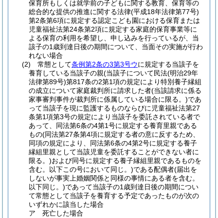
保育所もしくは就学前の子どもに関する教育、保育等の
総合的な提供の推進に関する法律
(平成18年法律第77号)
第2条第6項に規定する認定こども園における保育または
児童福祉法第24条第2項に規定する家庭的保育事業等に
よる保育の利用を希望し、申し込みを行っているが、当
該子の1歳到達日後の期間について、当面その実施が行わ
れない場合
(2)
常態として
条例第2条の3第3号ウ
に規定する当該子を
養育している当該子の親
(当該子について民法
(明治29年
法律第89号)
第817条の2第1項の規定により特別養子縁組
の成立について家庭裁判所に請求した者
(当該請求に係る
家事審判事件が裁判所に係属している場合に限る。)
であ
って当該子を現に監護するものならびに児童福祉法第27
条第1項第3号の規定により当該子を委託されている者で
あって、同法第6条の4第1号に規定する養育里親である
もの
(同法第27条第4項に規定する者の意に反するため、
同項の規定により、同法第6条の4第2号に規定する養子
縁組里親として当該児童を委託することができない者に
限る。)
および同号に規定する養子縁組里親であるものを
含む。以下この号において同じ。)
である配偶者
(届出を
しないが事実上婚姻関係と同様の事情にある者を含む。
以下同じ。)
であって当該子の1歳到達日後の期間につい
て常態として当該子を養育する予定であったものが次の
いずれかに該当した場合
ア
死亡した場合