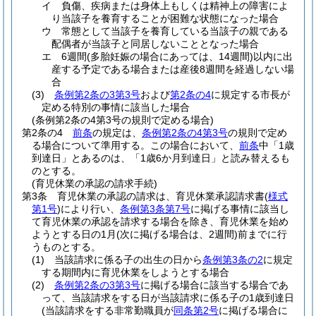
イ
負傷、疾病または身体上もしくは精神上の障害によ
り当該子を養育することが困難な状態になった場合
ウ
常態として当該子を養育している当該子の親である
配偶者が当該子と同居しないこととなった場合
エ
6週間
(多胎妊娠の場合にあっては、14週間)
以内に出
産する予定である場合または産後8週間を経過しない場
合
(3)
条例第2条の3第3号
および
第2条の4
に規定する市長が
定める特別の事情に該当した場合
(条例第2条の4第3号の規則で定める場合)
第2条の4
前条
の規定は、
条例第2条の4第3号
の規則で定め
る場合について準用する。
この場合において、
前条
中「1歳
到達日」とあるのは、「1歳6か月到達日」と読み替えるも
のとする。
(育児休業の承認の請求手続)
第3条
育児休業の承認の請求は、育児休業承認請求書
(
様式
第1号
)
により行い、
条例第3条第7号
に掲げる事情に該当し
て育児休業の承認を請求する場合を除き、育児休業を始め
ようとする日の1月
(次に掲げる場合は、2週間)
前までに行
うものとする。
(1)
当該請求に係る子の出生の日から
条例第3条の2
に規定
する期間内に育児休業をしようとする場合
(2)
条例第2条の3第3号
に掲げる場合に該当する場合であ
って、当該請求をする日が当該請求に係る子の1歳到達日
(当該請求をする非常勤職員が
同条第2号
に掲げる場合に