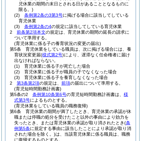
児休業の期間の末日とされる日があることとなるものに
限る。)
(2)
条例第2条の3第3号
に掲げる場合に該当してしている
育児休業
(3)
条例第2条の4
の規定に該当してしている育児休業
2
前条第2項本文
の規定は、育児休業の期間の延長の請求に
ついて準用する。
(育児休業に係る子の養育状況の変更の届出)
第5条
育児休業をしている職員は、次に掲げる場合には、養
育状況変更届
(
様式第2号
)
により、遅滞なく任命権者に届け
出なければならない。
(1)
育児休業に係る子が死亡した場合
(2)
育児休業に係る子が職員の子でなくなった場合
(3)
育児休業に係る子を養育しなくなった場合
2
第3条第2項
の規定は、
前項
の届出について準用する。
(育児短時間勤務計画書)
第5条の2
条例第10条第6号
の育児短時間勤務計画書は、
様
式第3号
によるものとする。
(育児休業をしている職員の職務復帰)
第6条
育児休業の期間が満了したとき、育児休業の承認が休
職または停職の処分を受けたこと以外の事由により効力を
失ったとき、または育児休業の承認が取り消されたとき
(
条
例第5条
に規定する事由に該当したことにより承認が取り消
された場合を除く。)
は、当該育児休業に係る職員は、職務
に復帰するものとする。