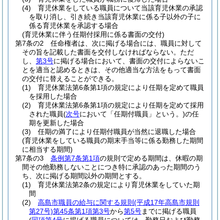
(4)
育児休業をしている職員について当該育児休業の承認
を取り消し、引き続き当該育児休業に係る子以外の子に
係る育児休業を承認する場合
(育児休業に伴う任期付採用に係る書面の交付)
第7条の2
任命権者は、次に掲げる場合には、職員に対して
その旨を記載した書面を交付しなければならない。
ただ
し、
第3号
に掲げる場合において、書面の交付によらないこ
とを適当と認めるときは、その他適当な方法をもって書面
の交付に替えることができる。
(1)
育児休業法第6条第1項の規定により任期を定めて職員
を採用した場合
(2)
育児休業法第6条第1項の規定により任期を定めて採用
された職員
(
次号
において「任期付職員」という。)
の任
期を更新した場合
(3)
任期の満了により任期付職員が当然に退職した場合
(育児休業をしている職員の期末手当等に係る勤務した期間
に相当する期間)
第7条の3
条例第7条第1項
の規則で定める期間は、休暇の期
間その他勤務しないことにつき特に承認のあった期間のう
ち、次に掲げる期間以外の期間とする。
(1)
育児休業法第2条の規定により育児休業をしていた期
間
(2)
高島市職員の給与に関する規則
(平成17年高島市規則
第27号)
第45条第1項第3号
から
第5号
までに掲げる職員