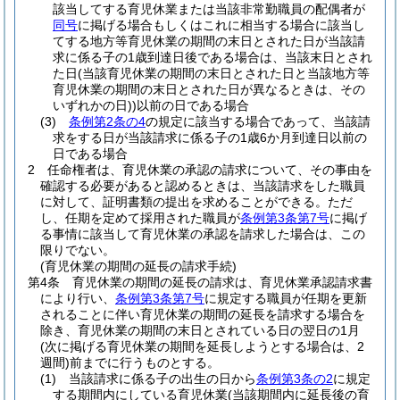
該当してする育児休業または当該非常勤職員の配偶者が
同号
に掲げる場合もしくはこれに相当する場合に該当し
てする地方等育児休業の期間の末日とされた日が当該請
求に係る子の1歳到達日後である場合は、当該末日とされ
た日
(当該育児休業の期間の末日とされた日と当該地方等
育児休業の期間の末日とされた日が異なるときは、その
いずれかの日)
)
以前の日である場合
(3)
条例第2条の4
の規定に該当する場合であって、当該請
求をする日が当該請求に係る子の1歳6か月到達日以前の
日である場合
2
任命権者は、育児休業の承認の請求について、その事由を
確認する必要があると認めるときは、当該請求をした職員
に対して、証明書類の提出を求めることができる。
ただ
し、任期を定めて採用された職員が
条例第3条第7号
に掲げ
る事情に該当して育児休業の承認を請求した場合は、この
限りでない。
(育児休業の期間の延長の請求手続)
第4条
育児休業の期間の延長の請求は、育児休業承認請求書
により行い、
条例第3条第7号
に規定する職員が任期を更新
されることに伴い育児休業の期間の延長を請求する場合を
除き、育児休業の期間の末日とされている日の翌日の1月
(次に掲げる育児休業の期間を延長しようとする場合は、2
週間)
前までに行うものとする。
(1)
当該請求に係る子の出生の日から
条例第3条の2
に規定
する期間内にしている育児休業
(当該期間内に延長後の育