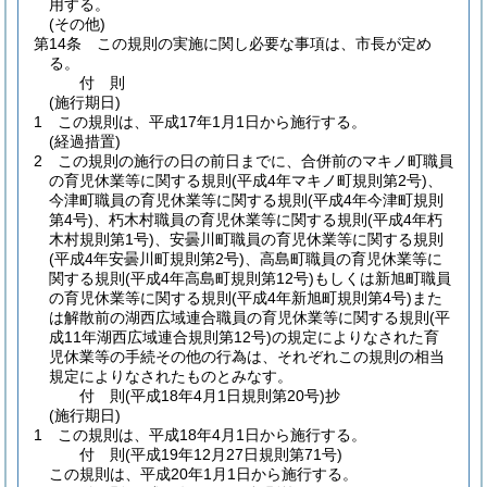
用する。
(その他)
第14条
この規則の実施に関し必要な事項は、市長が定め
る。
付
則
(施行期日)
1
この規則は、平成17年1月1日から施行する。
(経過措置)
2
この規則の施行の日の前日までに、合併前のマキノ町職員
の育児休業等に関する規則
(平成4年マキノ町規則第2号)
、
今津町職員の育児休業等に関する規則
(平成4年今津町規則
第4号)
、朽木村職員の育児休業等に関する規則
(平成4年朽
木村規則第1号)
、安曇川町職員の育児休業等に関する規則
(平成4年安曇川町規則第2号)
、高島町職員の育児休業等に
関する規則
(平成4年高島町規則第12号)
もしくは新旭町職員
の育児休業等に関する規則
(平成4年新旭町規則第4号)
また
は解散前の湖西広域連合職員の育児休業等に関する規則
(平
成11年湖西広域連合規則第12号)
の規定によりなされた育
児休業等の手続その他の行為は、それぞれこの規則の相当
規定によりなされたものとみなす。
付
則
(平成18年4月1日
規則第20号)
抄
(施行期日)
1
この規則は、平成18年4月1日から施行する。
付
則
(平成19年12月27日
規則第71号)
この規則は、平成20年1月1日から施行する。