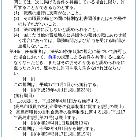
関しては、次に掲げる要件を具備している場合に限り、許
可することができるものとする。
(1)
職務の遂行に支障がないこと。
(2)
その職員の職との間に特別な利害関係またはその発生
のおそれがないこと。
(3)
法の精神に反しないと認められること。
(4)
国または他の普通地方公共団体の職員の職にあわせ就
く場合にあっては、勤務時間および給与を受ける時間が
重複しないこと。
第4条
任命権者は、法第38条第1項の規定に基づいて許可し
た場合において、
前条
の規定による要件を具備するに至ら
なくなったとき、またはそのおそれがあると認められるに
至ったときは、速やかに許可を取り消さなければならな
い。
付
則
この規則は、平成17年1月1日から施行する。
付
則
(平成28年4月1日
規則第23号)
(施行期日)
1
この規則は、平成28年4月1日から施行する。
(高島市職員の営利企業等の従事制限に関する規則の廃止)
2
高島市職員の営利企業等の従事制限に関する規則
(平成17
年高島市規則第21号)
は廃止する。
付
則
(令和2年4月1日
規則第13号)
この規則は、令和2年4月1日から施行する。
付
則
(令和5年3月17日
規則第15号)