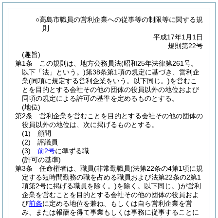
○高島市職員の営利企業への従事等の制限等に関する規
則
平成17年1月1日
規則第22号
(趣旨)
第1条
この規則は、地方公務員法
(昭和25年法律第261号。
以下「法」という。)
第38条第1項の規定に基づき、営利企
業
(同項に規定する営利企業をいう。以下同じ。)
を営むこ
とを目的とする会社その他の団体の役員以外の地位および
同項の規定による許可の基準を定めるものとする。
(地位)
第2条
営利企業を営むことを目的とする会社その他の団体の
役員以外の地位は、次に掲げるものとする。
(1)
顧問
(2)
評議員
(3)
前2号
に準ずる職
(許可の基準)
第3条
任命権者は、職員
(非常勤職員
(法第22条の4第1項に規
定する短時間勤務の職を占める職員および法第22条の2第1
項第2号に掲げる職員を除く。)
を除く。以下同じ。)
が営利
企業を営むことを目的とする会社その他の団体の役員およ
び
前条
に定める地位を兼ね、もしくは自ら営利企業を営
み、または報酬を得て事業もしくは事務に従事することに