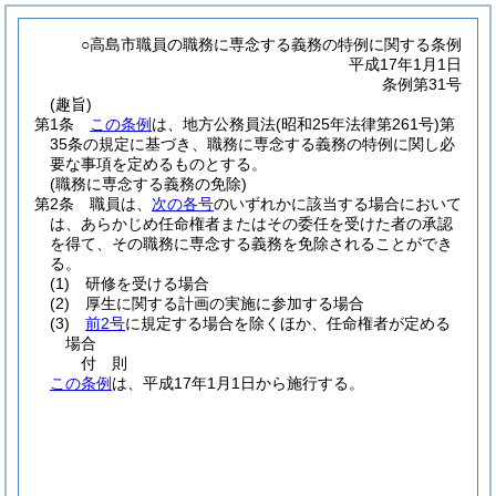
○高島市職員の職務に専念する義務の特例に関する条例
平成17年1月1日
条例第31号
(趣旨)
第1条
この条例
は、地方公務員法
(昭和25年法律第261号)
第
35条の規定に基づき、職務に専念する義務の特例に関し必
要な事項を定めるものとする。
(職務に専念する義務の免除)
第2条
職員は、
次の各号
のいずれかに該当する場合において
は、あらかじめ任命権者またはその委任を受けた者の承認
を得て、その職務に専念する義務を免除されることができ
る。
(1)
研修を受ける場合
(2)
厚生に関する計画の実施に参加する場合
(3)
前2号
に規定する場合を除くほか、任命権者が定める
場合
付
則
この条例
は、平成17年1月1日から施行する。