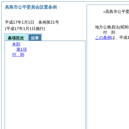
高島市公平委員会設置条例
○高島市公平
平成17年1月1日 条例第21号
地方公務員法
(昭和
(平成17年1月1日施行)
付
則
この条例
は、平成
条項目次
沿革
本則
第1項
付 則