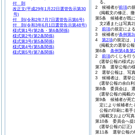
る。
付 則
2
候補者が
前項
の
改正文
(平成29年1月22日選管告示第30
(掲載文の修正、撤
号)
第5条
候補者が既
付 則
(令和2年7月7日選管告示第6号)
文2通または写真
付 則
(令和3年6月1日選管告示第48号)
2
前項
の規定によ
様式第1号
(第2条・第6条関係)
3
候補者が
条例第3
様式第2号
(第2条関係)
4
第2項
の規定は、
様式第3号
(第5条関係)
(掲載文の選挙公報
様式第4号
(第5条関係)
第6条
条例第4条第
様式第5号
(第7条関係)
2
前項
のくじを行
(選挙公報の様式お
第7条
選挙公報の
2
選挙公報は、写
3
候補者は、選挙
(選挙公報の余白利
第8条
委員会は、
(選挙公報の掲載の
第9条
候補者が死
定により候補者た
公報の印刷に着手
(掲載文および写真
第10条
委員会へ提
(選挙公報の訂正)
第11条
選挙公報の