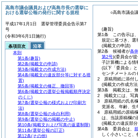
高島市議会議員および高島市長の選挙に
おける選挙公報の発行に関する規程
○高島市議会
平成17年1月1日 選挙管理委員会告示第7
(趣旨)
号
第1条
この告示は
(令和3年6月1日施行)
規定に基づき、選
(掲載文の申請)
条項目次
沿革
第2条
候補者が
条例
本則
第2号
)
(委員会が
第1条
(趣旨)
子計算機による情
第2条
(掲載文の申請)
(以下「委員会」と
第3条
(掲載文の作成方法)
センチメートルの
第4条
(掲載文の違反部分等に対する措
2
原稿用紙に添付
置)
(掲載文の作成方法
第5条
(掲載文の修正、撤回等)
第3条
掲載文は、
第6条
(掲載文の選挙公報掲載順序決定
2
掲載文には、写
のくじ)
3
原稿用紙の氏名
第7条
(選挙公報の様式および印刷方
党派名、年齢、生
法)
4
原稿用紙の原稿
第8条
(選挙公報の余白利用)
は、当該原稿欄の
第9条
(選挙公報の掲載の中止)
(掲載文の違反部分
第10条
(掲載文および写真の返還制限)
第4条
委員会は、
第11条
(選挙公報の訂正)
しく小さいこと、
第12条
(その他)