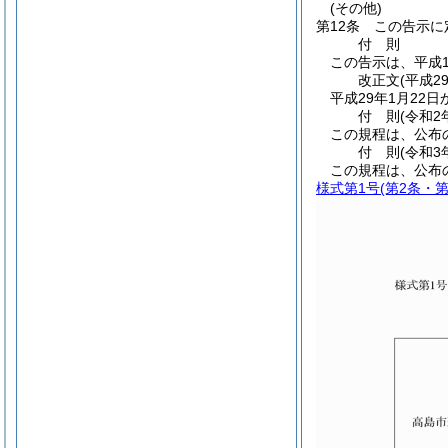
(その他)
第12条
この告示に
付
則
この告示は、平成1
改正文
(平成2
平成29年1月22
付
則
(令和2
この規程は、公布
付
則
(令和3
この規程は、公布
様式第1号
(第2条・第