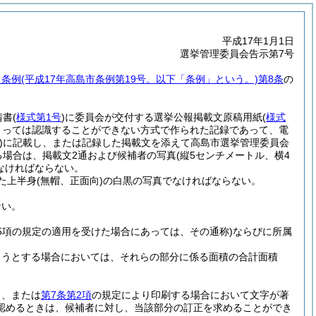
平成17年1月1日
選挙管理委員会告示第7号
る条例
(平成17年高島市条例第19号。以下「条例」という。)
第8条
の
請書
(
様式第1号
)
に委員会が交付する選挙公報掲載文原稿用紙
(
様式
よっては認識することができない方式で作られた記録であって、電
)
に記載し、または記録した掲載文を添えて高島市選挙管理委員会
る場合は、掲載文2通および候補者の写真
(縦5センチメートル、横4
なければならない。
た上半身
(無帽、正面向)
の白黒の写真でなければならない。
ない。
第5項の規定の適用を受けた場合にあっては、その通称)
ならびに所属
ようとする場合においては、それらの部分に係る面積の合計面積
き、または
第7条第2項
の規定により印刷する場合において文字が著
認めるときは、候補者に対し、当該部分の訂正を求めることができ