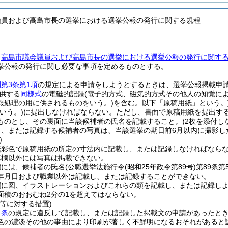
議員および高島市長の選挙における選挙公報の発行に関する規程
、
高島市議会議員および高島市長の選挙における選挙公報の発行に関す
挙公報の発行に関し必要な事項を定めるものとする。
第3条第1項
の規定による申請をしようとするときは、選挙公報掲載申
提供する
同様式
の電磁的記録
(電子的方式、磁気的方式その他人の知覚に
報処理の用に供されるものをいう。)
を含む。以下「原稿用紙」という。
いう。)
に提出しなければならない。
ただし、書面で原稿用紙を提出す
ものとし、その裏面に当該候補者の氏名を記載すること。)
2枚を添付し
し、または記録する候補者の写真は、当該選挙の期日前6月以内に撮影し
)
無彩色で原稿用紙の所定の寸法内に記載し、または記録しなければなら
真欄以外には写真は掲載できない。
欄には、候補者の氏名
(公職選挙法施行令
(昭和25年政令第89号)
第89条
年月日および職業以外は記載し、または記録することができない。
欄に図、イラストレーションおよびこれらの類を記載し、または記録し
面積のおおむね2分の1を超えてはならない。
等に対する措置)
前条
の規定に違反して記載し、または記録した掲載文の申請があったと
色の濃淡その他の事由により印刷が著しく不鮮明になるおそれがあると