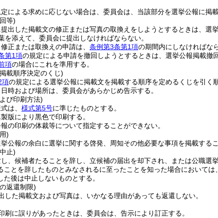
規定による求めに応じない場合は、委員会は、当該部分を選挙公報に掲
回等)
に提出した掲載文の修正または写真の取換えをしようとするときは、選
2葉を添えて、委員会に提出しなければならない。
る修正または取換えの申請は、
条例第3条第1項
の期間内にしなければな
条第1項
の規定による申請を撤回しようとするときは、選挙公報掲載撤
前項
の場合にこれを準用する。
掲載順序決定のくじ)
2項
の規定による選挙公報に掲載文を掲載する順序を定めるくじを引く
う日時および場所は、委員会があらかじめ告示する。
よび印刷方法)
様式は、
様式第5号
に準じたものとする。
真製版により黒色で印刷する。
公報の印刷の体裁等について指定することができない。
用)
選挙公報の余白に選挙に関する啓発、周知その他必要な事項を掲載する
中止)
亡し、候補者たることを辞し、立候補の届出を却下され、または公職選
ることを辞したものとみなされるに至ったことを知った場合においては
した後は中止しないものとする。
の返還制限)
出した掲載文および写真は、いかなる理由があっても返還しない。
印刷に誤りがあったときは、委員会は、告示により訂正する。