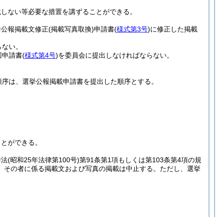
載しない等必要な措置を講ずることができる。
挙公報掲載文修正
(掲載写真取換)
申請書
(
様式第3号
)
に修正した掲載
らない。
回申請書
(
様式第4号
)
を委員会に提出しなければならない。
順序は、選挙公報掲載申請書を提出した順序とする。
ことができる。
挙法
(昭和25年法律第100号)
第91条第1項もしくは第103条第4項の規
、その者に係る掲載文および写真の掲載は中止する。
ただし、選挙