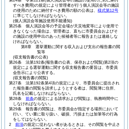
第24条
令第121条
(個人演説会等の施設の使用のために納付
すべき費用)
の規定により管理者が行う個人演説会等の施設
の使用のために納付すべき費用の額の公表は、
様式第12号
に準じてしなければならない。
(個人演説会等施設使用不能通知)
第25条
個人演説会等の予定会場が天災地変等により使用で
きなくなった場合は、管理者は、直ちに市委員会およびそ
の施設の使用申出のあった候補者等に報告または連絡しな
ければならない。
第8章
選挙運動に関する収入および支出の報告書の閲
覧等
(収支報告書の公表)
第26条
法第192条
(報告書の公表、保存および閲覧)
第2項の
規定による選挙運動に関する収支報告書の要旨は、市委員
会告示により公表する。
(収支報告書の閲覧)
第27条
法第192条第4項の規定により、市委員会に提出され
た報告書の閲覧を請求しようとする者は、閲覧簿に住所、
氏名を記載しなければならない。
第28条
前条
の規定による請求および閲覧は、執務時間中に
しなければならない。
第29条
報告書の閲覧は、市委員会が指定する場所において
行い、てい重に取り扱い、破損、汚損または加筆等の行為
をしてはならない。
2
前項
の規定に従わない者があるときは、その閲覧を中止さ