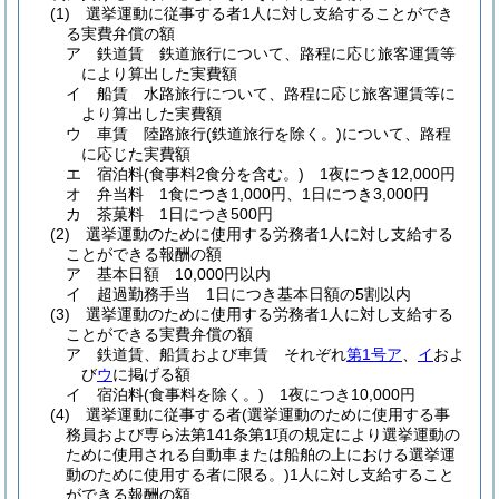
(1) 選挙運動に従事する者1人に対し支給することができ
る実費弁償の額
ア 鉄道賃 鉄道旅行について、路程に応じ旅客運賃等
により算出した実費額
イ 船賃 水路旅行について、路程に応じ旅客運賃等に
より算出した実費額
ウ 車賃 陸路旅行(鉄道旅行を除く。)について、路程
に応じた実費額
エ 宿泊料(食事料2食分を含む。) 1夜につき12,000円
オ 弁当料 1食につき1,000円、1日につき3,000円
カ 茶菓料 1日につき500円
(2) 選挙運動のために使用する労務者1人に対し支給する
ことができる報酬の額
ア 基本日額 10,000円以内
イ 超過勤務手当 1日につき基本日額の5割以内
(3) 選挙運動のために使用する労務者1人に対し支給する
ことができる実費弁償の額
ア 鉄道賃、船賃および車賃 それぞれ
第1号ア
、
イ
およ
び
ウ
に掲げる額
イ 宿泊料(食事料を除く。) 1夜につき10,000円
(4) 選挙運動に従事する者(選挙運動のために使用する事
務員および専ら法第141条第1項の規定により選挙運動の
ために使用される自動車または船舶の上における選挙運
動のために使用する者に限る。)1人に対し支給すること
ができる報酬の額