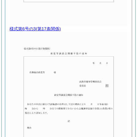
様式第6号の3
(第17条関係)