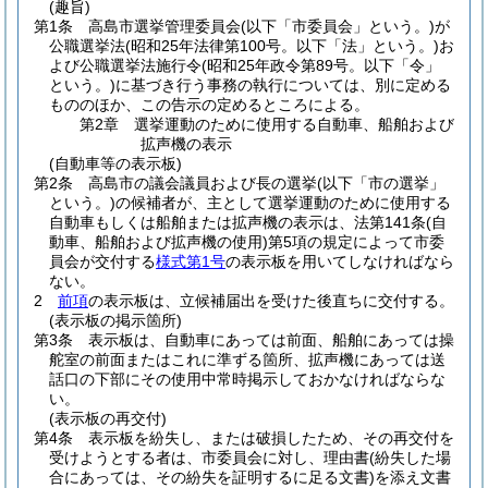
(趣旨)
第1条
高島市選挙管理委員会
(以下「市委員会」という。)
が
公職選挙法
(昭和25年法律第100号。以下「法」という。)
お
よび公職選挙法施行令
(昭和25年政令第89号。以下「令」
という。)
に基づき行う事務の執行については、別に定める
もののほか、この告示の定めるところによる。
第2章
選挙運動のために使用する自動車、船舶および
拡声機の表示
(自動車等の表示板)
第2条
高島市の議会議員および長の選挙
(以下「市の選挙」
という。)
の候補者が、主として選挙運動のために使用する
自動車もしくは船舶または拡声機の表示は、法第141条
(自
動車、船舶および拡声機の使用)
第5項の規定によって市委
員会が交付する
様式第1号
の表示板を用いてしなければなら
ない。
2
前項
の表示板は、立候補届出を受けた後直ちに交付する。
(表示板の掲示箇所)
第3条
表示板は、自動車にあっては前面、船舶にあっては操
舵室の前面またはこれに準ずる箇所、拡声機にあっては送
話口の下部にその使用中常時掲示しておかなければならな
い。
(表示板の再交付)
第4条
表示板を紛失し、または破損したため、その再交付を
受けようとする者は、市委員会に対し、理由書
(紛失した場
合にあっては、その紛失を証明するに足る文書)
を添え文書