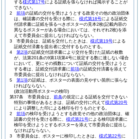
する
様式第17号
による証紙を張らなければ掲示することが
できない。
2
前項
の証紙の交付を受けようとする政党その他の政治団体
は、確認書の交付を受ける際に、
様式第18号
による証紙交
付請求書に証紙を張るべきポスターの見本2枚
(記載内容の
異なるポスターがある場合においては、それぞれ2枚)
を添
えて市委員会に提出しなければならない。
3
市委員会は、証紙を交付したときは、
様式第19号
による
証紙交付済書を提出者に交付するものとする。
4
第2項
の証紙交付請求書により交付を受けた証紙の枚数
が、法第201条の9第1項第4号に規定する数に達しない場合
において、更にその残数について証紙の交付を受けようと
する者は、証紙交付請求書に
前項
の証紙交付済書を添えて
市委員会に提出しなければならない。
5
第1項
の証紙は、ポスターの表面の見やすい箇所に張らな
ければならない。
(政治活動用ポスターの検印)
第37条
市委員会は、
前条
の規定による証紙を交付できない
特別の事情があるときは、証紙の交付に代えて
様式第20号
により調整した印による検印を行うものとする。
2
前項
の検印を受けようとする政党その他の政治団体は、確
認書の交付を受ける際に、
様式第21号
による検印請求書に
検印を受けようとするポスターを添えて市委員会に提出し
なければならない。
3
市委員会は、ポスターに検印したときは、
様式第22号
に