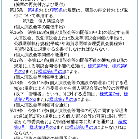
(腕章の再交付および返付)
第15条
第4条
および
第5条
の規定は、腕章の再交付および返
付について準用する。
第7章
個人演説会等
(個人演説会等の開催申出)
第16条
法第163条
(個人演説会等の開催の申出)
の規定する個
人演説会、政党演説会または政党等演説会開催の申出は、
公職選挙執行規程
(平成7年滋賀県選挙管理委員会規程第1
号)
第42条に規定する文書でしなければならない。
(個人演説会等開催不能通知)
第17条
令第114条
(個人演説会等の開催不能の通知)
第1項の
規定による演説会開催不能の通知は、
様式第6号
、
様式第6
号の2
または
様式第6号の3
による。
(個人演説会等開催申出通知)
第18条
令第115条
(個人演説会等の施設の管理者に対する通
知)
の規定による市委員会から個人演説会等の施設の管理者
(以下「管理者」という。)
に対する通知は、
様式第7号
、
様
式第7号の2
または
様式第7号の3
による。
(個人演説会等開催可否通知)
第19条
令第117条
(個人演説会等開催の可否に関する管理者
の通知)
第1項の規定による個人演説会等の可否に関し管理
者から市委員会および関係候補者等に対する通知は、
様式
第8号
、
様式第8号の2
または
様式第8号の3
によらなければ
ならない。
(個人演説会等開催の使用予定表)