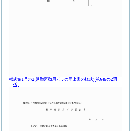
様式第1号の2
(選挙運動用ビラの届出書の様式)(第5条の2関
係)