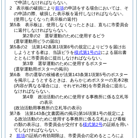
で申請しなければならない。
2
表示板の破損により
前項
の申請をする場合においては、そ
の申請の際、破損した表示板を返付しなければならない。
(使用しなくなった表示板の返付)
第5条
表示板は、使用しなくなったときは、直ちに市委員会
に返付しなければならない。
第2章の2
選挙運動のために使用するビラ
(選挙運動用ビラの届出)
第5条の2
法第142条第1項第6号の規定によりビラを届け出
しようとする者は、当該ビラを
様式第1号の2
による届出書
とともに市委員会に提出しなければならない。
第3章
選挙運動のために使用するポスター
(選挙運動用ポスターの掲示)
第6条
市の選挙の候補者が法第143条第1項第5号のポスター
を掲示しようとするときは、あらかじめポスターの見本2枚
(内容が異なる場合には、それぞれ2枚)
を市委員会に提出し
なければならない。
第4章
政治活動のために使用する事務所に係る立札等
の表示
(政治活動用事務所の立札等の表示)
第7条
法第143条
(文書図画の掲示)
第16項第1号の規定によ
る政治活動のために使用する事務所に係る立札および看板
の類の表示は、市委員会が交付する
様式第2号
の証紙を用い
てしなければならない。
2
前項
の証紙の有効期限は、市委員会の定めるところによ