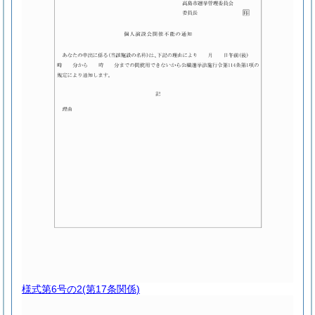
様式第6号の2
(第17条関係)