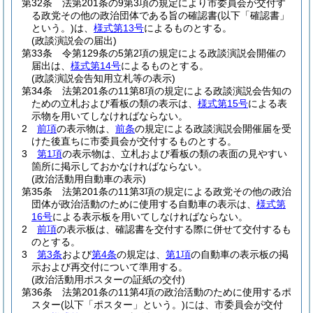
第32条
法第201条の9第3項の規定により市委員会が交付す
る政党その他の政治団体である旨の確認書
(以下「確認書」
という。)
は、
様式第13号
によるものとする。
(政談演説会の届出)
第33条
令第129条の5第2項の規定による政談演説会開催の
届出は、
様式第14号
によるものとする。
(政談演説会告知用立札等の表示)
第34条
法第201条の11第8項の規定による政談演説会告知の
ための立札および看板の類の表示は、
様式第15号
による表
示物を用いてしなければならない。
2
前項
の表示物は、
前条
の規定による政談演説会開催届を受
けた後直ちに市委員会が交付するものとする。
3
第1項
の表示物は、立札および看板の類の表面の見やすい
箇所に掲示しておかなければならない。
(政治活動用自動車の表示)
第35条
法第201条の11第3項の規定による政党その他の政治
団体が政治活動のために使用する自動車の表示は、
様式第
16号
による表示板を用いてしなければならない。
2
前項
の表示板は、確認書を交付する際に併せて交付するも
のとする。
3
第3条
および
第4条
の規定は、
第1項
の自動車の表示板の掲
示および再交付について準用する。
(政治活動用ポスターの証紙の交付)
第36条
法第201条の11第4項の政治活動のために使用するポ
スター
(以下「ポスター」という。)
には、市委員会が交付