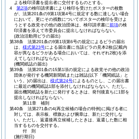
よる検印済書を提出者に交付するものとする。
4
第2項
の検印請求書により検印を受けたポスターの枚数
が、法第201条の9第1項第4号に規定する数に達しない場合
において、更にその残数についてポスターの検印を受けよ
うとする政党その他の政治団体は、検印請求書に
前項
の検
印済書を添えて市委員会に提出しなければならない。
(政治活動用ビラの届出)
第38条
法第201条の9第1項第6号の規定によるビラの届出
は、
様式第23号
による届出書に当該ビラの見本2枚
(記載内
容が異なるビラがある場合においては、それぞれ2枚)
を添
えてしなければならない。
(機関紙誌の届出)
第39条
法第201条の15第1項の規定による政党その他の政治
団体が発行する機関新聞紙または雑誌
(以下「機関紙誌」と
いう。)
の届出は、
様式第24号
によるものとし、この届出書
に最近の機関紙誌1部を添付しなければならない。
ただし、
届出機関紙誌を新たに発行するときは、発刊後直ちに1部を
提出しなければならない。
第11章
補則
第40条
法第271条の4
(再立候補の場合の特例)
に掲げる者に
対しては、表示板、標旗および腕章は、新たに交付しな
い。
ただし、返還後再立候補したときは、返還した数に相
当するものを交付する。
付
則
(施行期日)