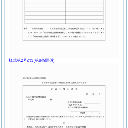
様式第2号の3
(第8条関係)