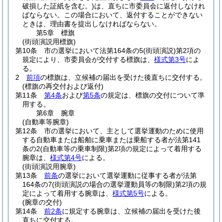
破損した証紙を含む。)
は、直ちに市委員会に返付しなけれ
ばならない。
この場合において、返付することができない
ときは、理由書を提出しなければならない。
第5章
標旗
(街頭演説用標旗)
第10条
市の選挙において法第164条の5
(街頭演説)
第2項の
規定により、市委員会が交付する標旗は、
様式第3号
によ
る。
2
前項
の標旗は、立候補の届出を受けた後直ちに交付する。
(標旗の再交付および返付)
第11条
第4条
および
第5条
の規定は、標旗の交付について準
用する。
第6章
腕章
(自動車等腕章)
第12条
市の選挙において、主として選挙運動のために使用
する自動車または船舶に乗車または乗船する者が法第141
条の2
(自動車等の乗車制限)
第2項の規定によって着用する
腕章は、
様式第4号
による。
(街頭演説用腕章)
第13条
前条
の選挙において選挙運動に従事する者が法第
164条の7
(街頭演説の場合の選挙運動員等の制限)
第2項の規
定によって着用する腕章は、
様式第5号
による。
(腕章の交付)
第14条
前2条
に規定する腕章は、立候補の届出を受けた後
直ちに交付する。