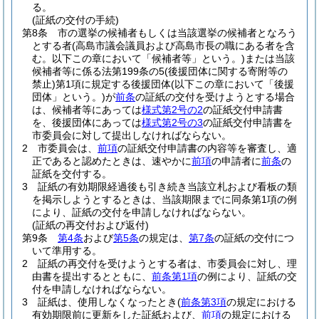
る。
(証紙の交付の手続)
第8条
市の選挙の候補者もしくは当該選挙の候補者となろう
とする者
(高島市議会議員および高島市長の職にある者を含
む。以下この章において「候補者等」という。)
または当該
候補者等に係る法第199条の5
(後援団体に関する寄附等の
禁止)
第1項に規定する後援団体
(以下この章において「後援
団体」という。)
が
前条
の証紙の交付を受けようとする場合
は、候補者等にあっては
様式第2号の2
の証紙交付申請書
を、後援団体にあっては
様式第2号の3
の証紙交付申請書を
市委員会に対して提出しなければならない。
2
市委員会は、
前項
の証紙交付申請書の内容等を審査し、適
正であると認めたときは、速やかに
前項
の申請者に
前条
の
証紙を交付する。
3
証紙の有効期限経過後も引き続き当該立札および看板の類
を掲示しようとするときは、当該期限までに同条第1項の例
により、証紙の交付を申請しなければならない。
(証紙の再交付および返付)
第9条
第4条
および
第5条
の規定は、
第7条
の証紙の交付につ
いて準用する。
2
証紙の再交付を受けようとする者は、市委員会に対し、理
由書を提出するとともに、
前条第1項
の例により、証紙の交
付を申請しなければならない。
3
証紙は、使用しなくなったとき
(
前条第3項
の規定における
有効期限前に更新をした証紙および、
前項
の規定における