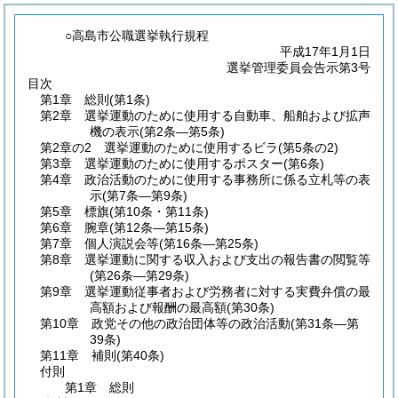
○高島市公職選挙執行規程
平成17年1月1日
選挙管理委員会告示第3号
目次
第1章
総則
(第1条)
第2章
選挙運動のために使用する自動車、船舶および拡声
機の表示
(第2条―第5条)
第2章の2
選挙運動のために使用するビラ
(第5条の2)
第3章
選挙運動のために使用するポスター
(第6条)
第4章
政治活動のために使用する事務所に係る立札等の表
示
(第7条―第9条)
第5章
標旗
(第10条・第11条)
第6章
腕章
(第12条―第15条)
第7章
個人演説会等
(第16条―第25条)
第8章
選挙運動に関する収入および支出の報告書の閲覧等
(第26条―第29条)
第9章
選挙運動従事者および労務者に対する実費弁償の最
高額および報酬の最高額
(第30条)
第10章
政党その他の政治団体等の政治活動
(第31条―第
39条)
第11章
補則
(第40条)
付則
第1章
総則