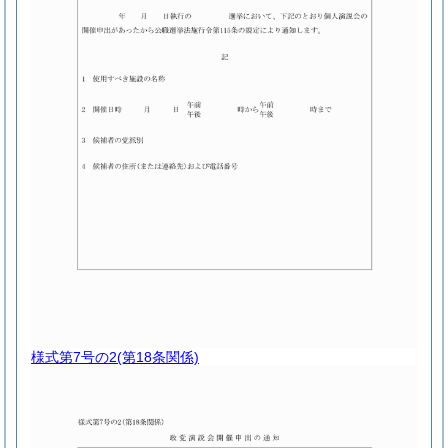
様式第7号の2
(第18条関係)