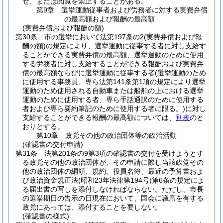
せ、または閲覧を禁止することがある。
第9章
選挙運動従事者および労務者に対する実費弁償
の最高額および報酬の最高額
(実費弁償および報酬の額)
第30条
市の選挙において法第197条の2
(実費弁償および報
酬の額)
の規定により、選挙運動に従事する者に対し支給す
ることができる実費弁償の最高額、選挙運動のために使用
する労務者に対し支給することができる報酬および実費弁
償の最高額ならびに選挙運動に従事する者
(選挙運動のため
に使用する事務員、専ら法第141条第1項の規定により選挙
運動のため使用される自動車または船舶の上における選挙
運動のために使用する者、専ら手話通訳のために使用する
者および専ら要約筆記のために使用する者に限る。)
に対し
支給することができる報酬の最高額については、
別表
のと
おりとする。
第10章
政党その他の政治団体等の政治活動
(確認書の交付申請)
第31条
法第201条の9第3項の確認書の交付を受けようとす
る政党その他の政治団体が、その申請に際し当該政党その
他の政治団体の綱領、規約、役員名簿、最近の予算書およ
び政治資金規正法
(昭和23年法律第194号)
第6条の規定によ
る届出書の写しを添付しなければならない。
ただし、市長
の選挙期日の告示の日現在において、国会に議席を有する
政党にあっては、添付することを要しない。
(確認書の様式)