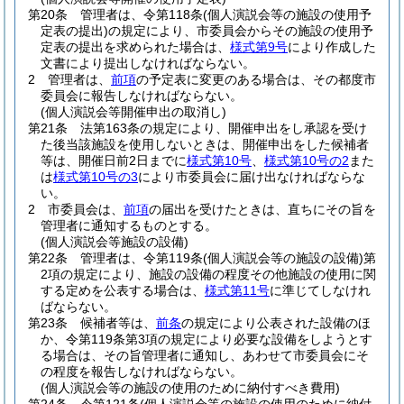
第20条
管理者は、令第118条
(個人演説会等の施設の使用予
定表の提出)
の規定により、市委員会からその施設の使用予
定表の提出を求められた場合は、
様式第9号
により作成した
文書により提出しなければならない。
2
管理者は、
前項
の予定表に変更のある場合は、その都度市
委員会に報告しなければならない。
(個人演説会等開催申出の取消し)
第21条
法第163条の規定により、開催申出をし承認を受け
た後当該施設を使用しないときは、開催申出をした候補者
等は、開催日前2日までに
様式第10号
、
様式第10号の2
また
は
様式第10号の3
により市委員会に届け出なければならな
い。
2
市委員会は、
前項
の届出を受けたときは、直ちにその旨を
管理者に通知するものとする。
(個人演説会等施設の設備)
第22条
管理者は、令第119条
(個人演説会等の施設の設備)
第
2項の規定により、施設の設備の程度その他施設の使用に関
する定めを公表する場合は、
様式第11号
に準じてしなけれ
ばならない。
第23条
候補者等は、
前条
の規定により公表された設備のほ
か、令第119条第3項の規定により必要な設備をしようとす
る場合は、その旨管理者に通知し、あわせて市委員会にそ
の程度を報告しなければならない。
(個人演説会等の施設の使用のために納付すべき費用)