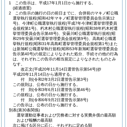
1
この告示は、平成17年1月1日から施行する。
(経過措置)
2
この告示の施行の日の前日までに、合併前のマキノ町公職
選挙執行規程
(昭和42年マキノ町選挙管理委員会告示第12
号)
、今津町公職選挙執行規程
(平成7年今津町選挙管理委員
会規程第1号)
、朽木村公職選挙執行規程
(昭和38年朽木村選
挙管理委員会告示第48号)
、安曇川町公職選挙執行規程
(昭
和29年安曇川町選挙管理委員会規程第9号)
、高島町公職選
挙執行規程
(昭和31年高島町選挙管理委員会規程第1号)
また
は新旭町公職選挙執行規程
(昭和53年新旭町選挙管理委員会
告示第40号)
の規定によりなされた処分、手続その他の行為
は、それぞれこの告示の相当規定によりなされたものとみ
なす。
改正文
(平成20年11月14日
選管告示第54号)
抄
平成20年11月14日から適用する。
付
則
(令和2年3月2日
選管告示第3号)
この規則は、公布の日から施行する。
付
則
(令和3年6月1日
選管告示第46号)
この規程は、公布の日から施行する。
付
則
(令和6年9月2日
選管告示第8号)
この告示は、公布の日から施行する。
別表
(第30条関係)
選挙運動従事者および労務者に対する実費弁償の最高額
および報酬の最高額
次に掲げる区分に応じ、それぞれに定める額