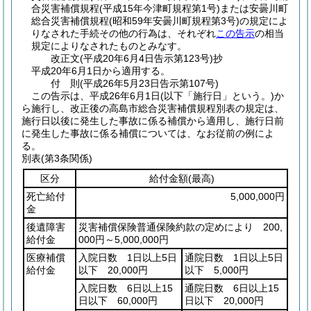
合災害補償規程
(平成15年今津町規程第1号)
または安曇川町
総合災害補償規程
(昭和59年安曇川町規程第3号)
の規定によ
りなされた手続その他の行為は、それぞれ
この告示
の相当
規定によりなされたものとみなす。
改正文
(平成20年6月4日
告示第123号)
抄
平成20年6月1日から適用する。
付
則
(平成26年5月23日
告示第107号)
この告示は、平成26年6月1日
(以下「施行日」という。)
か
ら施行し、改正後の高島市総合災害補償規程別表の規定は、
施行日以後に発生した事故に係る補償から適用し、施行日前
に発生した事故に係る補償については、なお従前の例によ
る。
別表
(第3条関係)
区分
給付金額
(最高)
死亡給付
5,000,000円
金
後遺障害
災害補償保険普通保険約款の定めにより 200,
給付金
000円～5,000,000円
医療補償
入院日数 1日以上5日
通院日数 1日以上5日
給付金
以下 20,000円
以下 5,000円
入院日数 6日以上15
通院日数 6日以上15
日以下 60,000円
日以下 20,000円