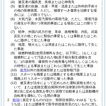
(4)
被災者の脳疾患、疾病または心神喪失
(5)
被災者の妊娠、出産・早産・流産または外科的手術そ
の他の医療措置。
ただし、補償すべき傷害を治療する場
合には、この限りでない。
(6)
大気汚染、水質汚濁等の環境汚染。
ただし、環境汚染
の発生が不測かつ突発的事故による場合にはこの限りで
ない。
(7)
戦争、外国の武力行使、革命、政権奪取、内乱、武装
反乱その他これらに類似の事変もしくは暴動またはこれ
らに随伴して生じた事故
(8)
地震、噴火もしくは津波またはこれらに随伴して生じ
た事故
(9)
核燃料物質
(使用済燃料を含む。以下同じ。)
もしくは
核燃料によって汚染された物
(原子核分裂生成物を含
む。)
の放射性、爆発性その他有毒な特性もしくはこれら
の特性による事故またはこれらに随伴して生じた事故
(10)
前号
以外の放射線照射または放射能汚染
(11)
スポーツを職業または職務とする者が職業上または
職務上行うスポーツ活動中に被った事故
(12)
被災者が法令によって定められた運転資格を持たな
いで、または道路交通法
(昭和35年法律第105号)
第65条
第1項に定める酒気を帯びた状態で自動車または原動機付
自転車を運転している間の事故
2
前項
に規定するもののほか、頸部症候群
(いわゆる「むち
うち症」)
または腰痛等で医学的他覚所見のないものに対し