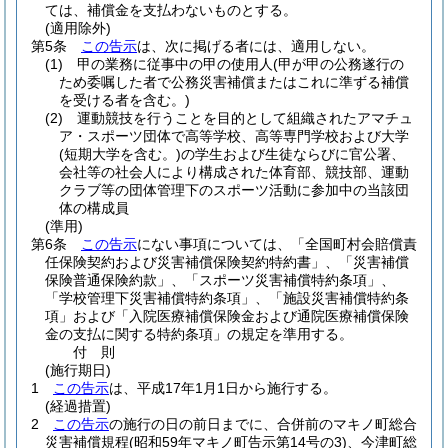
ては、補償金を支払わないものとする。
(適用除外)
第5条
この告示
は、次に掲げる者には、適用しない。
(1)
甲の業務に従事中の甲の使用人
(甲が甲の公務遂行の
ため委嘱した者で公務災害補償またはこれに準ずる補償
を受ける者を含む。)
(2)
運動競技を行うことを目的として組織されたアマチュ
ア・スポーツ団体で高等学校、高等専門学校および大学
(短期大学を含む。)
の学生および生徒ならびに官公署、
会社等の社会人により構成された体育部、競技部、運動
クラブ等の団体管理下のスポーツ活動に参加中の当該団
体の構成員
(準用)
第6条
この告示
にない事項については、「全国町村会賠償責
任保険契約および災害補償保険契約特約書」、「災害補償
保険普通保険約款」、「スポーツ災害補償特約条項」、
「学校管理下災害補償特約条項」、「施設災害補償特約条
項」および「入院医療補償保険金および通院医療補償保険
金の支払に関する特約条項」の規定を準用する。
付
則
(施行期日)
1
この告示
は、平成17年1月1日から施行する。
(経過措置)
2
この告示
の施行の日の前日までに、合併前のマキノ町総合
災害補償規程
(昭和59年マキノ町告示第14号の3)
、今津町総