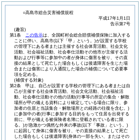
○高島市総合災害補償規程
平成17年1月1日
告示第7号
(趣旨)
第1条
この告示
は、全国町村会総合賠償補償保険に加入する
ことに伴い、高島市
(以下「甲」という。)
が設置する学校
の管理下にある者または主催する社会体育活動、社会文化
活動、社会福祉活動、社会奉仕活動その他市が主催する活
動および行事等に参加中の者が身体に傷害を被り、その直
接の結果として死亡した場合もしくは後遺障害を生じた場
合または傷害により入通院した場合の補償について必要事
項を定める。
(補償する対象)
第2条
甲は、自己が設置する学校の管理下にある者または自
己が主催する社会体育活動、社会文化活動、社会福祉活
動、社会奉仕活動その他の活動
(行事等の所定の集合・解散
場所が甲の備える資料により確定している場合に限り、参
加者の住居と当該集合・解散場所との経路の往復を含む。)
に参加中の者
(行事に参加する目的をもって住居を出発する
前に、甲が備える被保険者名簿に登載されている者に限
る。)
が急激かつ偶然な外来の事故
(以下「事故」という。)
に起因して身体に傷害を被り、その直接の結果として死亡
した場合もしくは後遺障害
(身体の一部を失い、またはその