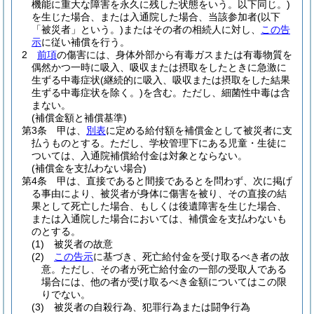
機能に重大な障害を永久に残した状態をいう。以下同じ。)
を生じた場合、または入通院した場合、当該参加者
(以下
「被災者」という。)
またはその者の相続人に対し、
この告
示
に従い補償を行う。
2
前項
の傷害には、身体外部から有毒ガスまたは有毒物質を
偶然かつ一時に吸入、吸収または摂取をしたときに急激に
生ずる中毒症状
(継続的に吸入、吸収または摂取をした結果
生ずる中毒症状を除く。)
を含む。
ただし、細菌性中毒は含
まない。
(補償金額と補償基準)
第3条
甲は、
別表
に定める給付額を補償金として被災者に支
払うものとする。
ただし、学校管理下にある児童・生徒に
ついては、入通院補償給付金は対象とならない。
(補償金を支払わない場合)
第4条
甲は、直接であると間接であるとを問わず、次に掲げ
る事由により、被災者が身体に傷害を被り、その直接の結
果として死亡した場合、もしくは後遺障害を生じた場合、
または入通院した場合においては、補償金を支払わないも
のとする。
(1)
被災者の故意
(2)
この告示
に基づき、死亡給付金を受け取るべき者の故
意。
ただし、その者が死亡給付金の一部の受取人である
場合には、他の者が受け取るべき金額についてはこの限
りでない。
(3)
被災者の自殺行為、犯罪行為または闘争行為