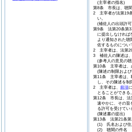
(主宰者の指名)
第8条
市長は、聴
2
主宰者が法第19
い。
(補佐人の出頭許可
第9条
法第20条第
に提出しなければ
より通知された聴
佐するものについ
2
主宰者は、法第2
3
補佐人の陳述は
(参考人の意見の聴
第10条
主宰者は、
(陳述の制限および
第11条
主宰者は、
し、その陳述を制
2
主宰者は、
前項
とることができる
第12条
市長は、法
速やかに、その旨
る許可を受けてい
(陳述書の提出)
第13条
法第21条
(1)
氏名および住
(2)
聴聞の件名