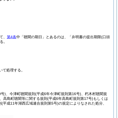
て、
第4条
中「聴聞の期日」とあるのは、「弁明書の提出期限
(口頭
る。
いて処理する。
号)
、今津町聴聞規則
(平成6年今津町規則第16号)
、朽木村聴聞規
、高島町聴聞等に関する規則
(平成6年高島町規則第17号)
もしくは
則
(平成11年湖西広域連合規則第5号)
の規定によりなされた処分、