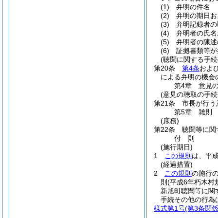
(1)
弁明の件名
(2)
弁明の期日お
(3)
弁明記録者の
(4)
弁明者の氏名
(5)
弁明者の陳述
(6)
証拠書類等が
(聴聞に関する手続
第20条
第4条
およ
による弁明の機会
第4章
意見
(意見の聴取の手続
第21条
市長が行う
第5章
雑則
(庶務)
第22条
聴聞等に関
付
則
(施行期日)
1
この規則
は、平成
(経過措置)
2
この規則
の施行
則
(平成6年朽木村
新旭町聴聞等に関
手続その他の行為
様式第1号
(第3条関係