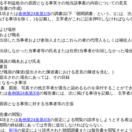
る不利益処分の原因となる事実その他当該事案の内容についての意見
告書の作成)
第1項または
条例第24条第1項
の調書
(以下「聴聞調書」という。)
には、次
掲げる事項を除く。)
を記載し、主宰者がこれに記名押印しなければなら
よび場所
および職名
出頭した当事者および参加人またはこれらの者の代理人もしくは補佐人
出頭しなかった当事者等の氏名または住所
(当事者が出頭しなかった場
職員の職名および氏名
要旨
び職員の陳述
(提出された陳述書における意見の陳述を含む。)
提出された場合にあっては、その目録
となるべき事項
文書、図面、写真その他主宰者が適当と認めるものを添付することがで
または
条例第24条第3項
の報告書には、次に掲げる事項を記載し、主宰者
原因となる事実に対する当事者等の主張
告書の閲覧)
第4項または
条例第24条第4項
の規定による閲覧の請求をしようとする者
聴聞の終結後にあっては市長に提出しなければならない。
長は、
前項
の規定により請求された聴聞調書または報告書を閲覧させよ