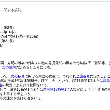
等に関する規則
条・第2条)
条―第16条)
会の付与
(第17条―第20条)
取
(第21条)
条)
聴聞、弁明の機会の付与その他の意見陳述の機会の付与
(以下「聴聞等」
、
この規則
の定めるところによる。
おいて、
次の各号
に掲げる用語の意義は、それぞれ
当該各号
に定めると
続法
(平成5年法律第88号。以下「法」という。)
第13条第1項または
高島
項
の規定により行う聴聞をいう。
付与 法第13条第1項または
条例第13条第1項
の規定により行う弁明の
を主宰する者をいう。
等の通知を受けた者をいう。