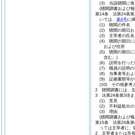
(3)
当該聴聞に係
(聴聞調書および報
第14条
法第24条
いては、
第4号
に
(1)
聴聞の件名
(2)
聴聞の期日お
(3)
主宰者の氏名
(4)
聴聞の期日に
および住所
(5)
聴聞の期日に
含む。)
(6)
説明を行った
(7)
職員の説明の
(8)
当事者等およ
(9)
証拠書類等が
(10)
その他参考
2
聴聞調書には、
3
法第24条第3項
(1)
意見
(2)
不利益処分の
(3)
理由
(聴聞調書および報
第15条
法第24条
っては主宰者に、
2
主宰者または市