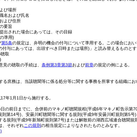
よび場所
職名および氏名
および住所
の要旨
提出された場合にあっては、その目録
の準用)
び
第5条
の規定は、弁明の機会の付与について準用する。
この場合におい
の付与にあっては、出頭すべき日時または場所)
」と読み替えるものとす
の聴取
)
意見の聴取の手続は、
条例第3章第3節
および
前章
の規定の例による。
する庶務は、当該聴聞等に係る処分等に関する事務を所掌する組織にお
17年1月1日から施行する。
の日の前日までに、合併前のマキノ町聴聞規程
(平成6年マキノ町告示第70
規則第14号)
、安曇川町聴聞等に関する規則
(平成9年安曇川町規則第5号)
する規則
(平成9年新旭町規則第7号)
または解散前の湖西広域連合聴聞規
は、それぞれ
この規則
の相当規定によりなされたものとみなす。
)