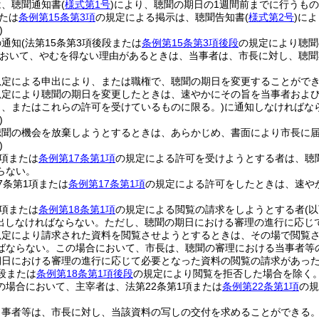
は、聴聞通知書
(
様式第1号
)
により、聴聞の期日の1週間前までに行うも
または
条例第15条第3項
の規定による掲示は、聴聞告知書
(
様式第2号
)
によ
)
の通知
(法第15条第3項後段または
条例第15条第3項後段
の規定により聴聞
おいて、やむを得ない理由があるときは、当事者は、市長に対し、聴聞
規定による申出により、または職権で、聴聞の期日を変更することがで
規定により聴聞の期日を変更したときは、速やかにその旨を当事者およ
、またはこれらの許可を受けているものに限る。)
に通知しなければな
)
聴聞の機会を放棄しようとするときは、あらかじめ、書面により市長に
)
1項または
条例第17条第1項
の規定による許可を受けようとする者は、聴
らない。
7条第1項または
条例第17条第1項
の規定による許可をしたときは、速や
1項または
条例第18条第1項
の規定による閲覧の請求をしようとする者
(
出しなければならない。
ただし、聴聞の期日における審理の進行に応じ
規定により請求された資料を閲覧させようとするときは、その場で閲覧
ばならない。
この場合において、市長は、聴聞の審理における当事者等
期日における審理の進行に応じて必要となった資料の閲覧の請求があっ
後段または
条例第18条第1項後段
の規定により閲覧を拒否した場合を除く。
の場合において、主宰者は、法第22条第1項または
条例第22条第1項
の規
当事者等は、市長に対し、当該資料の写しの交付を求めることができる