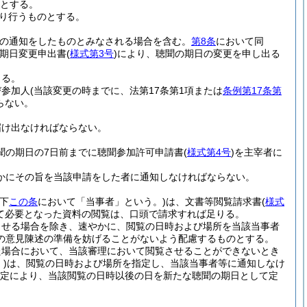
のとする。
り行うものとする。
の通知をしたものとみなされる場合を含む。
第8条
において同
期日変更申出書
(
様式第3号
)
により、聴聞の期日の変更を申し出る
きる。
び参加人
(当該変更の時までに、法第17条第1項または
条例第17条第
らない。
届け出なければならない。
聞の期日の7日前までに聴聞参加許可申請書
(
様式第4号
)
を主宰者に
かにその旨を当該申請をした者に通知しなければならない。
以下
この条
において「当事者」という。)
は、文書等閲覧請求書
(
様式
て必要となった資料の閲覧は、口頭で請求すれば足りる。
させる場合を除き、速やかに、閲覧の日時および場所を当該当事者
の意見陳述の準備を妨げることがないよう配慮するものとする。
た場合において、当該審理において閲覧させることができないとき
)
は、閲覧の日時および場所を指定し、当該当事者等に通知しなけ
定により、当該閲覧の日時以後の日を新たな聴聞の期日として定
。