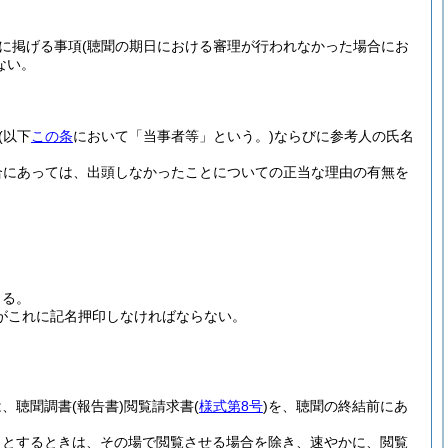
に掲げる事項
(聴聞の期日における審理が行われなかった場合にお
ない。
(以下
この条
において「当事者等」という。)
ならびに参考人の氏名
合にあっては、出頭しなかったことについての正当な理由の有無を
きる。
がこれに記名押印しなければならない。
は、聴聞調書
(報告書)
閲覧請求書
(
様式第8号
)
を、聴聞の終結前にあ
うとするときは、その場で閲覧させる場合を除き、速やかに、閲覧