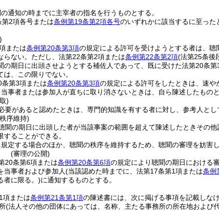
聞の通知の時までに主宰者の指名を行うものとする。
条第2項各号または
条例第19条第2項各号
のいずれかに該当するに至った
)
3項または
条例第20条第3項
の規定による許可を受けようとする者は、聴
ならない。
ただし、法第22条第2項または
条例第22条第2項
(法第25条
聞の期日に出頭させようとする補佐人であって、既に受けた法第20条第
ては、この限りでない。
0条第3項または
条例第20条第3項
の規定による許可をしたときは、速や
、当事者または参加人が直ちに取り消さないときは、自ら陳述したもの
取)
必要があると認めたときは、専門的知識を有する者に対し、参考人とし
秩序維持)
聴聞の期日に出頭した者が当該事案の範囲を超えて陳述したときその他
限することができる。
に規定する場合のほか、聴聞の秩序を維持するため、聴聞の審理を妨害
。
(審理の公開)
第20条第6項または
条例第20条第6項
の規定により聴聞の期日における
を当事者および参加人
(当該認めた時までに、法第17条第1項または
条例
る者に限る。)
に通知するものとする。
第1項または
条例第21条第1項
の陳述書には、次に掲げる事項を記載しな
所
(法人その他の団体にあっては、名称、主たる事務所の所在地および代