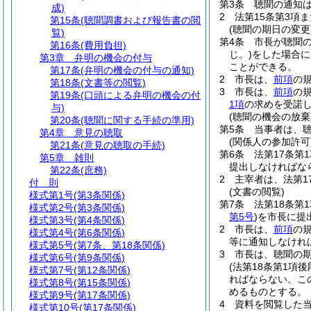
第3条
聴聞の通知
成)
2
法第15条第3項
第15条
(聴聞調書および報告書の閲
(聴聞の期日の変更
覧)
第4条
市長が聴聞
第16条
(費用負担)
じ。)
をした場合に
第3章
弁明の機会の付与
ことができる。
第17条
(弁明の機会の付与の通知)
2
市長は、
前項
の
第18条
(文書等の閲覧)
3
市長は、
前項
の
第19条
(口頭による弁明の機会の付
1項
の求めを受諾し
与)
(聴聞の機会の放棄
第20条
(聴聞に関する手続の準用)
第5条
当事者は、
第4章
意見の聴取
(関係人の参加許可
第21条
(意見の聴取の手続)
第6条
法第17条第
第5章
雑則
提出しなければな
第22条
(庶務)
2
主宰者は、法第1
付 則
(文書の閲覧)
様式第1号
(第3条関係)
第7条
法第18条第
様式第2号
(第3条関係)
第5号
)
を市長に提
様式第3号
(第4条関係)
2
市長は、
前項
の
様式第4号
(第6条関係)
等に通知しなけれ
様式第5号
(第7条、第18条関係)
3
市長は、聴聞の
様式第6号
(第9条関係)
(法第18条第1項
様式第7号
(第12条関係)
ればならない。
こ
様式第8号
(第15条関係)
めるものとする。
様式第9号
(第17条関係)
4
資料を閲覧した
様式第10号
(第17条関係)