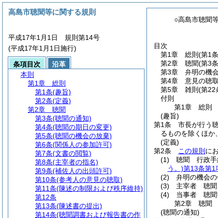
高島市聴聞等に関する規則
○高島市聴聞
平成17年1月1日 規則第14号
目次
(平成17年1月1日施行)
第1章
総則
(第1
第2章
聴聞
(第3
条項目次
沿革
第3章
弁明の機
本則
第4章
意見の聴
第1章
総則
第5章
雑則
(第22
第1条
(趣旨)
付則
第2条
(定義)
第1章
総則
第2章
聴聞
(趣旨)
第3条
(聴聞の通知)
第1条
市長が行う
第4条
(聴聞の期日の変更)
るものを除くほか
第5条
(聴聞の機会の放棄)
(定義)
第6条
(関係人の参加許可)
第2条
この規則
に
第7条
(文書の閲覧)
(1)
聴聞 行政手
第8条
(主宰者の指名)
う。)
第13条第1
第9条
(補佐人の出頭許可)
(2)
弁明の機会の
第10条
(参考人の意見の聴取)
(3)
主宰者 聴聞
第11条
(陳述の制限および秩序維持)
(4)
当事者 聴聞
第12条
第2章
聴聞
第13条
(陳述書の提出)
(聴聞の通知)
第14条
(聴聞調書および報告書の作