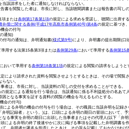
を当該請求をした者に通知しなければならない。
報告書を閲覧した者は、市長に対し、当該聴聞調書または報告書の写し
第1項または
条例第17条第1項
の規定による求めを受諾し、聴聞に出席す
費弁償に関する条例
(平成17年高島市条例第40号)
第4条
の規定に基づき
の機会の付与
の通知)
の付与の通知は、弁明通知書
(
様式第9号
)
により、弁明書の提出期限
(口
。
て準用する法第15条第3項または
条例第29条
において準用する
条例第15
において準用する
条例第18条第1項
の規定による閲覧の請求をしようと
規定により請求された資料を閲覧させようとするときは、その場で閲覧
ならない。
当事者は、市長に対し、当該資料の写しの交付を求めることができる。
条の規定による通知を行う場合は、当該通知に係る不利益処分の名あて人
原因となる事実を証する資料の閲覧の機会を与えるものとする。
機会の付与)
頭による弁明の機会の付与を行う場合は、その職員に当該弁明を記録さ
「弁明記録者」という。)
は、口頭による弁明の期日の冒頭において、予
となる事実を弁明の期日に出頭した当事者またはその代理人
(以下「弁明
口頭による弁明の終了後速やかに次に掲げる事項を記載した弁明調書を
いて、弁明者が署名を拒否したときは、その旨を記載しておかなければ