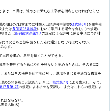
ときは、市長は、速やかに新たな主宰者を指名しなければならな
聞の期日の7日前までに補佐人出頭許可申請書
(
様式第6号
)
を主宰者
後段または
条例第25条後段
において準用する場合を含む。)
の規定に
3項または
条例第20条第3項
の規定による許可に係る事項につき補
かにその旨を当該申請をした者に通知しなければならない。
とみなす。
て出席を求め、意見を聴くことができる。
議事を整理するためにやむを得ないと認めるときは、その者に対
し、またはその秩序を乱す者に対し、退場を命じる等適当な措置を
審理の公開を相当と認めたときは、
様式第7号
により告示し、かつ、
第17条第1項
の規定による求めを受諾し、またはこれらの規定によ
ければならない。
表者の氏名)