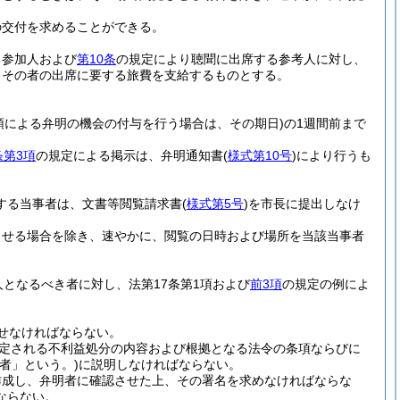
の交付を求めることができる。
る参加人および
第10条
の規定により聴聞に出席する参考人に対し、
、その者の出席に要する旅費を支給するものとする。
頭による弁明の機会の付与を行う場合は、その期日)
の1週間前まで
条第3項
の規定による掲示は、弁明通知書
(
様式第10号
)
により行うも
する当事者は、文書等閲覧請求書
(
様式第5号
)
を市長に提出しなけ
させる場合を除き、速やかに、閲覧の日時および場所を当該当事者
となるべき者に対し、法第17条第1項および
前3項
の規定の例によ
せなければならない。
定される不利益処分の内容および根拠となる法令の条項ならびに
者」という。)
に説明しなければならない。
作成し、弁明者に確認させた上、その署名を求めなければならな
ならない。