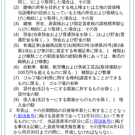
同じ。)
により取得した場合は、その旨
(2)
建物の所有を目的とする地上権または土地の賃借権
当該権利の目的となっている土地の所在および面積なら
びに相続により取得した場合は、その旨
(3)
建物 所在、床面積および固定資産税の課税標準額な
らびに相続により取得した場合は、その旨
(4)
預金
(当座預金および普通預金を除く。)
および貯金
(普
通貯金を除く。)
預金および貯金の額
(5)
有価証券
(金融商品取引法
(昭和23年法律第25号)
第2条
第1項および第2項に規定する有価証券に限る。)
種類お
よび種類ごとの額面金額の総額
(株券にあっては、株式の
銘柄および株数)
(6)
自動車、船舶、航空機および美術工芸品
(取得価額が
100万円を超えるものに限る。)
種類および数量
(7)
ゴルフ場の利用に関する権利
(譲渡することができる
ものに限る。)
ゴルフ場の名称
(8)
貸付金
(生計を一にする親族に対するものを除く。)
貸付金の額
(9)
借入金
(生計を一にする親族からのものを除く。)
借
入金の額
2
市長は、その任期開始の日後毎年新たに有することとなっ
た
前項各号
に掲げる資産等であって12月31日において有す
るものについて、当該資産等の区分に応じ
同項各号
に掲げ
る事項を記載した資産等補充報告書を、その翌年の4月1日
から同月30日までの間に、作成しなければならない。