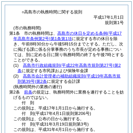
○高島市の執務時間に関する規則
平成17年1月1日
規則第1号
(市の執務時間)
第1条
市の執務時間は、
高島市の休日を定める条例
(平成17
年高島市条例第2号)
第1条第1項
に規定する市の休日を除
き、午前8時30分から午後5時15分までとする。
ただし、次
に掲げる課に係る分掌事務のうち市長が定める事務につい
ては、別に定める日に限り執務時間の終了を午後7時とする
ことができる。
(1)
高島市行政組織規則
(平成22年高島市規則第27号)
第2
条
に規定する市民課および保険年金課
(2)
高島市会計管理者の補助組織規則
(平成19年高島市規
則第39号)
第2条
に規定する会計課
(執務時間外の業務の遂行)
第2条
前条
の規定は、執務時間外に業務を遂行することを妨
げるものではない。
付
則
この規則は、平成17年1月1日から施行する。
付
則
(平成17年4月1日
規則第206号)
この規則は、公布の日から施行する。
付
則
(平成31年3月19日
規則第3号)
この規則は、平成31年4月1日から施行する。