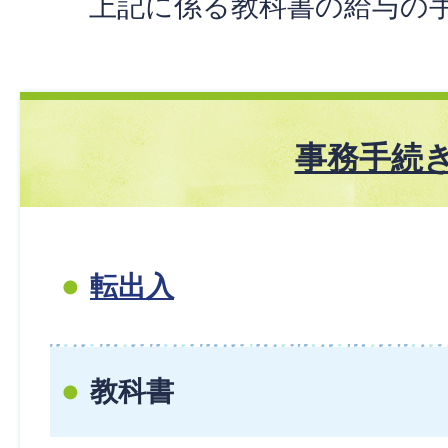
上記に係る教科書の給与の
事務手続
転出入
教科書