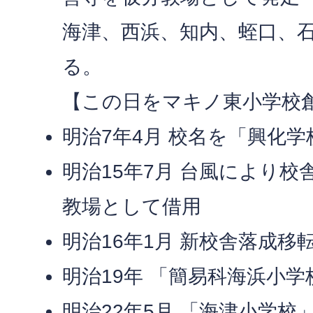
海津、西浜、知内、蛭口、
る。
【この日をマキノ東小学校
明治7年4月 校名を「興化
明治15年7月 台風により
教場として借用
明治16年1月 新校舎落成移
明治19年 「簡易科海浜小
明治22年5月 「海津小学