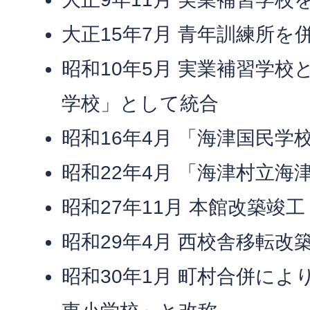
大正15年7月 青年訓練所を
昭和10年5月 実業補習学
学校」として統合
昭和16年4月 「海津国民学
昭和22年4月 「海津村立海
昭和27年11月 本館改築竣工
昭和29年4月 西校舎移転改
昭和30年1月 町村合併に