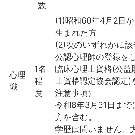
数
(1)昭和60年4月2日
生まれた方
(2)次のいずれかに
公認心理師の登録を
1名
臨床心理士資格(公益
心理
程
士資格認定協会認定)
職
度
注意事項）
令和8年3月31日ま
方を含む。
学歴は問いません。