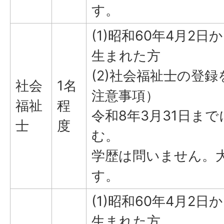
す。
(1)昭和60年4月2日
生まれた方
(2)社会福祉士の登
社会
1名
注意事項）
福祉
程
令和8年3月31日ま
士
度
む。
学歴は問いません。
す。
(1)昭和60年4月2日
生まれた方