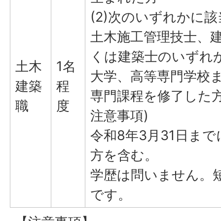
(2)次のいずれかに
土木施工管理技士、
くは建築士のいずれ
土木
1名
大学、高等専門学校
建築
程
専門課程を修了した
職
度
注意事項)
令和8年3月31日ま
方を含む。
学歴は問いません。
です。