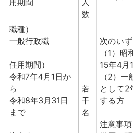
用期間
人
数
職種）
一般行政職
次のいず
（1）昭
任用期間）
15年4
令和7年4月1日か
（2）一
ら
若
として2
令和8年3月31日
干
する方
まで
名
注意事項