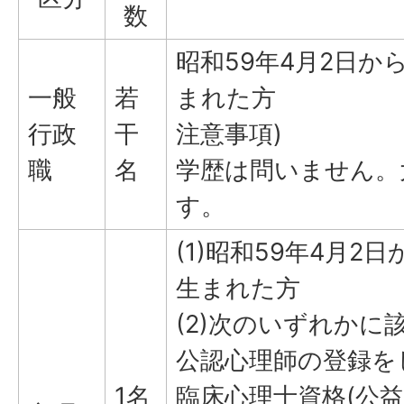
数
昭和59年4月2日か
一般
若
まれた方
行政
干
注意事項)
職
名
学歴は問いません。
す。
(1)昭和59年4月2
生まれた方
(2)次のいずれかに
公認心理師の登録を
1名
臨床心理士資格(公