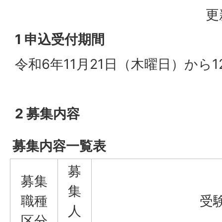
更
1 申込受付期間
令和6年11月21日（木曜日）から
2 募集内容
募集内容一覧表
募
募集
集
職種
受
人
区分