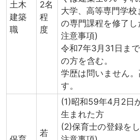
土木
2名
大学、高等専門学校
建築
程
の専門課程を修了し
職
度
注意事項)
令和7年3月31日ま
の方を含む。
学歴は問いません。
す。
(1)昭和59年4月2
生まれた方
(2)保育士の登録を
若
保育
注意事項)