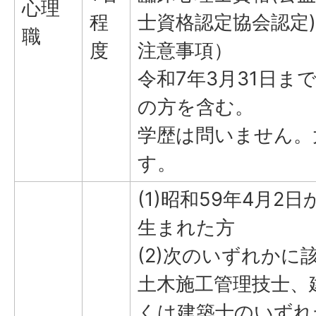
心理
程
士資格認定協会認定
職
度
注意事項）
令和7年3月31日ま
の方を含む。
学歴は問いません。
す。
(1)昭和59年4月2
生まれた方
(2)次のいずれかに
土木施工管理技士、
くは建築士のいずれ