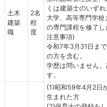
くは建築士のいずれ
土木
2名
大学、高等専門学校
建築
程
の専門課程を修了し
職
度
注意事項)
令和7年3月31日ま
の方を含む。
学歴は問いません。
す。
(1)昭和59年4月2
生まれた方
(2)保育士の登録を