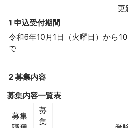
更
1 申込受付期間
令和6年10月1日（火曜日）から1
で
2 募集内容
募集内容一覧表
募
募集
集
職種
受