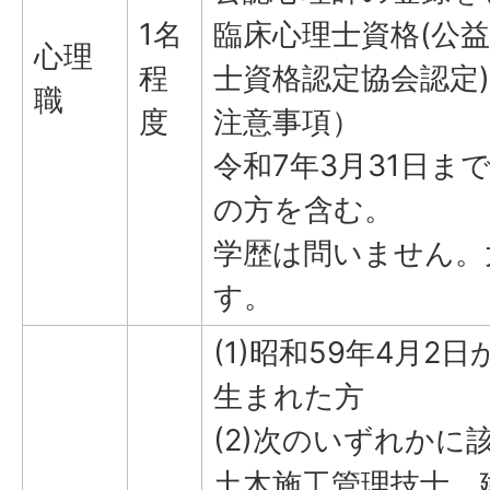
1名
臨床心理士資格(公
心理
程
士資格認定協会認定
職
度
注意事項）
令和7年3月31日ま
の方を含む。
学歴は問いません。
す。
(1)昭和59年4月2
生まれた方
(2)次のいずれかに
土木施工管理技士、